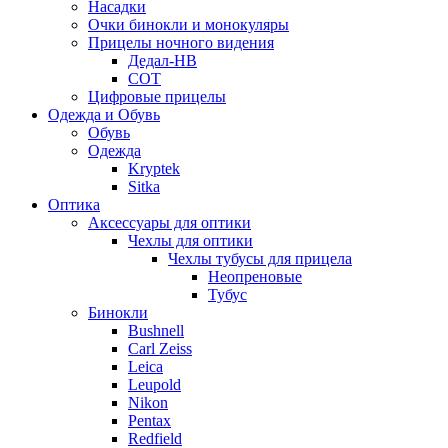
Насадки
Очки бинокли и монокуляры
Прицелы ночного видения
Дедал-НВ
СОТ
Цифровые прицелы
Одежда и Обувь
Обувь
Одежда
Kryptek
Sitka
Оптика
Аксессуары для оптики
Чехлы для оптики
Чехлы тубусы для прицела
Неопреновые
Тубус
Бинокли
Bushnell
Carl Zeiss
Leica
Leupold
Nikon
Pentax
Redfield