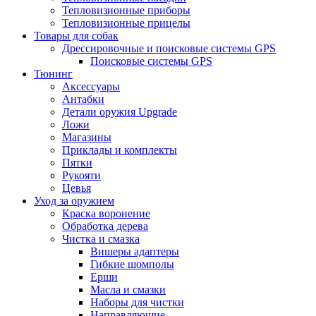
Тепловизионные приборы
Тепловизионные прицелы
Товары для собак
Дрессировочные и поисковые системы GPS
Поисковые системы GPS
Тюнинг
Аксессуары
Антабки
Детали оружия Upgrade
Ложи
Магазины
Приклады и комплекты
Пятки
Рукояти
Цевья
Уход за оружием
Краска воронение
Обработка дерева
Чистка и смазка
Вишеры адаптеры
Гибкие шомполы
Ерши
Масла и смазки
Наборы для чистки
Направляющие