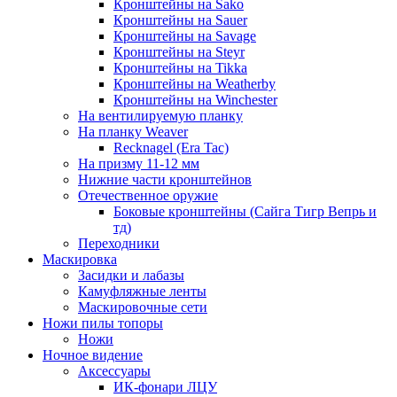
Кронштейны на Sako
Кронштейны на Sauer
Кронштейны на Savage
Кронштейны на Steyr
Кронштейны на Tikka
Кронштейны на Weatherby
Кронштейны на Winchester
На вентилируемую планку
На планку Weaver
Recknagel (Era Tac)
На призму 11-12 мм
Нижние части кронштейнов
Отечественное оружие
Боковые кронштейны (Сайга Тигр Вепрь и
тд)
Переходники
Маскировка
Засидки и лабазы
Камуфляжные ленты
Маскировочные сети
Ножи пилы топоры
Ножи
Ночное видение
Аксессуары
ИК-фонари ЛЦУ