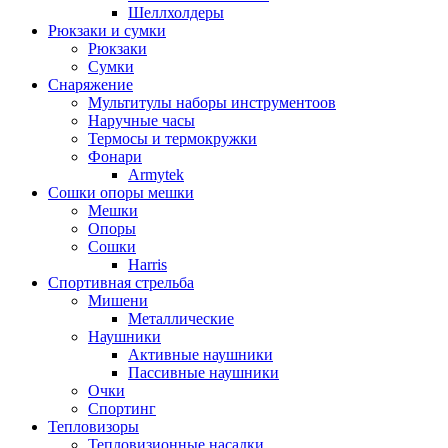
Шеллхолдеры
Рюкзаки и сумки
Рюкзаки
Сумки
Снаряжение
Мультитулы наборы инструментоов
Наручные часы
Термосы и термокружки
Фонари
Armytek
Сошки опоры мешки
Мешки
Опоры
Сошки
Harris
Спортивная стрельба
Мишени
Металлические
Наушники
Активные наушники
Пассивные наушники
Очки
Спортинг
Тепловизоры
Тепловизионные насадки