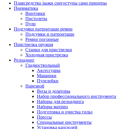
Плавсредства лыжи снегоступы сани прицепы
Пневматика
Винтовки
Пистолеты
Пули
Подсумки патронташи ремни
Подсумки и патронташи
Ремни погонные
Пристрелка оружия
Станки для пристрелки
Холодная пристрелка
Релоадинг
Гладкоствольный
Аксессуары
Машинки
Пулелейки
Нарезной
Весы и дозаторы
Набор профессионального инструмента
Наборы для релоадинга
Наборы матриц
Подготовка и очистка гильз
Прессы
Специальные инструменты
Установка капсюлей