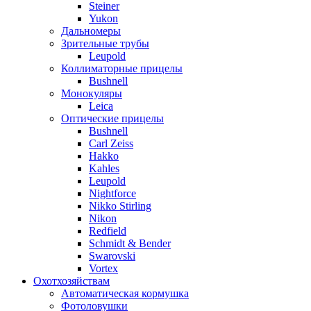
Steiner
Yukon
Дальномеры
Зрительные трубы
Leupold
Коллиматорные прицелы
Bushnell
Монокуляры
Leica
Оптические прицелы
Bushnell
Carl Zeiss
Hakko
Kahles
Leupold
Nightforce
Nikko Stirling
Nikon
Redfield
Schmidt & Bender
Swarovski
Vortex
Охотхозяйствам
Автоматическая кормушка
Фотоловушки