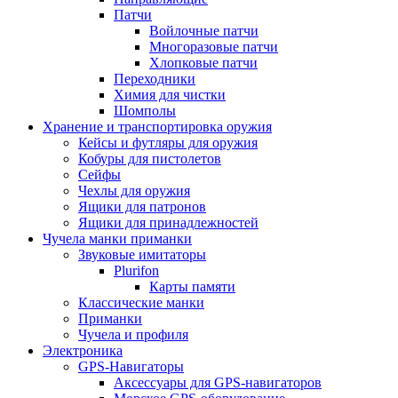
Патчи
Войлочные патчи
Многоразовые патчи
Хлопковые патчи
Переходники
Химия для чистки
Шомполы
Хранение и транспортировка оружия
Кейсы и футляры для оружия
Кобуры для пистолетов
Сейфы
Чехлы для оружия
Ящики для патронов
Ящики для принадлежностей
Чучела манки приманки
Звуковые имитаторы
Plurifon
Карты памяти
Классические манки
Приманки
Чучела и профиля
Электроника
GPS-Навигаторы
Аксессуары для GPS-навигаторов