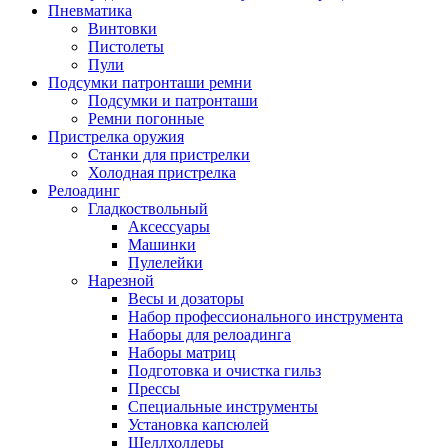
Пневматика
Винтовки
Пистолеты
Пули
Подсумки патронташи ремни
Подсумки и патронташи
Ремни погонные
Пристрелка оружия
Станки для пристрелки
Холодная пристрелка
Релоадинг
Гладкоствольный
Аксессуары
Машинки
Пулелейки
Нарезной
Весы и дозаторы
Набор профессионального инструмента
Наборы для релоадинга
Наборы матриц
Подготовка и очистка гильз
Прессы
Специальные инструменты
Установка капсюлей
Шеллхолдеры