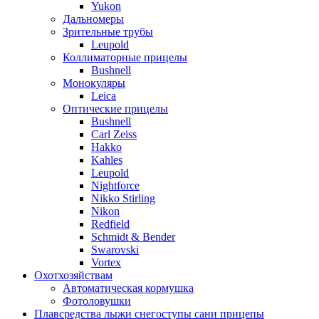
Yukon
Дальномеры
Зрительные трубы
Leupold
Коллиматорные прицелы
Bushnell
Монокуляры
Leica
Оптические прицелы
Bushnell
Carl Zeiss
Hakko
Kahles
Leupold
Nightforce
Nikko Stirling
Nikon
Redfield
Schmidt & Bender
Swarovski
Vortex
Охотхозяйствам
Автоматическая кормушка
Фотоловушки
Плавсредства лыжи снегоступы сани прицепы