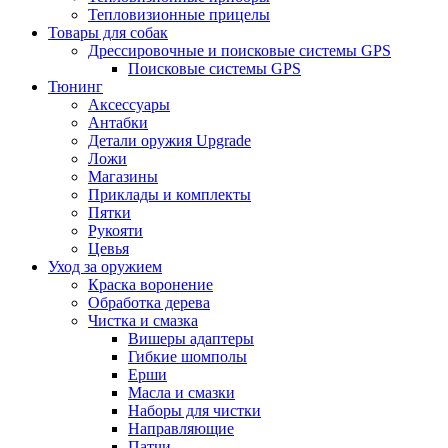
Тепловизионные прицелы
Товары для собак
Дрессировочные и поисковые системы GPS
Поисковые системы GPS
Тюнинг
Аксессуары
Антабки
Детали оружия Upgrade
Ложи
Магазины
Приклады и комплекты
Пятки
Рукояти
Цевья
Уход за оружием
Краска воронение
Обработка дерева
Чистка и смазка
Вишеры адаптеры
Гибкие шомполы
Ерши
Масла и смазки
Наборы для чистки
Направляющие
Патчи