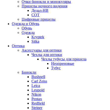
Очки бинокли и монокуляры
Прицелы ночного видения
Дедал-НВ
СОТ
Цифровые прицелы
Одежда и Обувь
Обувь
Одежда
Kryptek
Sitka
Оптика
Аксессуары для оптики
Чехлы для оптики
Чехлы тубусы для прицела
Неопреновые
Тубус
Бинокли
Bushnell
Carl Zeiss
Leica
Leupold
Nikon
Pentax
Redfield
Steiner