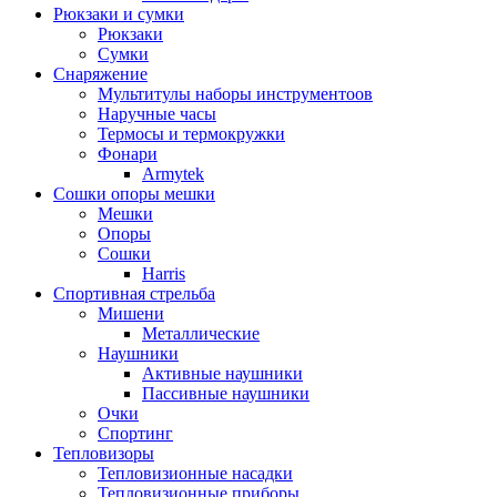
Рюкзаки и сумки
Рюкзаки
Сумки
Снаряжение
Мультитулы наборы инструментоов
Наручные часы
Термосы и термокружки
Фонари
Armytek
Сошки опоры мешки
Мешки
Опоры
Сошки
Harris
Спортивная стрельба
Мишени
Металлические
Наушники
Активные наушники
Пассивные наушники
Очки
Спортинг
Тепловизоры
Тепловизионные насадки
Тепловизионные приборы