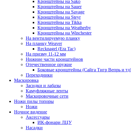
Кронштейны на Sako
Кронштейны на Sauer
Кронштейны на Savage
Кронштейны на Steyr
Кронштейны на Tikka
Кронштейны на Weatherby
Кронштейны на Winchester
На вентилируемую планку
На планку Weaver
Recknagel (Era Tac)
На призму 11-12 мм
Нижние части кронштейнов
Отечественное оружие
Боковые кронштейны (Сайга Тигр Вепрь и тд
Переходники
Маскировка
Засидки и лабазы
Камуфляжные ленты
Маскировочные сети
Ножи пилы топоры
Ножи
Ночное видение
Аксессуары
ИК-фонари ЛЦУ
Насадки