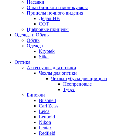
Насадки
Очки бинокли и монокуляры
Прицелы ночного видения
Дедал-НВ
СОТ
Цифровые прицелы
Одежда и Обувь
Обувь
Одежда
Kryptek
Sitka
Оптика
Аксессуары для оптики
Чехлы для оптики
Чехлы тубусы для прицела
Неопреновые
Тубус
Бинокли
Bushnell
Carl Zeiss
Leica
Leupold
Nikon
Pentax
Redfield