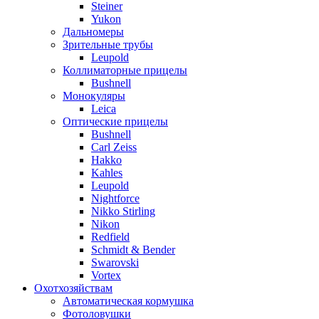
Steiner
Yukon
Дальномеры
Зрительные трубы
Leupold
Коллиматорные прицелы
Bushnell
Монокуляры
Leica
Оптические прицелы
Bushnell
Carl Zeiss
Hakko
Kahles
Leupold
Nightforce
Nikko Stirling
Nikon
Redfield
Schmidt & Bender
Swarovski
Vortex
Охотхозяйствам
Автоматическая кормушка
Фотоловушки