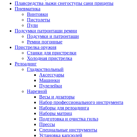
Плавсредства лыжи снегоступы сани прицепы
Пневматика
Винтовки
Пистолеты
Пули
Подсумки патронташи ремни
Подсумки и патронташи
Ремни погонные
Пристрелка оружия
Станки для пристрелки
Холодная пристрелка
Релоадинг
Гладкоствольный
Аксессуары
Машинки
Пулелейки
Нарезной
Весы и дозаторы
Набор профессионального инструмента
Наборы для релоадинга
Наборы матриц
Подготовка и очистка гильз
Прессы
Специальные инструменты
Установка капсюлей