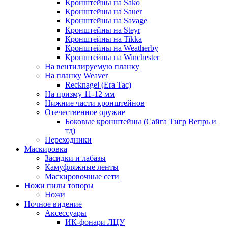
Кронштейны на Sako
Кронштейны на Sauer
Кронштейны на Savage
Кронштейны на Steyr
Кронштейны на Tikka
Кронштейны на Weatherby
Кронштейны на Winchester
На вентилируемую планку
На планку Weaver
Recknagel (Era Tac)
На призму 11-12 мм
Нижние части кронштейнов
Отечественное оружие
Боковые кронштейны (Сайга Тигр Вепрь и
тд)
Переходники
Маскировка
Засидки и лабазы
Камуфляжные ленты
Маскировочные сети
Ножи пилы топоры
Ножи
Ночное видение
Аксессуары
ИК-фонари ЛЦУ