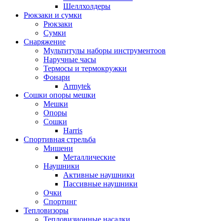
Шеллхолдеры
Рюкзаки и сумки
Рюкзаки
Сумки
Снаряжение
Мультитулы наборы инструментоов
Наручные часы
Термосы и термокружки
Фонари
Armytek
Сошки опоры мешки
Мешки
Опоры
Сошки
Harris
Спортивная стрельба
Мишени
Металлические
Наушники
Активные наушники
Пассивные наушники
Очки
Спортинг
Тепловизоры
Тепловизионные насадки