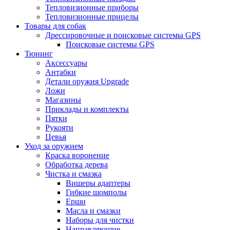
Тепловизионные приборы
Тепловизионные прицелы
Товары для собак
Дрессировочные и поисковые системы GPS
Поисковые системы GPS
Тюнинг
Аксессуары
Антабки
Детали оружия Upgrade
Ложи
Магазины
Приклады и комплекты
Пятки
Рукояти
Цевья
Уход за оружием
Краска воронение
Обработка дерева
Чистка и смазка
Вишеры адаптеры
Гибкие шомполы
Ерши
Масла и смазки
Наборы для чистки
Направляющие