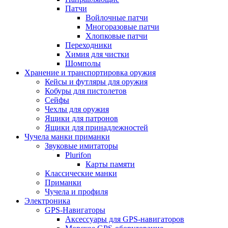
Патчи
Войлочные патчи
Многоразовые патчи
Хлопковые патчи
Переходники
Химия для чистки
Шомполы
Хранение и транспортировка оружия
Кейсы и футляры для оружия
Кобуры для пистолетов
Сейфы
Чехлы для оружия
Ящики для патронов
Ящики для принадлежностей
Чучела манки приманки
Звуковые имитаторы
Plurifon
Карты памяти
Классические манки
Приманки
Чучела и профиля
Электроника
GPS-Навигаторы
Аксессуары для GPS-навигаторов