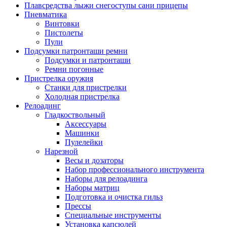
Плавсредства лыжи снегоступы сани прицепы
Пневматика
Винтовки
Пистолеты
Пули
Подсумки патронташи ремни
Подсумки и патронташи
Ремни погонные
Пристрелка оружия
Станки для пристрелки
Холодная пристрелка
Релоадинг
Гладкоствольный
Аксессуары
Машинки
Пулелейки
Нарезной
Весы и дозаторы
Набор профессионального инструмента
Наборы для релоадинга
Наборы матриц
Подготовка и очистка гильз
Прессы
Специальные инструменты
Установка капсюлей