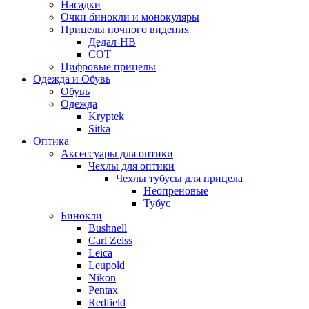
Насадки
Очки бинокли и монокуляры
Прицелы ночного видения
Дедал-НВ
СОТ
Цифровые прицелы
Одежда и Обувь
Обувь
Одежда
Kryptek
Sitka
Оптика
Аксессуары для оптики
Чехлы для оптики
Чехлы тубусы для прицела
Неопреновые
Тубус
Бинокли
Bushnell
Carl Zeiss
Leica
Leupold
Nikon
Pentax
Redfield