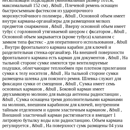
нескользящей подкладкой (минимальный размер 101см,
максимальный 152 см) , &bull , Плечевой ремень оснащен
быстросъемным фастексом из ударопрочного
морозоустойчивого полимера , &bull , Основной объем имеет
внутри карманы-органайзеры для размещения мелких
предметов снаряжения , &bull , Вверху основной объем имеет
тубус с горловиной утягиваемой шнуром с фксатором , &bull ,
Основной объем закрывается (кроме тубуса) клапаном с
замком типа фастекс - для оперативного использования , &bull
, Внутри фронтального кармана карабин для ключей и
разделительная стенка-органайзер. На внешней поверхности
фронтального кармана есть карман для документов , &bull , На
тыльной стороне сумке имеются три вентилируемые
подушки, облегчающие теплообмен при плотном прилегании
сумки к телу носителя , &bull , На тыльной стороне сумки
размещена шлевка для поясного ремня. Шлевка служит для
фиксации сумки от смещения , &bull , Сумка имеет семь
основных карманов , &bull , Боковой карман имеет
двухзамковую молнию для вывода антенны радиостанции ,
&bull , Сумка оснащена тремя дополнительными карманами
на молниях, внешним карабином для ключей, внутренним
тайным отделением и одним эластичным карманом , &bull ,
Внешний эластичный карман растягивается и вмещает 1
литровую бутылку воды или радиостанцию. Объем кармана
регулируется , &bull , На поверхност сумк размщены 04 узла