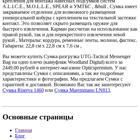
крепления для монтажа навесных подсумков систем
A.L.I.C.E., M.O.L.L.E., SPEAR и УМТБС , &bull , Сумка имеет
закрываемое отделение для возможного размещения
универсальной кобуры с креплением на текстильной застежке
контакт. Это позволяет скрыто размещать оружие для
быстрого извлечения. Карман рассчитан на использование как
правой рукой, так и для перекрестного извлечения левой
рукой , Матералы: кордура, ременные ленты, молнии, фастекс.
Габариты: 22,8 см x 22,8 см x 7,6 см ,
Вы можете купить Сумка-разгрузка UTG-Tactical Messenger
Bag на одно плечо (камуфляж Woodland Digital) всего за
2449.00 рублей в интернет-магазине Opticspremium. У нас
представлены Сумки с описаниями, а так же подробные
характеристики и фотографии. Мы предлагаем Сумки с
гарантией и доставкой. Возможно Вас так же заинтересуют
Сумка Riserva 1460
или
Сумка Maremmano LN813
.
Основные
страницы
Главная
Блог