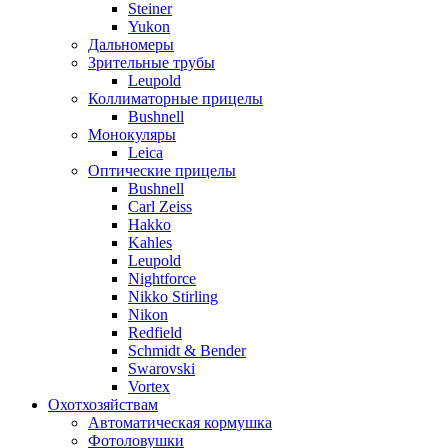
Steiner
Yukon
Дальномеры
Зрительные трубы
Leupold
Коллиматорные прицелы
Bushnell
Монокуляры
Leica
Оптические прицелы
Bushnell
Carl Zeiss
Hakko
Kahles
Leupold
Nightforce
Nikko Stirling
Nikon
Redfield
Schmidt & Bender
Swarovski
Vortex
Охотхозяйствам
Автоматическая кормушка
Фотоловушки