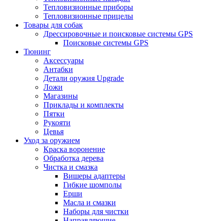
Тепловизионные приборы
Тепловизионные прицелы
Товары для собак
Дрессировочные и поисковые системы GPS
Поисковые системы GPS
Тюнинг
Аксессуары
Антабки
Детали оружия Upgrade
Ложи
Магазины
Приклады и комплекты
Пятки
Рукояти
Цевья
Уход за оружием
Краска воронение
Обработка дерева
Чистка и смазка
Вишеры адаптеры
Гибкие шомполы
Ерши
Масла и смазки
Наборы для чистки
Направляющие