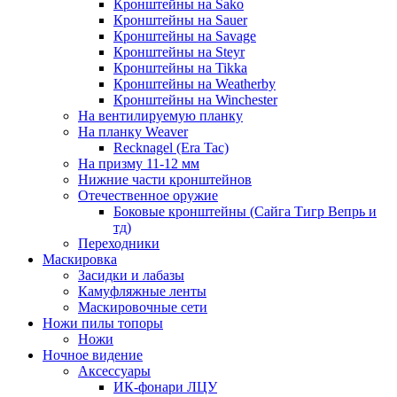
Кронштейны на Sako
Кронштейны на Sauer
Кронштейны на Savage
Кронштейны на Steyr
Кронштейны на Tikka
Кронштейны на Weatherby
Кронштейны на Winchester
На вентилируемую планку
На планку Weaver
Recknagel (Era Tac)
На призму 11-12 мм
Нижние части кронштейнов
Отечественное оружие
Боковые кронштейны (Сайга Тигр Вепрь и
тд)
Переходники
Маскировка
Засидки и лабазы
Камуфляжные ленты
Маскировочные сети
Ножи пилы топоры
Ножи
Ночное видение
Аксессуары
ИК-фонари ЛЦУ