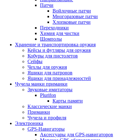
Патчи
Войлочные патчи
Многоразовые патчи
Хлопковые патчи
Переходники
Химия для чистки
Шомполы
Хранение и транспортировка оружия
Кейсы и футляры для оружия
Кобуры для пистолетов
Сейфы
Чехлы для оружия
Ящики для патронов
Ящики для принадлежностей
Чучела манки приманки
Звуковые имитаторы
Plurifon
Карты памяти
Классические манки
Приманки
Чучела и профиля
Электроника
GPS-Навигаторы
Аксессуары для GPS-навигаторов