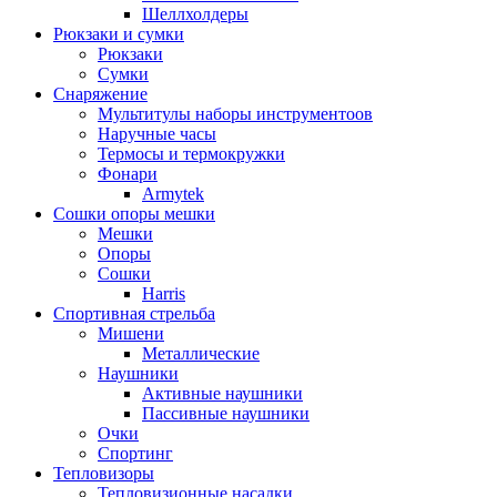
Шеллхолдеры
Рюкзаки и сумки
Рюкзаки
Сумки
Снаряжение
Мультитулы наборы инструментоов
Наручные часы
Термосы и термокружки
Фонари
Armytek
Сошки опоры мешки
Мешки
Опоры
Сошки
Harris
Спортивная стрельба
Мишени
Металлические
Наушники
Активные наушники
Пассивные наушники
Очки
Спортинг
Тепловизоры
Тепловизионные насадки