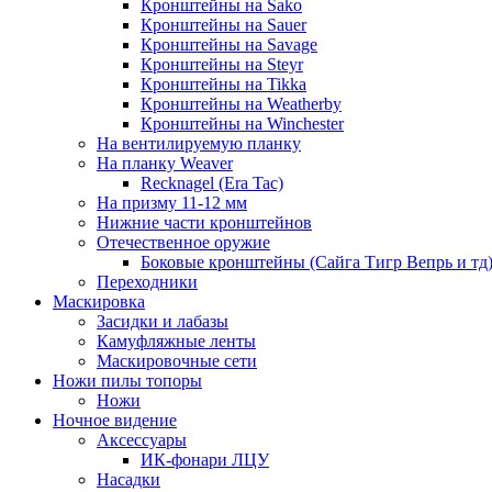
Кронштейны на Sako
Кронштейны на Sauer
Кронштейны на Savage
Кронштейны на Steyr
Кронштейны на Tikka
Кронштейны на Weatherby
Кронштейны на Winchester
На вентилируемую планку
На планку Weaver
Recknagel (Era Tac)
На призму 11-12 мм
Нижние части кронштейнов
Отечественное оружие
Боковые кронштейны (Сайга Тигр Вепрь и тд
Переходники
Маскировка
Засидки и лабазы
Камуфляжные ленты
Маскировочные сети
Ножи пилы топоры
Ножи
Ночное видение
Аксессуары
ИК-фонари ЛЦУ
Насадки