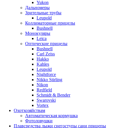
Yukon
Дальномеры
Зрительные трубы
Leupold
Коллиматорные прицелы
Bushnell
Монокуляры
Leica
Оптические прицелы
Bushnell
Carl Zeiss
Hakko
Kahles
Leupold
Nightforce
Nikko Stirling
Nikon
Redfield
Schmidt & Bender
Swarovski
Vortex
Охотхозяйствам
Автоматическая кормушка
Фотоловушки
Плавсредства лыжи снегоступы сани прицепы