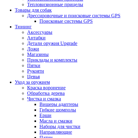
Тепловизионные прицелы
Товары для собак
Дрессировочные и поисковые системы GPS
Поисковые системы GPS
Тюнинг
Аксессуары
Антабки
Детали оружия Upgrade
Ложи
Магазины
Приклады и комплекты
Пятки
Рукояти
Цевья
Уход за оружием
Краска воронение
Обработка дерева
Чистка и смазка
Вишеры адаптеры
Гибкие шомполы
Ерши
Масла и смазки
Наборы для чистки
Направляющие
Патчи