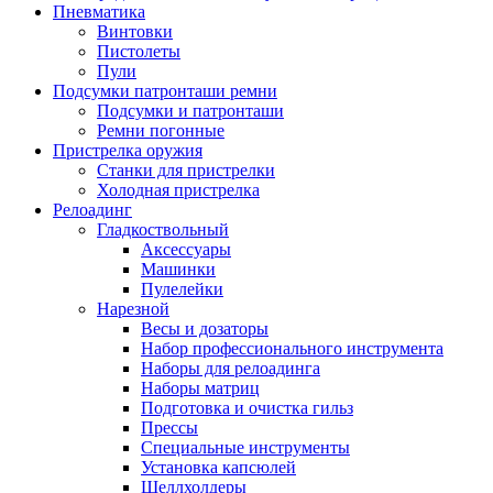
Пневматика
Винтовки
Пистолеты
Пули
Подсумки патронташи ремни
Подсумки и патронташи
Ремни погонные
Пристрелка оружия
Станки для пристрелки
Холодная пристрелка
Релоадинг
Гладкоствольный
Аксессуары
Машинки
Пулелейки
Нарезной
Весы и дозаторы
Набор профессионального инструмента
Наборы для релоадинга
Наборы матриц
Подготовка и очистка гильз
Прессы
Специальные инструменты
Установка капсюлей
Шеллхолдеры