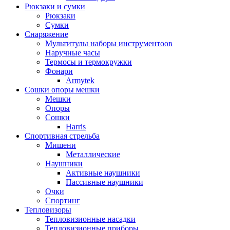
Рюкзаки и сумки
Рюкзаки
Сумки
Снаряжение
Мультитулы наборы инструментоов
Наручные часы
Термосы и термокружки
Фонари
Armytek
Сошки опоры мешки
Мешки
Опоры
Сошки
Harris
Спортивная стрельба
Мишени
Металлические
Наушники
Активные наушники
Пассивные наушники
Очки
Спортинг
Тепловизоры
Тепловизионные насадки
Тепловизионные приборы