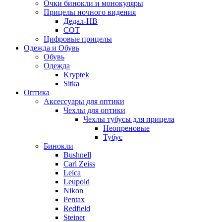
Очки бинокли и монокуляры
Прицелы ночного видения
Дедал-НВ
СОТ
Цифровые прицелы
Одежда и Обувь
Обувь
Одежда
Kryptek
Sitka
Оптика
Аксессуары для оптики
Чехлы для оптики
Чехлы тубусы для прицела
Неопреновые
Тубус
Бинокли
Bushnell
Carl Zeiss
Leica
Leupold
Nikon
Pentax
Redfield
Steiner