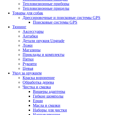
Тепловизионные приборы
Тепловизионные прицелы
Товары для собак
Дрессировочные и поисковые системы GPS
Поисковые системы GPS
Тюнинг
Аксессуары
Антабки
Детали оружия Upgrade
Ложи
Магазины
Приклады и комплекты
Пятки
Рукояти
Цевья
Уход за оружием
Краска воронение
Обработка дерева
Чистка и смазка
Вишеры адаптеры
Гибкие шомполы
Ерши
Масла и смазки
Наборы для чистки
Направляющие