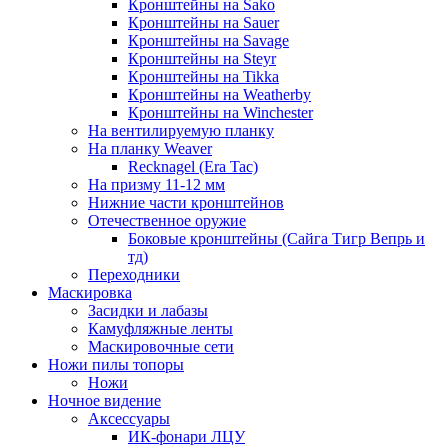
Кронштейны на Sako
Кронштейны на Sauer
Кронштейны на Savage
Кронштейны на Steyr
Кронштейны на Tikka
Кронштейны на Weatherby
Кронштейны на Winchester
На вентилируемую планку
На планку Weaver
Recknagel (Era Tac)
На призму 11-12 мм
Нижние части кронштейнов
Отечественное оружие
Боковые кронштейны (Сайга Тигр Вепрь и
тд)
Переходники
Маскировка
Засидки и лабазы
Камуфляжные ленты
Маскировочные сети
Ножи пилы топоры
Ножи
Ночное видение
Аксессуары
ИК-фонари ЛЦУ