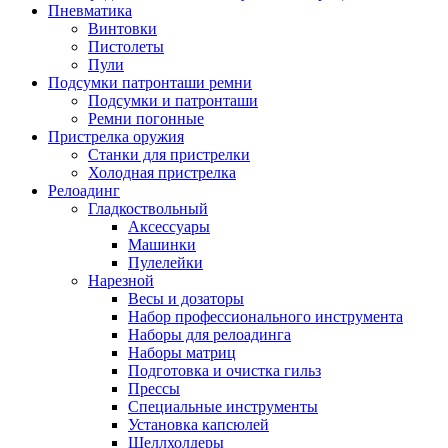
Пневматика
Винтовки
Пистолеты
Пули
Подсумки патронташи ремни
Подсумки и патронташи
Ремни погонные
Пристрелка оружия
Станки для пристрелки
Холодная пристрелка
Релоадинг
Гладкоствольный
Аксессуары
Машинки
Пулелейки
Нарезной
Весы и дозаторы
Набор профессионального инструмента
Наборы для релоадинга
Наборы матриц
Подготовка и очистка гильз
Прессы
Специальные инструменты
Установка капсюлей
Шеллхолдеры