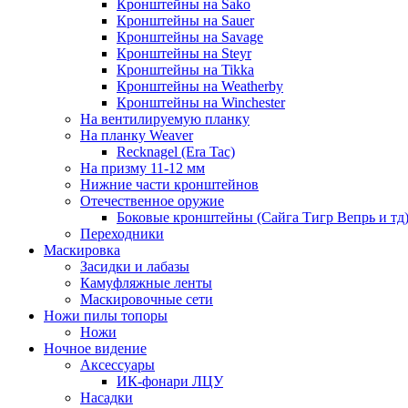
Кронштейны на Sako
Кронштейны на Sauer
Кронштейны на Savage
Кронштейны на Steyr
Кронштейны на Tikka
Кронштейны на Weatherby
Кронштейны на Winchester
На вентилируемую планку
На планку Weaver
Recknagel (Era Tac)
На призму 11-12 мм
Нижние части кронштейнов
Отечественное оружие
Боковые кронштейны (Сайга Тигр Вепрь и тд
Переходники
Маскировка
Засидки и лабазы
Камуфляжные ленты
Маскировочные сети
Ножи пилы топоры
Ножи
Ночное видение
Аксессуары
ИК-фонари ЛЦУ
Насадки