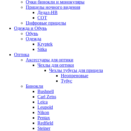
Очки бинокли и монокуляры
Прицелы ночного видения
Дедал-НВ
СОТ
Цифровые прицелы
Одежда и Обувь
Обувь
Одежда
Kryptek
Sitka
Оптика
Аксессуары для оптики
Чехлы для оптики
Чехлы тубусы для прицела
Неопреновые
Тубус
Бинокли
Bushnell
Carl Zeiss
Leica
Leupold
Nikon
Pentax
Redfield
Steiner