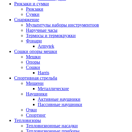
Рюкзаки и сумки
Рюкзаки
Сумки
Снаряжение
Мультитулы наборы инструментоов
Наручные часы
Термосы и термокружки
Фонари
Armytek
Сошки опоры мешки
Мешки
Опоры
Сошки
Harris
Спортивная стрельба
Мишени
Металлические
Наушники
Активные наушники
Пассивные наушники
Очки
Спортинг
Тепловизоры
Тепловизионные насадки
Тепловизионные приборы