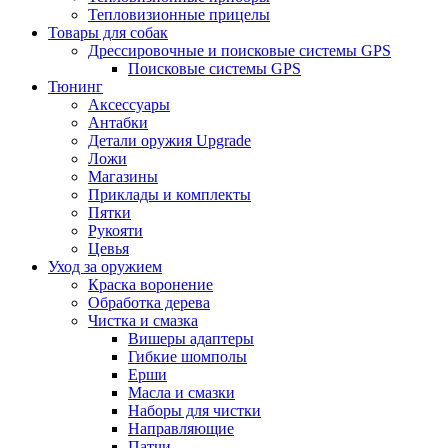
Тепловизионные прицелы
Товары для собак
Дрессировочные и поисковые системы GPS
Поисковые системы GPS
Тюнинг
Аксессуары
Антабки
Детали оружия Upgrade
Ложи
Магазины
Приклады и комплекты
Пятки
Рукояти
Цевья
Уход за оружием
Краска воронение
Обработка дерева
Чистка и смазка
Вишеры адаптеры
Гибкие шомполы
Ерши
Масла и смазки
Наборы для чистки
Направляющие
Патчи