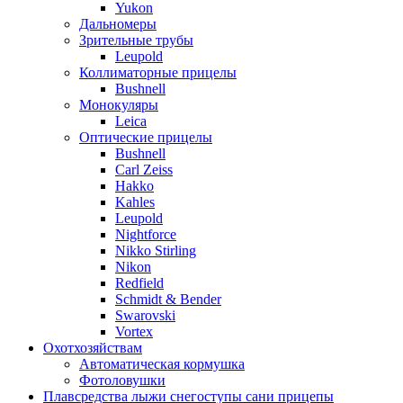
Yukon
Дальномеры
Зрительные трубы
Leupold
Коллиматорные прицелы
Bushnell
Монокуляры
Leica
Оптические прицелы
Bushnell
Carl Zeiss
Hakko
Kahles
Leupold
Nightforce
Nikko Stirling
Nikon
Redfield
Schmidt & Bender
Swarovski
Vortex
Охотхозяйствам
Автоматическая кормушка
Фотоловушки
Плавсредства лыжи снегоступы сани прицепы