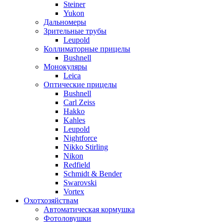
Steiner
Yukon
Дальномеры
Зрительные трубы
Leupold
Коллиматорные прицелы
Bushnell
Монокуляры
Leica
Оптические прицелы
Bushnell
Carl Zeiss
Hakko
Kahles
Leupold
Nightforce
Nikko Stirling
Nikon
Redfield
Schmidt & Bender
Swarovski
Vortex
Охотхозяйствам
Автоматическая кормушка
Фотоловушки