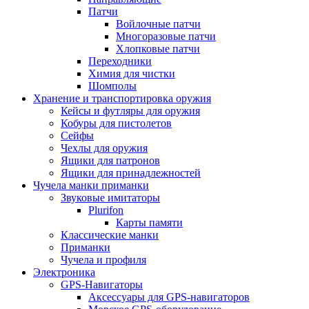
Патчи
Войлочные патчи
Многоразовые патчи
Хлопковые патчи
Переходники
Химия для чистки
Шомполы
Хранение и транспортировка оружия
Кейсы и футляры для оружия
Кобуры для пистолетов
Сейфы
Чехлы для оружия
Ящики для патронов
Ящики для принадлежностей
Чучела манки приманки
Звуковые имитаторы
Plurifon
Карты памяти
Классические манки
Приманки
Чучела и профиля
Электроника
GPS-Навигаторы
Аксессуары для GPS-навигаторов