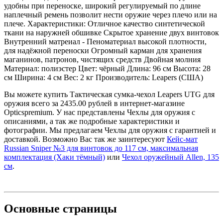
удобны при переноске, широкий регулируемый по длине
наплечный ремень позволит нести оружие через плечо или на
плече. Характеристики: Отличное качество синтетической
ткани на наружней обшивке Скрытое хранение двух винтовок
Внутренний матреиал - Пеноматериал высокой плотности,
для надёжной переноски Огромный карман для хранения
маганинов, патронов, чистящих средств Двойная молния
Материал: полиэстер Цвет: чёрный Длина: 96 см Высота: 28
см Ширина: 4 см Вес: 2 кг Производитель: Leapers (США)
Вы можете купить Тактическая сумка-чехол Leapers UTG для
оружия всего за 2435.00 рублей в интернет-магазине
Opticspremium. У нас представлены Чехлы для оружия с
описаниями, а так же подробные характеристики и
фотографии. Мы предлагаем Чехлы для оружия с гарантией и
доставкой. Возможно Вас так же заинтересуют
Кейс-мат
Russian Sniper №3 для винтовок до 117 см, максимальная
комплектация (Хаки тёмный)
или
Чехол оружейный Allen, 135
см
.
Основные
страницы