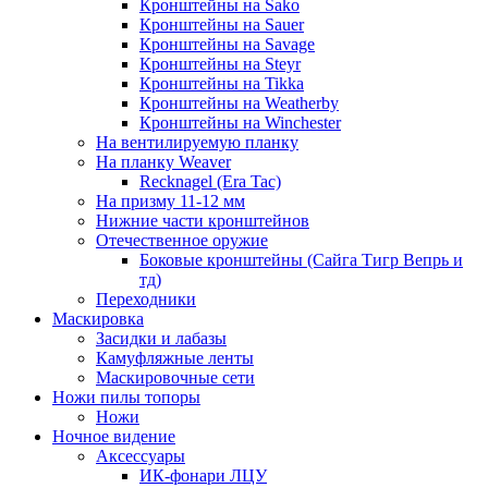
Кронштейны на Sako
Кронштейны на Sauer
Кронштейны на Savage
Кронштейны на Steyr
Кронштейны на Tikka
Кронштейны на Weatherby
Кронштейны на Winchester
На вентилируемую планку
На планку Weaver
Recknagel (Era Tac)
На призму 11-12 мм
Нижние части кронштейнов
Отечественное оружие
Боковые кронштейны (Сайга Тигр Вепрь и
тд)
Переходники
Маскировка
Засидки и лабазы
Камуфляжные ленты
Маскировочные сети
Ножи пилы топоры
Ножи
Ночное видение
Аксессуары
ИК-фонари ЛЦУ