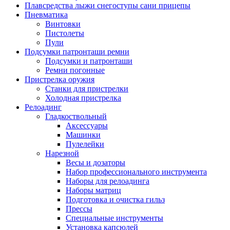
Плавсредства лыжи снегоступы сани прицепы
Пневматика
Винтовки
Пистолеты
Пули
Подсумки патронташи ремни
Подсумки и патронташи
Ремни погонные
Пристрелка оружия
Станки для пристрелки
Холодная пристрелка
Релоадинг
Гладкоствольный
Аксессуары
Машинки
Пулелейки
Нарезной
Весы и дозаторы
Набор профессионального инструмента
Наборы для релоадинга
Наборы матриц
Подготовка и очистка гильз
Прессы
Специальные инструменты
Установка капсюлей