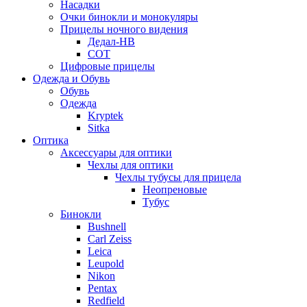
Насадки
Очки бинокли и монокуляры
Прицелы ночного видения
Дедал-НВ
СОТ
Цифровые прицелы
Одежда и Обувь
Обувь
Одежда
Kryptek
Sitka
Оптика
Аксессуары для оптики
Чехлы для оптики
Чехлы тубусы для прицела
Неопреновые
Тубус
Бинокли
Bushnell
Carl Zeiss
Leica
Leupold
Nikon
Pentax
Redfield