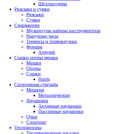
Шеллхолдеры
Рюкзаки и сумки
Рюкзаки
Сумки
Снаряжение
Мультитулы наборы инструментоов
Наручные часы
Термосы и термокружки
Фонари
Armytek
Сошки опоры мешки
Мешки
Опоры
Сошки
Harris
Спортивная стрельба
Мишени
Металлические
Наушники
Активные наушники
Пассивные наушники
Очки
Спортинг
Тепловизоры
Тепловизионные насадки