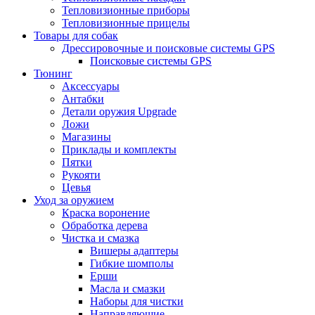
Тепловизионные приборы
Тепловизионные прицелы
Товары для собак
Дрессировочные и поисковые системы GPS
Поисковые системы GPS
Тюнинг
Аксессуары
Антабки
Детали оружия Upgrade
Ложи
Магазины
Приклады и комплекты
Пятки
Рукояти
Цевья
Уход за оружием
Краска воронение
Обработка дерева
Чистка и смазка
Вишеры адаптеры
Гибкие шомполы
Ерши
Масла и смазки
Наборы для чистки
Направляющие