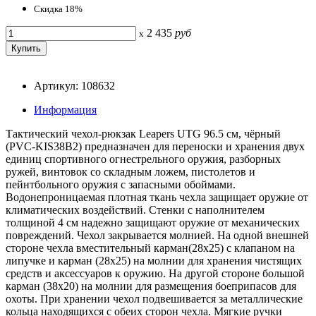
Скидка 18%
2 435
руб
x
Артикул: 108632
Информация
Тактический чехол-рюкзак Leapers UTG 96.5 см, чёрный
(PVC-KIS38B2) предназначен для переноски и хранения двух
единиц спортивного огнестрельного оружия, разборных
ружей, винтовок со складным ложем, пистолетов и
пейнтбольного оружия с запасными обоймами.
Водонепроницаемая плотная ткань чехла защищает оружие от
климатических воздействий. Стенки с наполнителем
толщиной 4 см надежно защищают оружие от механических
повреждений. Чехол закрывается молнией. На одной внешней
стороне чехла вместительный карман(28х25) с клапаном на
липучке и карман (28х25) на молнии для хранения чистящих
средств и аксессуаров к оружию. На другой стороне большой
карман (38х20) на молнии для размещения боеприпасов для
охоты. При хранении чехол подвешивается за металлические
кольца находящихся с обеих сторон чехла. Мягкие ручки