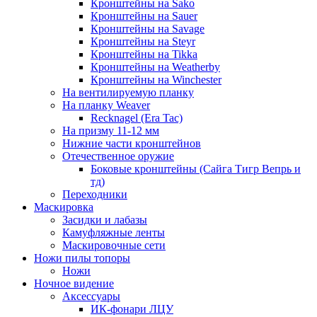
Кронштейны на Sako
Кронштейны на Sauer
Кронштейны на Savage
Кронштейны на Steyr
Кронштейны на Tikka
Кронштейны на Weatherby
Кронштейны на Winchester
На вентилируемую планку
На планку Weaver
Recknagel (Era Tac)
На призму 11-12 мм
Нижние части кронштейнов
Отечественное оружие
Боковые кронштейны (Сайга Тигр Вепрь и
тд)
Переходники
Маскировка
Засидки и лабазы
Камуфляжные ленты
Маскировочные сети
Ножи пилы топоры
Ножи
Ночное видение
Аксессуары
ИК-фонари ЛЦУ