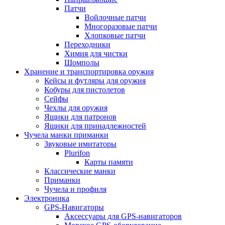
Патчи
Войлочные патчи
Многоразовые патчи
Хлопковые патчи
Переходники
Химия для чистки
Шомполы
Хранение и транспортировка оружия
Кейсы и футляры для оружия
Кобуры для пистолетов
Сейфы
Чехлы для оружия
Ящики для патронов
Ящики для принадлежностей
Чучела манки приманки
Звуковые имитаторы
Plurifon
Карты памяти
Классические манки
Приманки
Чучела и профиля
Электроника
GPS-Навигаторы
Аксессуары для GPS-навигаторов