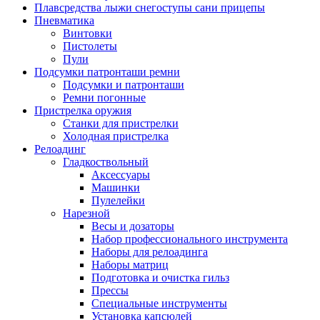
Плавсредства лыжи снегоступы сани прицепы
Пневматика
Винтовки
Пистолеты
Пули
Подсумки патронташи ремни
Подсумки и патронташи
Ремни погонные
Пристрелка оружия
Станки для пристрелки
Холодная пристрелка
Релоадинг
Гладкоствольный
Аксессуары
Машинки
Пулелейки
Нарезной
Весы и дозаторы
Набор профессионального инструмента
Наборы для релоадинга
Наборы матриц
Подготовка и очистка гильз
Прессы
Специальные инструменты
Установка капсюлей