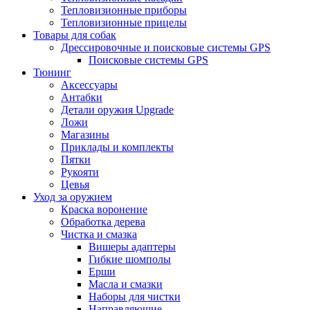
Тепловизионные приборы
Тепловизионные прицелы
Товары для собак
Дрессировочные и поисковые системы GPS
Поисковые системы GPS
Тюнинг
Аксессуары
Антабки
Детали оружия Upgrade
Ложи
Магазины
Приклады и комплекты
Пятки
Рукояти
Цевья
Уход за оружием
Краска воронение
Обработка дерева
Чистка и смазка
Вишеры адаптеры
Гибкие шомполы
Ерши
Масла и смазки
Наборы для чистки
Направляющие