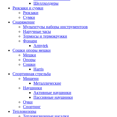
Шеллхолдеры
Рюкзаки и сумки
Рюкзаки
Сумки
Снаряжение
Мультитулы наборы инструментоов
Наручные часы
Термосы и термокружки
Фонари
Armytek
Сошки опоры мешки
Мешки
Опоры
Сошки
Harris
Спортивная стрельба
Мишени
Металлические
Наушники
Активные наушники
Пассивные наушники
Очки
Спортинг
Тепловизоры
Тепловизионные насадки