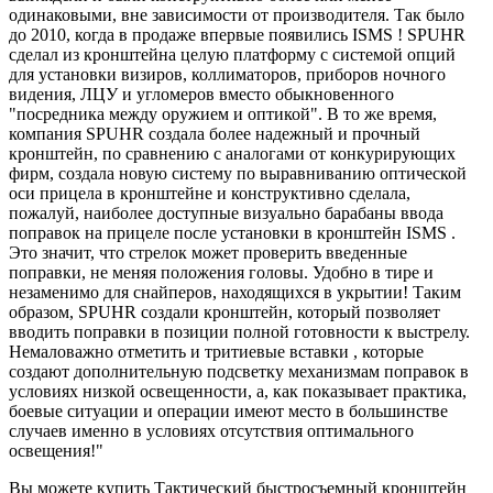
одинаковыми, вне зависимости от производителя. Так было
до 2010, когда в продаже впервые появились ISMS ! SPUHR
сделал из кронштейна целую платформу с системой опций
для установки визиров, коллиматоров, приборов ночного
видения, ЛЦУ и угломеров вместо обыкновенного
"посредника между оружием и оптикой". В то же время,
компания SPUHR создала более надежный и прочный
кронштейн, по сравнению с аналогами от конкурирующих
фирм, создала новую систему по выравниванию оптической
оси прицела в кронштейне и конструктивно сделала,
пожалуй, наиболее доступные визуально барабаны ввода
поправок на прицеле после установки в кронштейн ISMS .
Это значит, что стрелок может проверить введенные
поправки, не меняя положения головы. Удобно в тире и
незаменимо для снайперов, находящихся в укрытии! Таким
образом, SPUHR создали кронштейн, который позволяет
вводить поправки в позиции полной готовности к выстрелу.
Немаловажно отметить и тритиевые вставки , которые
создают дополнительную подсветку механизмам поправок в
условиях низкой освещенности, а, как показывает практика,
боевые ситуации и операции имеют место в большинстве
случаев именно в условиях отсутствия оптимального
освещения!"
Вы можете купить Тактический быстросъемный кронштейн