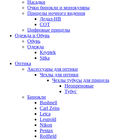
Насадки
Очки бинокли и монокуляры
Прицелы ночного видения
Дедал-НВ
СОТ
Цифровые прицелы
Одежда и Обувь
Обувь
Одежда
Kryptek
Sitka
Оптика
Аксессуары для оптики
Чехлы для оптики
Чехлы тубусы для прицела
Неопреновые
Тубус
Бинокли
Bushnell
Carl Zeiss
Leica
Leupold
Nikon
Pentax
Redfield