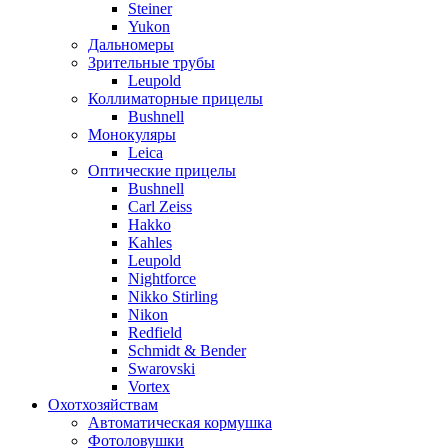
Steiner
Yukon
Дальномеры
Зрительные трубы
Leupold
Коллиматорные прицелы
Bushnell
Монокуляры
Leica
Оптические прицелы
Bushnell
Carl Zeiss
Hakko
Kahles
Leupold
Nightforce
Nikko Stirling
Nikon
Redfield
Schmidt & Bender
Swarovski
Vortex
Охотхозяйствам
Автоматическая кормушка
Фотоловушки