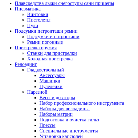
Плавсредства лыжи снегоступы сани прицепы
Пневматика
Винтовки
Пистолеты
Пули
Подсумки патронташи ремни
Подсумки и патронташи
Ремни погонные
Пристрелка оружия
Станки для пристрелки
Холодная пристрелка
Релоадинг
Гладкоствольный
Аксессуары
Машинки
Пулелейки
Нарезной
Весы и дозаторы
Набор профессионального инструмента
Наборы для релоадинга
Наборы матриц
Подготовка и очистка гильз
Прессы
Специальные инструменты
Установка капсюлей