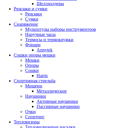
Шеллхолдеры
Рюкзаки и сумки
Рюкзаки
Сумки
Снаряжение
Мультитулы наборы инструментоов
Наручные часы
Термосы и термокружки
Фонари
Armytek
Сошки опоры мешки
Мешки
Опоры
Сошки
Harris
Спортивная стрельба
Мишени
Металлические
Наушники
Активные наушники
Пассивные наушники
Очки
Спортинг
Тепловизоры
Тепловизионные насадки