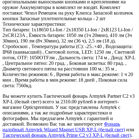
оригинальными выносными кнопками и креплениями на
оружие Аккумуляторы в комплект не входят. Комплект
поставки: Чехол Ремешок на руку Клипса Запасной колпачок
кнопки Запасные уплотнительные кольца - 2 шт
Технические характеристики:
Тип батареи: 1x18650 Li-Ion / 2x18350 Li-Ion / 2xR123 Li-Ion /
2xCR123A , Ёмкость батареи: 1050 лм (1ч 20мин), 410 лм (3ч
30мин), 190 лм (8ч 30мин), 32 лм (36 ч), 2,5 лм (18 д),
Стробоскоп , Температура работы (С): -25..+40 , Водозащита:
IP68 (наивысший) , Световой поток, LED: 1250 лм , Световой
поток, OTF: 1050OTFлм , Дальность света: 174 м , Диод: XP-L
, Центральное пятно: 20 град. , Боковая засветка: 80 град. ,
Диаметр светового пятна на расстоянии 100 м.: 35 м ,
Количество режимов: 6 , Время работы в макс.режиме: 1 ч 20
мин , Время работы в мин.режиме: 18 дней , Пиковая сила
света: 7560кд.
Вы можете купить Тактический фонарь Armytek Partner C2 v3
XP-L (белый свет) всего за 2310.00 рублей в интернет-
магазине Opticspremium. У нас представлены Armytek с
описаниями, а так же подробные характеристики и
фотографии. Мы предлагаем Armytek с гарантией и
доставкой. Возможно Вас так же заинтересуют
Фонарь
налобный Armytek Wizard Magnet USB XP-L (белый свет)
или
Тактический фонарь Armytek Prime C2 v3 XP-L (белый свет)
.