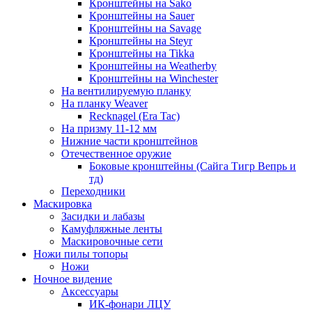
Кронштейны на Sako
Кронштейны на Sauer
Кронштейны на Savage
Кронштейны на Steyr
Кронштейны на Tikka
Кронштейны на Weatherby
Кронштейны на Winchester
На вентилируемую планку
На планку Weaver
Recknagel (Era Tac)
На призму 11-12 мм
Нижние части кронштейнов
Отечественное оружие
Боковые кронштейны (Сайга Тигр Вепрь и
тд)
Переходники
Маскировка
Засидки и лабазы
Камуфляжные ленты
Маскировочные сети
Ножи пилы топоры
Ножи
Ночное видение
Аксессуары
ИК-фонари ЛЦУ