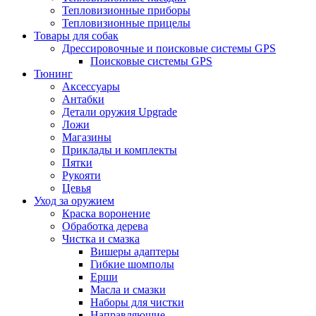
Тепловизионные приборы
Тепловизионные прицелы
Товары для собак
Дрессировочные и поисковые системы GPS
Поисковые системы GPS
Тюнинг
Аксессуары
Антабки
Детали оружия Upgrade
Ложи
Магазины
Приклады и комплекты
Пятки
Рукояти
Цевья
Уход за оружием
Краска воронение
Обработка дерева
Чистка и смазка
Вишеры адаптеры
Гибкие шомполы
Ерши
Масла и смазки
Наборы для чистки
Направляющие