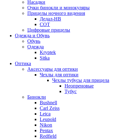
Насадки
Очки бинокли и монокуляры
Прицелы ночного видения
Дедал-НВ
СОТ
Цифровые прицелы
Одежда и Обувь
Обувь
Одежда
Kryptek
Sitka
Оптика
Аксессуары для оптики
Чехлы для оптики
Чехлы тубусы для прицела
Неопреновые
Тубус
Бинокли
Bushnell
Carl Zeiss
Leica
Leupold
Nikon
Pentax
Redfield