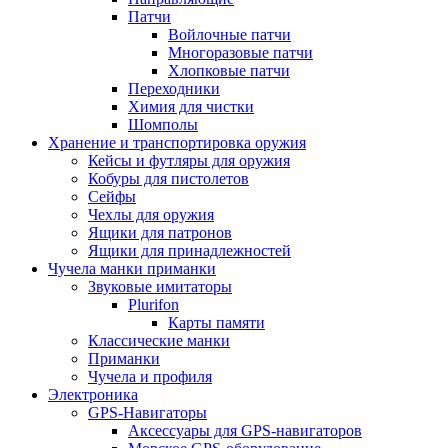
Патчи
Войлочные патчи
Многоразовые патчи
Хлопковые патчи
Переходники
Химия для чистки
Шомполы
Хранение и транспортировка оружия
Кейсы и футляры для оружия
Кобуры для пистолетов
Сейфы
Чехлы для оружия
Ящики для патронов
Ящики для принадлежностей
Чучела манки приманки
Звуковые имитаторы
Plurifon
Карты памяти
Классические манки
Приманки
Чучела и профиля
Электроника
GPS-Навигаторы
Аксессуары для GPS-навигаторов