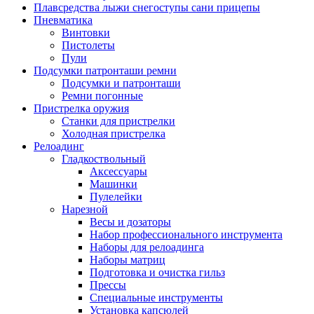
Плавсредства лыжи снегоступы сани прицепы
Пневматика
Винтовки
Пистолеты
Пули
Подсумки патронташи ремни
Подсумки и патронташи
Ремни погонные
Пристрелка оружия
Станки для пристрелки
Холодная пристрелка
Релоадинг
Гладкоствольный
Аксессуары
Машинки
Пулелейки
Нарезной
Весы и дозаторы
Набор профессионального инструмента
Наборы для релоадинга
Наборы матриц
Подготовка и очистка гильз
Прессы
Специальные инструменты
Установка капсюлей