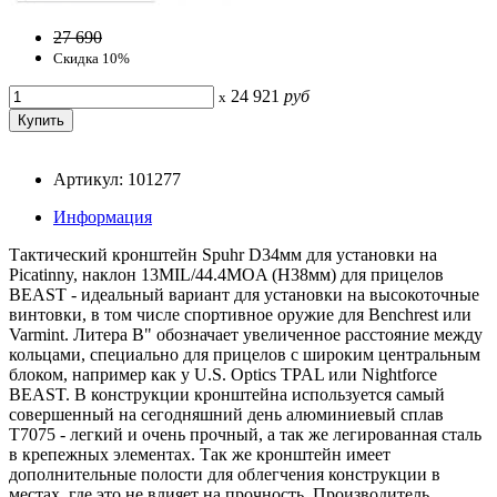
27 690
Скидка 10%
24 921
руб
x
Артикул: 101277
Информация
Тактический кронштейн Spuhr D34мм для установки на
Picatinny, наклон 13MIL/44.4MOA (H38мм) для прицелов
BEAST - идеальный вариант для установки на высокоточные
винтовки, в том числе спортивное оружие для Benchrest или
Varmint. Литера B" обозначает увеличенное расстояние между
кольцами, специально для прицелов с широким центральным
блоком, например как у U.S. Optics TPAL или Nightforce
BEAST. В конструкции кронштейна используется самый
совершенный на сегодняшний день алюминиевый сплав
T7075 - легкий и очень прочный, а так же легированная сталь
в крепежных элементах. Так же кронштейн имеет
дополнительные полости для облегчения конструкции в
местах, где это не влияет на прочность. Производитель