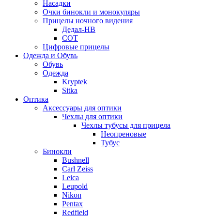
Насадки
Очки бинокли и монокуляры
Прицелы ночного видения
Дедал-НВ
СОТ
Цифровые прицелы
Одежда и Обувь
Обувь
Одежда
Kryptek
Sitka
Оптика
Аксессуары для оптики
Чехлы для оптики
Чехлы тубусы для прицела
Неопреновые
Тубус
Бинокли
Bushnell
Carl Zeiss
Leica
Leupold
Nikon
Pentax
Redfield