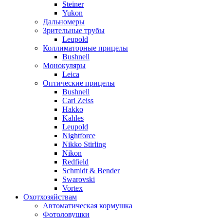
Steiner
Yukon
Дальномеры
Зрительные трубы
Leupold
Коллиматорные прицелы
Bushnell
Монокуляры
Leica
Оптические прицелы
Bushnell
Carl Zeiss
Hakko
Kahles
Leupold
Nightforce
Nikko Stirling
Nikon
Redfield
Schmidt & Bender
Swarovski
Vortex
Охотхозяйствам
Автоматическая кормушка
Фотоловушки