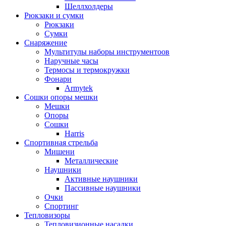
Шеллхолдеры
Рюкзаки и сумки
Рюкзаки
Сумки
Снаряжение
Мультитулы наборы инструментоов
Наручные часы
Термосы и термокружки
Фонари
Armytek
Сошки опоры мешки
Мешки
Опоры
Сошки
Harris
Спортивная стрельба
Мишени
Металлические
Наушники
Активные наушники
Пассивные наушники
Очки
Спортинг
Тепловизоры
Тепловизионные насадки