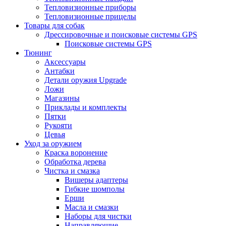
Тепловизионные приборы
Тепловизионные прицелы
Товары для собак
Дрессировочные и поисковые системы GPS
Поисковые системы GPS
Тюнинг
Аксессуары
Антабки
Детали оружия Upgrade
Ложи
Магазины
Приклады и комплекты
Пятки
Рукояти
Цевья
Уход за оружием
Краска воронение
Обработка дерева
Чистка и смазка
Вишеры адаптеры
Гибкие шомполы
Ерши
Масла и смазки
Наборы для чистки
Направляющие