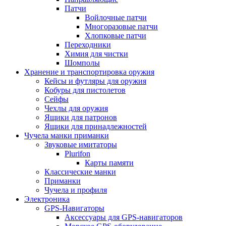
Патчи
Войлочные патчи
Многоразовые патчи
Хлопковые патчи
Переходники
Химия для чистки
Шомполы
Хранение и транспортировка оружия
Кейсы и футляры для оружия
Кобуры для пистолетов
Сейфы
Чехлы для оружия
Ящики для патронов
Ящики для принадлежностей
Чучела манки приманки
Звуковые имитаторы
Plurifon
Карты памяти
Классические манки
Приманки
Чучела и профиля
Электроника
GPS-Навигаторы
Аксессуары для GPS-навигаторов