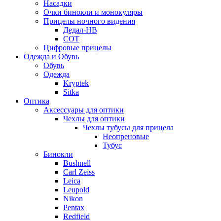
Насадки
Очки бинокли и монокуляры
Прицелы ночного видения
Дедал-НВ
СОТ
Цифровые прицелы
Одежда и Обувь
Обувь
Одежда
Kryptek
Sitka
Оптика
Аксессуары для оптики
Чехлы для оптики
Чехлы тубусы для прицела
Неопреновые
Тубус
Бинокли
Bushnell
Carl Zeiss
Leica
Leupold
Nikon
Pentax
Redfield