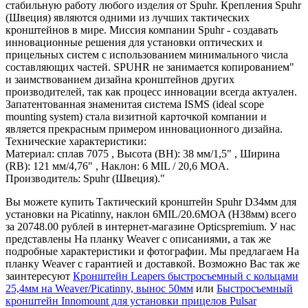
стабильную работу любого изделия от Spuhr. Крепления Spuhr
(Швеция) являются одними из лучших тактических
кронштейнов в мире. Миссия компании Spuhr - создавать
инновационные решения для установки оптических и
прицельных систем с использованием минимального числа
составляющих частей. SPUHR не занимается копированием"
и заимствованием дизайна кронштейнов других
производителей, так как процесс инновации всегда актуален.
Запатентованная знаменитая система ISMS (ideal scope
mounting system) стала визитной карточкой компании и
является прекрасным примером инновационного дизайна.
Технические характеристики:
Материал: сплав 7075 , Высота (BH): 38 мм/1,5" , Ширина
(RB): 121 мм/4,76" , Наклон: 6 MIL / 20,6 MOA.
Производитель: Spuhr (Швеция)."
Вы можете купить Тактический кронштейн Spuhr D34мм для
установки на Picatinny, наклон 6MIL/20.6MOA (H38мм) всего
за 20748.00 рублей в интернет-магазине Opticspremium. У нас
представлены На планку Weaver с описаниями, а так же
подробные характеристики и фотографии. Мы предлагаем На
планку Weaver с гарантией и доставкой. Возможно Вас так же
заинтересуют
Кронштейн Leapers быстросъемный с кольцами
25,4мм на Weaver/Picatinny, вынос 50мм
или
Быстросъемный
кронштейн Innomount для установки прицелов Pulsar