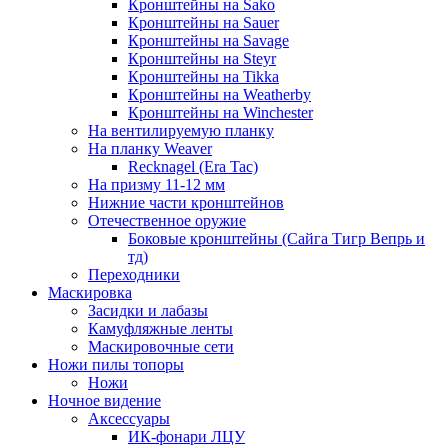
Кронштейны на Sako
Кронштейны на Sauer
Кронштейны на Savage
Кронштейны на Steyr
Кронштейны на Tikka
Кронштейны на Weatherby
Кронштейны на Winchester
На вентилируемую планку
На планку Weaver
Recknagel (Era Tac)
На призму 11-12 мм
Нижние части кронштейнов
Отечественное оружие
Боковые кронштейны (Сайга Тигр Вепрь и
тд)
Переходники
Маскировка
Засидки и лабазы
Камуфляжные ленты
Маскировочные сети
Ножи пилы топоры
Ножи
Ночное видение
Аксессуары
ИК-фонари ЛЦУ