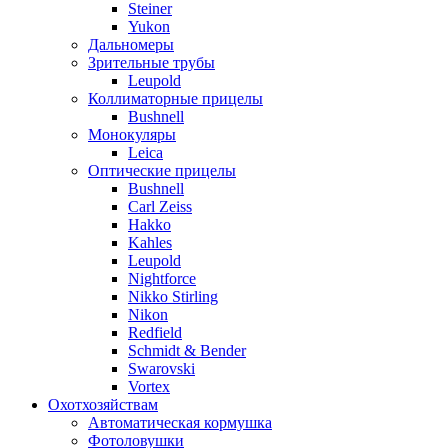
Steiner
Yukon
Дальномеры
Зрительные трубы
Leupold
Коллиматорные прицелы
Bushnell
Монокуляры
Leica
Оптические прицелы
Bushnell
Carl Zeiss
Hakko
Kahles
Leupold
Nightforce
Nikko Stirling
Nikon
Redfield
Schmidt & Bender
Swarovski
Vortex
Охотхозяйствам
Автоматическая кормушка
Фотоловушки