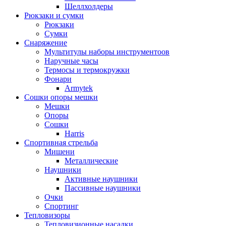
Шеллхолдеры
Рюкзаки и сумки
Рюкзаки
Сумки
Снаряжение
Мультитулы наборы инструментоов
Наручные часы
Термосы и термокружки
Фонари
Armytek
Сошки опоры мешки
Мешки
Опоры
Сошки
Harris
Спортивная стрельба
Мишени
Металлические
Наушники
Активные наушники
Пассивные наушники
Очки
Спортинг
Тепловизоры
Тепловизионные насадки