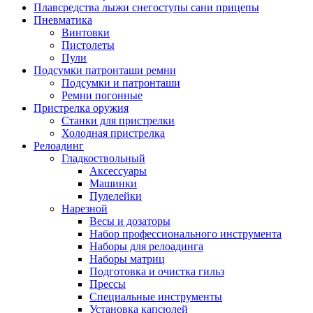
Плавсредства лыжи снегоступы сани прицепы
Пневматика
Винтовки
Пистолеты
Пули
Подсумки патронташи ремни
Подсумки и патронташи
Ремни погонные
Пристрелка оружия
Станки для пристрелки
Холодная пристрелка
Релоадинг
Гладкоствольный
Аксессуары
Машинки
Пулелейки
Нарезной
Весы и дозаторы
Набор профессионального инструмента
Наборы для релоадинга
Наборы матриц
Подготовка и очистка гильз
Прессы
Специальные инструменты
Установка капсюлей