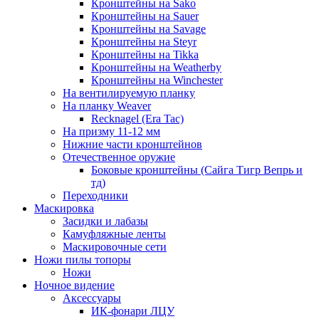
Кронштейны на Sako
Кронштейны на Sauer
Кронштейны на Savage
Кронштейны на Steyr
Кронштейны на Tikka
Кронштейны на Weatherby
Кронштейны на Winchester
На вентилируемую планку
На планку Weaver
Recknagel (Era Tac)
На призму 11-12 мм
Нижние части кронштейнов
Отечественное оружие
Боковые кронштейны (Сайга Тигр Вепрь и
тд)
Переходники
Маскировка
Засидки и лабазы
Камуфляжные ленты
Маскировочные сети
Ножи пилы топоры
Ножи
Ночное видение
Аксессуары
ИК-фонари ЛЦУ