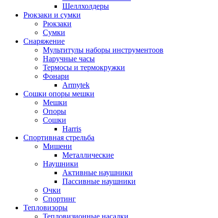
Шеллхолдеры
Рюкзаки и сумки
Рюкзаки
Сумки
Снаряжение
Мультитулы наборы инструментоов
Наручные часы
Термосы и термокружки
Фонари
Armytek
Сошки опоры мешки
Мешки
Опоры
Сошки
Harris
Спортивная стрельба
Мишени
Металлические
Наушники
Активные наушники
Пассивные наушники
Очки
Спортинг
Тепловизоры
Тепловизионные насадки