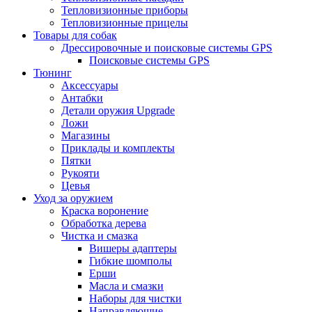
Тепловизионные приборы
Тепловизионные прицелы
Товары для собак
Дрессировочные и поисковые системы GPS
Поисковые системы GPS
Тюнинг
Аксессуары
Антабки
Детали оружия Upgrade
Ложи
Магазины
Приклады и комплекты
Пятки
Рукояти
Цевья
Уход за оружием
Краска воронение
Обработка дерева
Чистка и смазка
Вишеры адаптеры
Гибкие шомполы
Ерши
Масла и смазки
Наборы для чистки
Направляющие