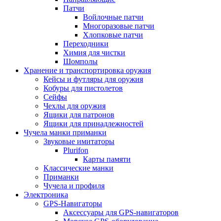
Патчи
Войлочные патчи
Многоразовые патчи
Хлопковые патчи
Переходники
Химия для чистки
Шомполы
Хранение и транспортировка оружия
Кейсы и футляры для оружия
Кобуры для пистолетов
Сейфы
Чехлы для оружия
Ящики для патронов
Ящики для принадлежностей
Чучела манки приманки
Звуковые имитаторы
Plurifon
Карты памяти
Классические манки
Приманки
Чучела и профиля
Электроника
GPS-Навигаторы
Аксессуары для GPS-навигаторов