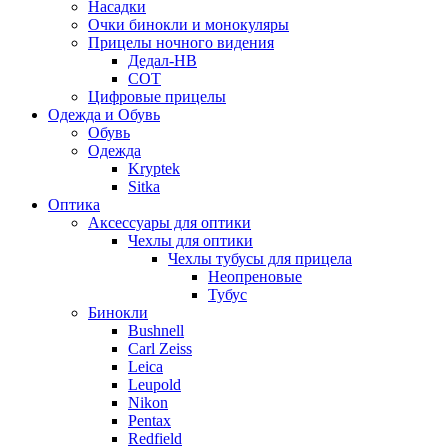
Насадки
Очки бинокли и монокуляры
Прицелы ночного видения
Дедал-НВ
СОТ
Цифровые прицелы
Одежда и Обувь
Обувь
Одежда
Kryptek
Sitka
Оптика
Аксессуары для оптики
Чехлы для оптики
Чехлы тубусы для прицела
Неопреновые
Тубус
Бинокли
Bushnell
Carl Zeiss
Leica
Leupold
Nikon
Pentax
Redfield