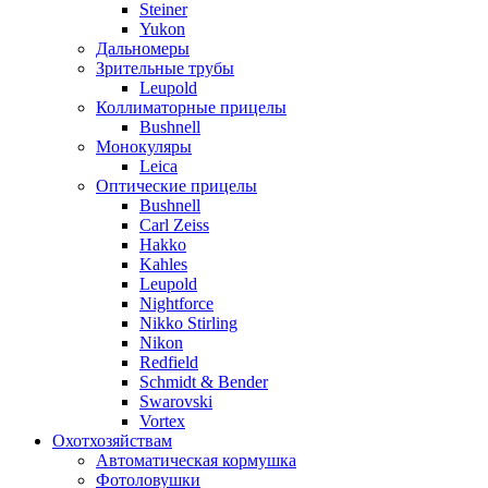
Steiner
Yukon
Дальномеры
Зрительные трубы
Leupold
Коллиматорные прицелы
Bushnell
Монокуляры
Leica
Оптические прицелы
Bushnell
Carl Zeiss
Hakko
Kahles
Leupold
Nightforce
Nikko Stirling
Nikon
Redfield
Schmidt & Bender
Swarovski
Vortex
Охотхозяйствам
Автоматическая кормушка
Фотоловушки