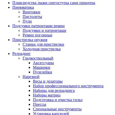
Плавсредства лыжи снегоступы сани прицепы
Пневматика
Винтовки
Пистолеты
Пули
Подсумки патронташи ремни
Подсумки и патронташи
Ремни погонные
Пристрелка оружия
Станки для пристрелки
Холодная пристрелка
Релоадинг
Гладкоствольный
Аксессуары
Машинки
Пулелейки
Нарезной
Весы и дозаторы
Набор профессионального инструмента
Наборы для релоадинга
Наборы матриц
Подготовка и очистка гильз
Прессы
Специальные инструменты
Установка капсюлей