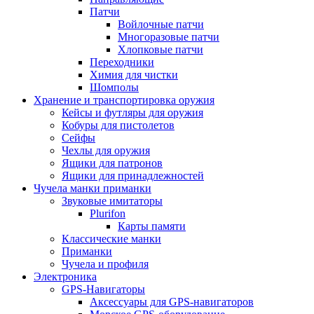
Патчи
Войлочные патчи
Многоразовые патчи
Хлопковые патчи
Переходники
Химия для чистки
Шомполы
Хранение и транспортировка оружия
Кейсы и футляры для оружия
Кобуры для пистолетов
Сейфы
Чехлы для оружия
Ящики для патронов
Ящики для принадлежностей
Чучела манки приманки
Звуковые имитаторы
Plurifon
Карты памяти
Классические манки
Приманки
Чучела и профиля
Электроника
GPS-Навигаторы
Аксессуары для GPS-навигаторов