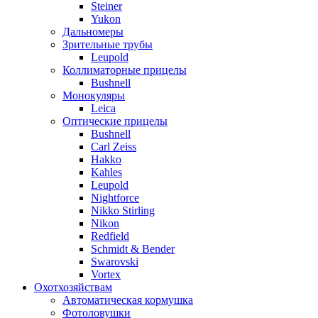
Steiner
Yukon
Дальномеры
Зрительные трубы
Leupold
Коллиматорные прицелы
Bushnell
Монокуляры
Leica
Оптические прицелы
Bushnell
Carl Zeiss
Hakko
Kahles
Leupold
Nightforce
Nikko Stirling
Nikon
Redfield
Schmidt & Bender
Swarovski
Vortex
Охотхозяйствам
Автоматическая кормушка
Фотоловушки