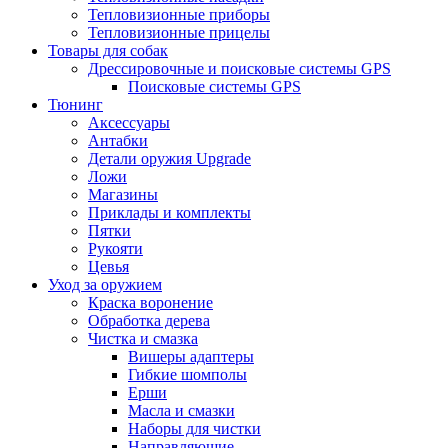
Тепловизионные приборы
Тепловизионные прицелы
Товары для собак
Дрессировочные и поисковые системы GPS
Поисковые системы GPS
Тюнинг
Аксессуары
Антабки
Детали оружия Upgrade
Ложи
Магазины
Приклады и комплекты
Пятки
Рукояти
Цевья
Уход за оружием
Краска воронение
Обработка дерева
Чистка и смазка
Вишеры адаптеры
Гибкие шомполы
Ерши
Масла и смазки
Наборы для чистки
Направляющие