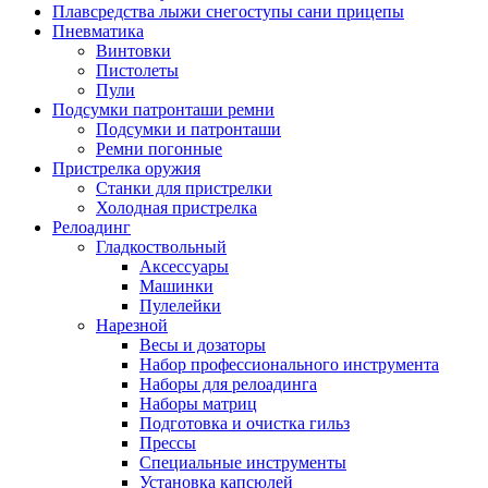
Плавсредства лыжи снегоступы сани прицепы
Пневматика
Винтовки
Пистолеты
Пули
Подсумки патронташи ремни
Подсумки и патронташи
Ремни погонные
Пристрелка оружия
Станки для пристрелки
Холодная пристрелка
Релоадинг
Гладкоствольный
Аксессуары
Машинки
Пулелейки
Нарезной
Весы и дозаторы
Набор профессионального инструмента
Наборы для релоадинга
Наборы матриц
Подготовка и очистка гильз
Прессы
Специальные инструменты
Установка капсюлей