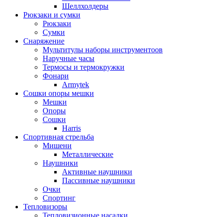
Шеллхолдеры
Рюкзаки и сумки
Рюкзаки
Сумки
Снаряжение
Мультитулы наборы инструментоов
Наручные часы
Термосы и термокружки
Фонари
Armytek
Сошки опоры мешки
Мешки
Опоры
Сошки
Harris
Спортивная стрельба
Мишени
Металлические
Наушники
Активные наушники
Пассивные наушники
Очки
Спортинг
Тепловизоры
Тепловизионные насадки