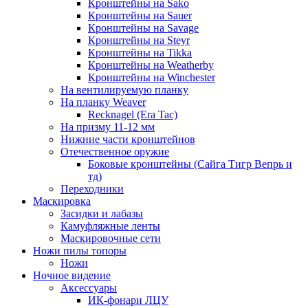
Кронштейны на Sako
Кронштейны на Sauer
Кронштейны на Savage
Кронштейны на Steyr
Кронштейны на Tikka
Кронштейны на Weatherby
Кронштейны на Winchester
На вентилируемую планку
На планку Weaver
Recknagel (Era Tac)
На призму 11-12 мм
Нижние части кронштейнов
Отечественное оружие
Боковые кронштейны (Сайга Тигр Вепрь и
тд)
Переходники
Маскировка
Засидки и лабазы
Камуфляжные ленты
Маскировочные сети
Ножи пилы топоры
Ножи
Ночное видение
Аксессуары
ИК-фонари ЛЦУ