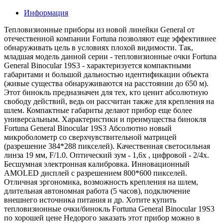
Информация
Тепловизионные приборы из новой линейки General от
отечественной компании Fortuna позволяют еще эффективнее
обнаруживать цель в условиях плохой видимости. Так,
младшая модель данной серии - тепловизионные очки Fortuna
General Binocular 19S3 - характеризуется компактными
габаритами и большой дальностью идентификации объекта
(живые существа обнаруживаются на расстоянии до 650 м).
Этот бинокль предназначен для тех, кто ценит абсолютную
свободу действий, ведь он рассчитан также для крепления на
шлем. Компактные габариты делают прибор еще более
универсальным. Характеристики и преимущества бинокля
Fortuna General Binocular 19S3 Абсолютно новый
микроболометр со сверхчувствительной матрицей
(разрешение 384*288 пикселей). Качественная светосильная
линза 19 мм, F/1.0. Оптический зум - 1,6х , цифровой - 2/4х.
Бесшумная электронная калибровка. Инновационный
AMOLED дисплей с разрешением 800*600 пикселей.
Отличная эргономика, возможность крепления на шлем,
длительная автономная работа (5 часов), подключение
внешнего источника питания и др. Хотите купить
тепловизионные очки/бинокль Fortuna General Binocular 19S3
по хорошей цене Недорого заказать этот прибор можно в