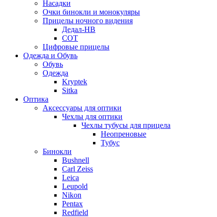
Насадки
Очки бинокли и монокуляры
Прицелы ночного видения
Дедал-НВ
СОТ
Цифровые прицелы
Одежда и Обувь
Обувь
Одежда
Kryptek
Sitka
Оптика
Аксессуары для оптики
Чехлы для оптики
Чехлы тубусы для прицела
Неопреновые
Тубус
Бинокли
Bushnell
Carl Zeiss
Leica
Leupold
Nikon
Pentax
Redfield