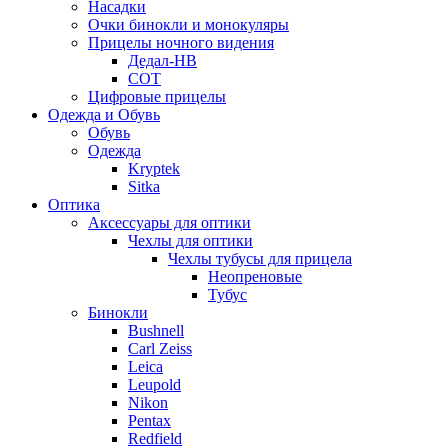
Насадки
Очки бинокли и монокуляры
Прицелы ночного видения
Дедал-НВ
СОТ
Цифровые прицелы
Одежда и Обувь
Обувь
Одежда
Kryptek
Sitka
Оптика
Аксессуары для оптики
Чехлы для оптики
Чехлы тубусы для прицела
Неопреновые
Тубус
Бинокли
Bushnell
Carl Zeiss
Leica
Leupold
Nikon
Pentax
Redfield