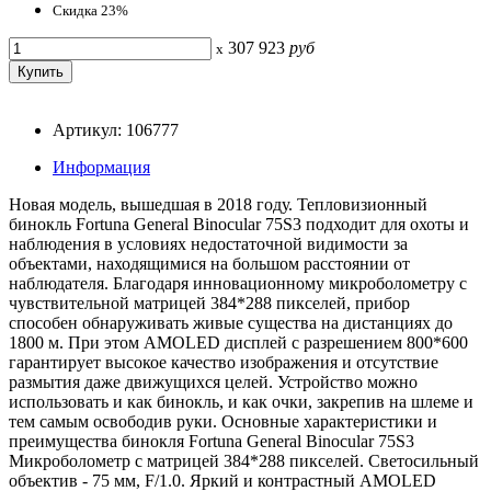
Скидка 23%
307 923
руб
x
Артикул: 106777
Информация
Новая модель, вышедшая в 2018 году. Тепловизионный
бинокль Fortuna General Binocular 75S3 подходит для охоты и
наблюдения в условиях недостаточной видимости за
объектами, находящимися на большом расстоянии от
наблюдателя. Благодаря инновационному микроболометру с
чувствительной матрицей 384*288 пикселей, прибор
способен обнаруживать живые существа на дистанциях до
1800 м. При этом AMOLED дисплей с разрешением 800*600
гарантирует высокое качество изображения и отсутствие
размытия даже движущихся целей. Устройство можно
использовать и как бинокль, и как очки, закрепив на шлеме и
тем самым освободив руки. Основные характеристики и
преимущества бинокля Fortuna General Binocular 75S3
Микроболометр с матрицей 384*288 пикселей. Светосильный
объектив - 75 мм, F/1.0. Яркий и контрастный AMOLED