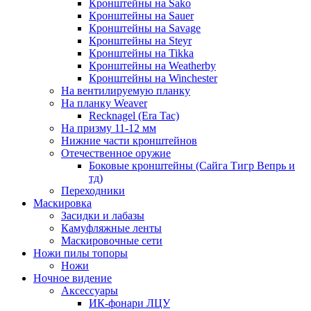
Кронштейны на Sako
Кронштейны на Sauer
Кронштейны на Savage
Кронштейны на Steyr
Кронштейны на Tikka
Кронштейны на Weatherby
Кронштейны на Winchester
На вентилируемую планку
На планку Weaver
Recknagel (Era Tac)
На призму 11-12 мм
Нижние части кронштейнов
Отечественное оружие
Боковые кронштейны (Сайга Тигр Вепрь и
тд)
Переходники
Маскировка
Засидки и лабазы
Камуфляжные ленты
Маскировочные сети
Ножи пилы топоры
Ножи
Ночное видение
Аксессуары
ИК-фонари ЛЦУ