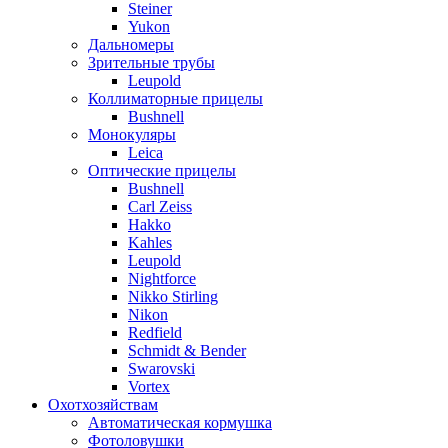
Steiner
Yukon
Дальномеры
Зрительные трубы
Leupold
Коллиматорные прицелы
Bushnell
Монокуляры
Leica
Оптические прицелы
Bushnell
Carl Zeiss
Hakko
Kahles
Leupold
Nightforce
Nikko Stirling
Nikon
Redfield
Schmidt & Bender
Swarovski
Vortex
Охотхозяйствам
Автоматическая кормушка
Фотоловушки