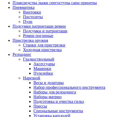
Плавсредства лыжи снегоступы сани прицепы
Пневматика
Винтовки
Пистолеты
Пули
Подсумки патронташи ремни
Подсумки и патронташи
Ремни погонные
Пристрелка оружия
Станки для пристрелки
Холодная пристрелка
Релоадинг
Гладкоствольный
Аксессуары
Машинки
Пулелейки
Нарезной
Весы и дозаторы
Набор профессионального инструмента
Наборы для релоадинга
Наборы матриц
Подготовка и очистка гильз
Прессы
Специальные инструменты
Установка капсюлей