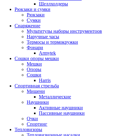
Шеллхолдеры
Рюкзаки и сумки
Рюкзаки
Сумки
Снаряжение
Мультитулы наборы инструментоов
Наручные часы
Термосы и термокружки
Фонари
Armytek
Сошки опоры мешки
Мешки
Опоры
Сошки
Harris
Спортивная стрельба
Мишени
Металлические
Наушники
Активные наушники
Пассивные наушники
Очки
Спортинг
Тепловизоры
Тепловизионные насадки