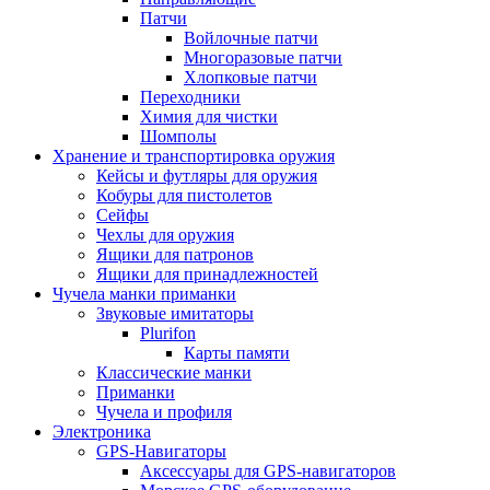
Патчи
Войлочные патчи
Многоразовые патчи
Хлопковые патчи
Переходники
Химия для чистки
Шомполы
Хранение и транспортировка оружия
Кейсы и футляры для оружия
Кобуры для пистолетов
Сейфы
Чехлы для оружия
Ящики для патронов
Ящики для принадлежностей
Чучела манки приманки
Звуковые имитаторы
Plurifon
Карты памяти
Классические манки
Приманки
Чучела и профиля
Электроника
GPS-Навигаторы
Аксессуары для GPS-навигаторов