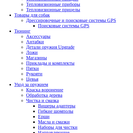
Тепловизионные приборы
Тепловизионные прицелы
Товары для собак
Дрессировочные и поисковые системы GPS
Поисковые системы GPS
Тюнинг
Аксессуары
Антабки
Детали оружия Upgrade
Ложи
Магазины
Приклады и комплекты
Пятки
Рукояти
Цевья
Уход за оружием
Краска воронение
Обработка дерева
Чистка и смазка
Вишеры адаптеры
Гибкие шомполы
Ерши
Масла и смазки
Наборы для чистки
Направляющие