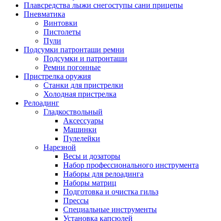
Плавсредства лыжи снегоступы сани прицепы
Пневматика
Винтовки
Пистолеты
Пули
Подсумки патронташи ремни
Подсумки и патронташи
Ремни погонные
Пристрелка оружия
Станки для пристрелки
Холодная пристрелка
Релоадинг
Гладкоствольный
Аксессуары
Машинки
Пулелейки
Нарезной
Весы и дозаторы
Набор профессионального инструмента
Наборы для релоадинга
Наборы матриц
Подготовка и очистка гильз
Прессы
Специальные инструменты
Установка капсюлей