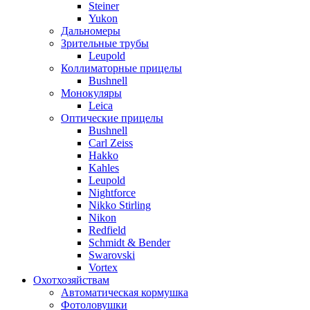
Steiner
Yukon
Дальномеры
Зрительные трубы
Leupold
Коллиматорные прицелы
Bushnell
Монокуляры
Leica
Оптические прицелы
Bushnell
Carl Zeiss
Hakko
Kahles
Leupold
Nightforce
Nikko Stirling
Nikon
Redfield
Schmidt & Bender
Swarovski
Vortex
Охотхозяйствам
Автоматическая кормушка
Фотоловушки