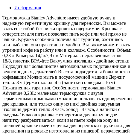
Информация
Термокружка Stanley Adventure имеет удобную ручку и
надежную герметичную крышку для переноски. Вы можете
взять ее с собой без риска пролить содержимое. Крышка с
отверстием для питья позволяет пить кофе или чай прямо из
чашки. Кружка особенно полезна для туристов, охотников
или рыбаков, она практична и удобна. Вы также можете взять
утренний кофе на работу или в колледж. Особенности: Объем:
0,23 л Размеры: 14,5х7,9 см Материал: нержавеющая сталь
18/8, пластик BPA-free Вакуумная изоляция - двойные стенки
Подходит для большинства автомобильных подстаканников и
велосипедных держателей Высота подходит для большинства
кофемашин Можно мыть в посудомоечной машине Держит
тепло: 3 ч Держит холод: 4 ч (напитки со людом - 16 ч)
Пожизненная гарантия. Особенности термочашки Stanley
Adventure 0,23L: маленькая термокружка с двумя
герметичными крышками (можно использовать одновременно
две крышки, или только одну из них) двойная вакуумная
изоляция держит тепло 3 часа, холод - 4 часа, а напитки с
льодом- 16 часов крышка с отверстием для питья не дает
напитку разбрызгиваться, если вы пьете кофе на ходу на
внешней крышке имеется ручка для переноски в руке или для
крепления на рюкзаке изготовлена из пищевой нержавеющей