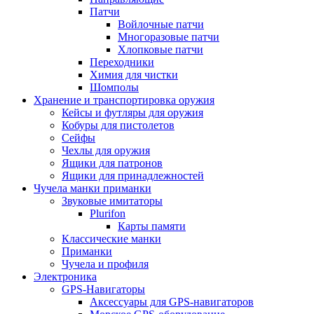
Патчи
Войлочные патчи
Многоразовые патчи
Хлопковые патчи
Переходники
Химия для чистки
Шомполы
Хранение и транспортировка оружия
Кейсы и футляры для оружия
Кобуры для пистолетов
Сейфы
Чехлы для оружия
Ящики для патронов
Ящики для принадлежностей
Чучела манки приманки
Звуковые имитаторы
Plurifon
Карты памяти
Классические манки
Приманки
Чучела и профиля
Электроника
GPS-Навигаторы
Аксессуары для GPS-навигаторов