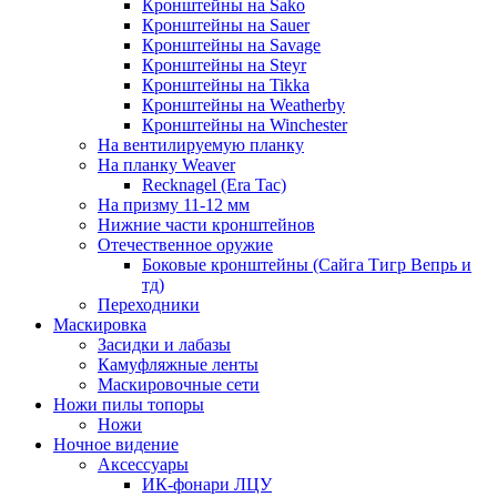
Кронштейны на Sako
Кронштейны на Sauer
Кронштейны на Savage
Кронштейны на Steyr
Кронштейны на Tikka
Кронштейны на Weatherby
Кронштейны на Winchester
На вентилируемую планку
На планку Weaver
Recknagel (Era Tac)
На призму 11-12 мм
Нижние части кронштейнов
Отечественное оружие
Боковые кронштейны (Сайга Тигр Вепрь и
тд)
Переходники
Маскировка
Засидки и лабазы
Камуфляжные ленты
Маскировочные сети
Ножи пилы топоры
Ножи
Ночное видение
Аксессуары
ИК-фонари ЛЦУ