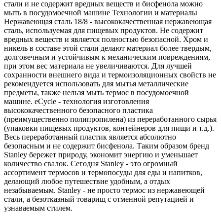
стали и не содержит вредных веществ и бисфенола можно
мыть в посудомоечной машине Технологии и материалы
Нержавеющая сталь 18/8 - высококачественная нержавеющая
сталь, используемая для пищевых продуктов. Не содержит
вредных веществ и является полностью безопасной. Хром и
никель в составе этой стали делают материал более твердым,
долговечным и устойчивым к механическим повреждениям,
при этом вес материала не увеличиваются. Для лучшей
сохранности внешнего вида и термоизоляционных свойств не
рекомендуется использовать для мытья металлические
предметы, также нельзя мыть термос в посудомоечной
машине. eCycle - технология изготовления
высококачественного безопасного пластика
(преимущественно полипропилена) из переработанного сырья
(упаковки пищевых продуктов, контейнеров для пищи и т.д.).
Весь переработанный пластик является абсолютно
безопасным и не содержит бисфенола. Таким образом бренд
Stanley бережет природу, экономит энергию и уменьшает
количество свалок. Сегодня Stanley - это огромный
ассортимент термосов и термопосуды для еды и напитков,
делающий любое путешествие удобным, а отдых
незабываемым. Stanley - не просто термос из нержавеющей
стали, а безотказный товарищ с отменной репутацией и
узнаваемым стилем.