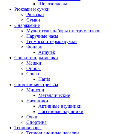
Шеллхолдеры
Рюкзаки и сумки
Рюкзаки
Сумки
Снаряжение
Мультитулы наборы инструментоов
Наручные часы
Термосы и термокружки
Фонари
Armytek
Сошки опоры мешки
Мешки
Опоры
Сошки
Harris
Спортивная стрельба
Мишени
Металлические
Наушники
Активные наушники
Пассивные наушники
Очки
Спортинг
Тепловизоры
Тепловизионные насадки