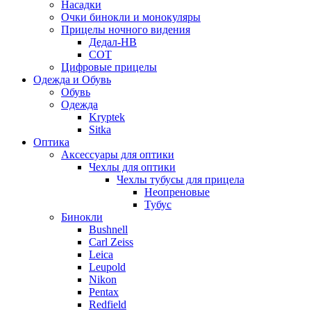
Насадки
Очки бинокли и монокуляры
Прицелы ночного видения
Дедал-НВ
СОТ
Цифровые прицелы
Одежда и Обувь
Обувь
Одежда
Kryptek
Sitka
Оптика
Аксессуары для оптики
Чехлы для оптики
Чехлы тубусы для прицела
Неопреновые
Тубус
Бинокли
Bushnell
Carl Zeiss
Leica
Leupold
Nikon
Pentax
Redfield