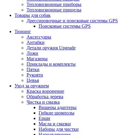
Тепловизионные приборы
Тепловизионные прицелы
Товары для собак
Дрессировочные и поисковые системы GPS
Поисковые системы GPS
Тюнинг
Аксессуары
Антабки
Детали оружия Upgrade
Ложи
Магазины
Приклады и комплекты
Пятки
Рукояти
Цевья
Уход за оружием
Краска воронение
Обработка дерева
Чистка и смазка
Вишеры адаптеры
Гибкие шомполы
Ерши
Масла и смазки
Наборы для чистки
Направляющие