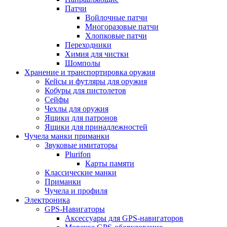
Патчи
Войлочные патчи
Многоразовые патчи
Хлопковые патчи
Переходники
Химия для чистки
Шомполы
Хранение и транспортировка оружия
Кейсы и футляры для оружия
Кобуры для пистолетов
Сейфы
Чехлы для оружия
Ящики для патронов
Ящики для принадлежностей
Чучела манки приманки
Звуковые имитаторы
Plurifon
Карты памяти
Классические манки
Приманки
Чучела и профиля
Электроника
GPS-Навигаторы
Аксессуары для GPS-навигаторов