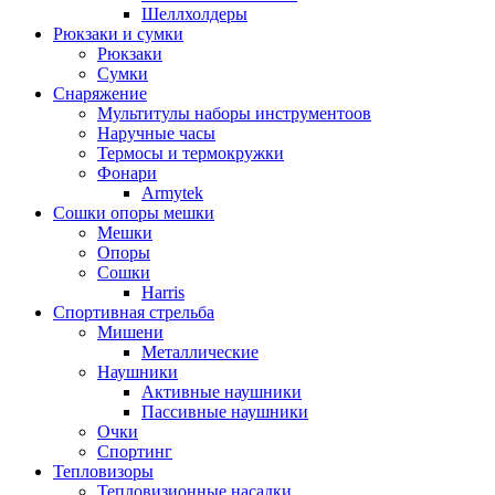
Шеллхолдеры
Рюкзаки и сумки
Рюкзаки
Сумки
Снаряжение
Мультитулы наборы инструментоов
Наручные часы
Термосы и термокружки
Фонари
Armytek
Сошки опоры мешки
Мешки
Опоры
Сошки
Harris
Спортивная стрельба
Мишени
Металлические
Наушники
Активные наушники
Пассивные наушники
Очки
Спортинг
Тепловизоры
Тепловизионные насадки