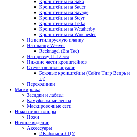
Кронштейны на Sako
Кронштейны на Sauer
Кронштейны на Savage
Кронштейны на Steyr
Кронштейны на Tikka
Кронштейны на Weatherby
Кронштейны на Winchester
На вентилируемую планку
На планку Weaver
Recknagel (Era Tac)
На призму 11-12 мм
Нижние части кронштейнов
Отечественное оружие
Боковые кронштейны (Сайга Тигр Вепрь и
тд)
Переходники
Маскировка
Засидки и лабазы
Камуфляжные ленты
Маскировочные сети
Ножи пилы топоры
Ножи
Ночное видение
Аксессуары
ИК-фонари ЛЦУ