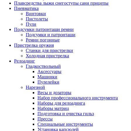
Плавсредства лыжи снегоступы сани прицепы
Пневматика
Винтовки
Пистолеты
Пули
Подсумки патронташи ремни
Подсумки и патронташи
Ремни погонные
Пристрелка оружия
Станки для пристрелки
Холодная пристрелка
Релоадинг
Гладкоствольный
Аксессуары
Машинки
Пулелейки
Нарезной
Весы и дозаторы
Набор профессионального инструмента
Наборы для релоадинга
Наборы матриц
Подготовка и очистка гильз
Прессы
Специальные инструменты
Установка капсюлей