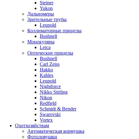
Steiner
Yukon
Дальномеры
Зрительные трубы
Leupold
Коллиматорные прицелы
Bushnell
Монокуляры
Leica
Оптические прицелы
Bushnell
Carl Zeiss
Hakko
Kahles
Leupold
Nightforce
Nikko Stirling
Nikon
Redfield
Schmidt & Bender
Swarovski
Vortex
Охотхозяйствам
Автоматическая кормушка
Фотоловушки