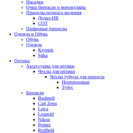
Насадки
Очки бинокли и монокуляры
Прицелы ночного видения
Дедал-НВ
СОТ
Цифровые прицелы
Одежда и Обувь
Обувь
Одежда
Kryptek
Sitka
Оптика
Аксессуары для оптики
Чехлы для оптики
Чехлы тубусы для прицела
Неопреновые
Тубус
Бинокли
Bushnell
Carl Zeiss
Leica
Leupold
Nikon
Pentax
Redfield