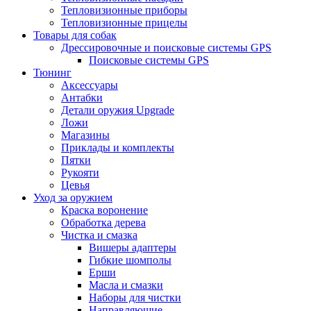
Тепловизионные приборы
Тепловизионные прицелы
Товары для собак
Дрессировочные и поисковые системы GPS
Поисковые системы GPS
Тюнинг
Аксессуары
Антабки
Детали оружия Upgrade
Ложи
Магазины
Приклады и комплекты
Пятки
Рукояти
Цевья
Уход за оружием
Краска воронение
Обработка дерева
Чистка и смазка
Вишеры адаптеры
Гибкие шомполы
Ерши
Масла и смазки
Наборы для чистки
Направляющие