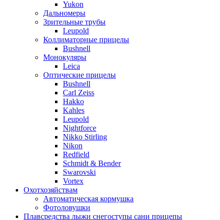
Yukon
Дальномеры
Зрительные трубы
Leupold
Коллиматорные прицелы
Bushnell
Монокуляры
Leica
Оптические прицелы
Bushnell
Carl Zeiss
Hakko
Kahles
Leupold
Nightforce
Nikko Stirling
Nikon
Redfield
Schmidt & Bender
Swarovski
Vortex
Охотхозяйствам
Автоматическая кормушка
Фотоловушки
Плавсредства лыжи снегоступы сани прицепы