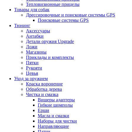
Тепловизионные прицелы
Товары для собак
Дрессировочные и поисковые системы GPS
Поисковые системы GPS
Тюнинг
Аксессуары
Антабки
Детали оружия Upgrade
Ложи
Магазины
Приклады и комплекты
Пятки
Рукояти
Цевья
Уход за оружием
Краска воронение
Обработка дерева
Чистка и смазка
Вишеры адаптеры
Гибкие шомполы
Ерши
Масла и смазки
Наборы для чистки
Направляющие
Патчи