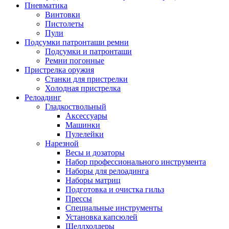
Пневматика
Винтовки
Пистолеты
Пули
Подсумки патронташи ремни
Подсумки и патронташи
Ремни погонные
Пристрелка оружия
Станки для пристрелки
Холодная пристрелка
Релоадинг
Гладкоствольный
Аксессуары
Машинки
Пулелейки
Нарезной
Весы и дозаторы
Набор профессионального инструмента
Наборы для релоадинга
Наборы матриц
Подготовка и очистка гильз
Прессы
Специальные инструменты
Установка капсюлей
Шеллхолдеры