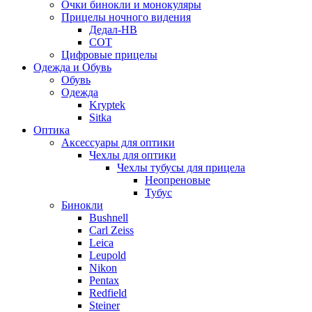
Очки бинокли и монокуляры
Прицелы ночного видения
Дедал-НВ
СОТ
Цифровые прицелы
Одежда и Обувь
Обувь
Одежда
Kryptek
Sitka
Оптика
Аксессуары для оптики
Чехлы для оптики
Чехлы тубусы для прицела
Неопреновые
Тубус
Бинокли
Bushnell
Carl Zeiss
Leica
Leupold
Nikon
Pentax
Redfield
Steiner