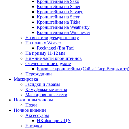
Кронштейны на Sako
Кронштейны на Sauer
Кронштейны на Savage
Кронштейны на Steyr
Кронштейны на Tikka
Кронштейны на Weatherby
Кронштейны на Winchester
На вентилируемую планку
На планку Weaver
Recknagel (Era Tac)
На призму 11-12 мм
Нижние части кронштейнов
Отечественное оружие
Боковые кронштейны (Сайга Тигр Вепрь и тд
Переходники
Маскировка
Засидки и лабазы
Камуфляжные ленты
Маскировочные сети
Ножи пилы топоры
Ножи
Ночное видение
Аксессуары
ИК-фонари ЛЦУ
Насадки