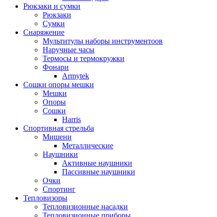
Рюкзаки и сумки
Рюкзаки
Сумки
Снаряжение
Мультитулы наборы инструментоов
Наручные часы
Термосы и термокружки
Фонари
Armytek
Сошки опоры мешки
Мешки
Опоры
Сошки
Harris
Спортивная стрельба
Мишени
Металлические
Наушники
Активные наушники
Пассивные наушники
Очки
Спортинг
Тепловизоры
Тепловизионные насадки
Тепловизионные приборы