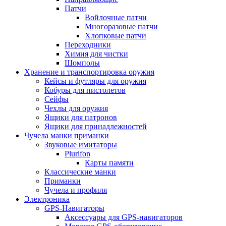
Патчи
Войлочные патчи
Многоразовые патчи
Хлопковые патчи
Переходники
Химия для чистки
Шомполы
Хранение и транспортировка оружия
Кейсы и футляры для оружия
Кобуры для пистолетов
Сейфы
Чехлы для оружия
Ящики для патронов
Ящики для принадлежностей
Чучела манки приманки
Звуковые имитаторы
Plurifon
Карты памяти
Классические манки
Приманки
Чучела и профиля
Электроника
GPS-Навигаторы
Аксессуары для GPS-навигаторов