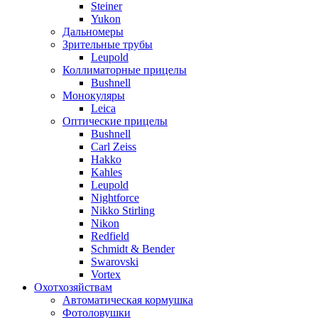
Steiner
Yukon
Дальномеры
Зрительные трубы
Leupold
Коллиматорные прицелы
Bushnell
Монокуляры
Leica
Оптические прицелы
Bushnell
Carl Zeiss
Hakko
Kahles
Leupold
Nightforce
Nikko Stirling
Nikon
Redfield
Schmidt & Bender
Swarovski
Vortex
Охотхозяйствам
Автоматическая кормушка
Фотоловушки