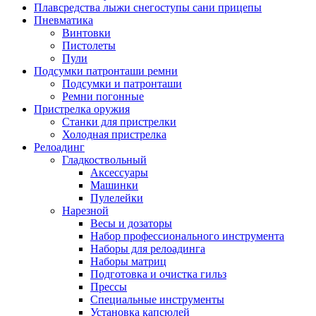
Плавсредства лыжи снегоступы сани прицепы
Пневматика
Винтовки
Пистолеты
Пули
Подсумки патронташи ремни
Подсумки и патронташи
Ремни погонные
Пристрелка оружия
Станки для пристрелки
Холодная пристрелка
Релоадинг
Гладкоствольный
Аксессуары
Машинки
Пулелейки
Нарезной
Весы и дозаторы
Набор профессионального инструмента
Наборы для релоадинга
Наборы матриц
Подготовка и очистка гильз
Прессы
Специальные инструменты
Установка капсюлей