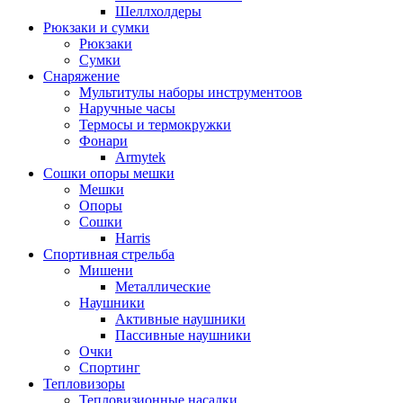
Шеллхолдеры
Рюкзаки и сумки
Рюкзаки
Сумки
Снаряжение
Мультитулы наборы инструментоов
Наручные часы
Термосы и термокружки
Фонари
Armytek
Сошки опоры мешки
Мешки
Опоры
Сошки
Harris
Спортивная стрельба
Мишени
Металлические
Наушники
Активные наушники
Пассивные наушники
Очки
Спортинг
Тепловизоры
Тепловизионные насадки