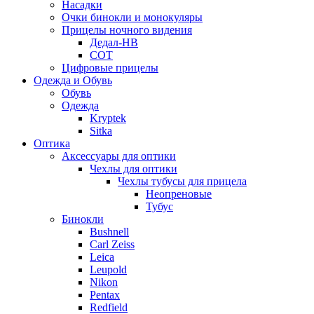
Насадки
Очки бинокли и монокуляры
Прицелы ночного видения
Дедал-НВ
СОТ
Цифровые прицелы
Одежда и Обувь
Обувь
Одежда
Kryptek
Sitka
Оптика
Аксессуары для оптики
Чехлы для оптики
Чехлы тубусы для прицела
Неопреновые
Тубус
Бинокли
Bushnell
Carl Zeiss
Leica
Leupold
Nikon
Pentax
Redfield