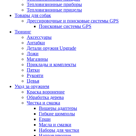
Тепловизионные приборы
Тепловизионные прицелы
Товары для собак
Дрессировочные и поисковые системы GPS
Поисковые системы GPS
Тюнинг
Аксессуары
Антабки
Детали оружия Upgrade
Ложи
Магазины
Приклады и комплекты
Пятки
Рукояти
Цевья
Уход за оружием
Краска воронение
Обработка дерева
Чистка и смазка
Вишеры адаптеры
Гибкие шомполы
Ерши
Масла и смазки
Наборы для чистки
Направляющие