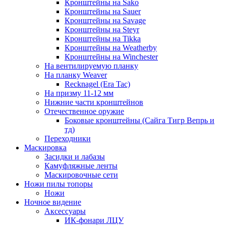
Кронштейны на Sako
Кронштейны на Sauer
Кронштейны на Savage
Кронштейны на Steyr
Кронштейны на Tikka
Кронштейны на Weatherby
Кронштейны на Winchester
На вентилируемую планку
На планку Weaver
Recknagel (Era Tac)
На призму 11-12 мм
Нижние части кронштейнов
Отечественное оружие
Боковые кронштейны (Сайга Тигр Вепрь и
тд)
Переходники
Маскировка
Засидки и лабазы
Камуфляжные ленты
Маскировочные сети
Ножи пилы топоры
Ножи
Ночное видение
Аксессуары
ИК-фонари ЛЦУ