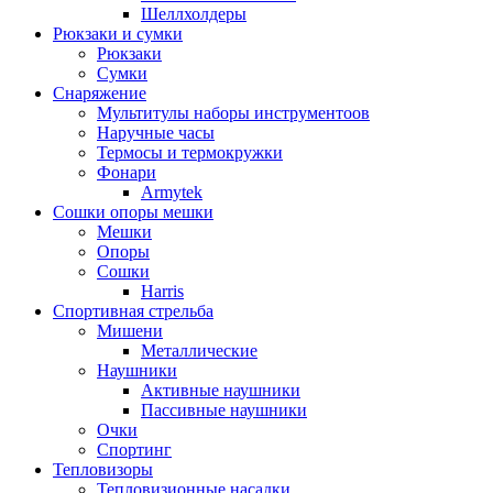
Шеллхолдеры
Рюкзаки и сумки
Рюкзаки
Сумки
Снаряжение
Мультитулы наборы инструментоов
Наручные часы
Термосы и термокружки
Фонари
Armytek
Сошки опоры мешки
Мешки
Опоры
Сошки
Harris
Спортивная стрельба
Мишени
Металлические
Наушники
Активные наушники
Пассивные наушники
Очки
Спортинг
Тепловизоры
Тепловизионные насадки