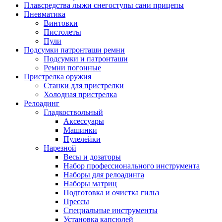
Плавсредства лыжи снегоступы сани прицепы
Пневматика
Винтовки
Пистолеты
Пули
Подсумки патронташи ремни
Подсумки и патронташи
Ремни погонные
Пристрелка оружия
Станки для пристрелки
Холодная пристрелка
Релоадинг
Гладкоствольный
Аксессуары
Машинки
Пулелейки
Нарезной
Весы и дозаторы
Набор профессионального инструмента
Наборы для релоадинга
Наборы матриц
Подготовка и очистка гильз
Прессы
Специальные инструменты
Установка капсюлей