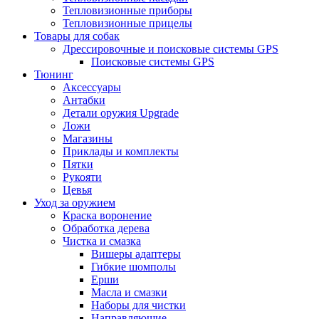
Тепловизионные приборы
Тепловизионные прицелы
Товары для собак
Дрессировочные и поисковые системы GPS
Поисковые системы GPS
Тюнинг
Аксессуары
Антабки
Детали оружия Upgrade
Ложи
Магазины
Приклады и комплекты
Пятки
Рукояти
Цевья
Уход за оружием
Краска воронение
Обработка дерева
Чистка и смазка
Вишеры адаптеры
Гибкие шомполы
Ерши
Масла и смазки
Наборы для чистки
Направляющие