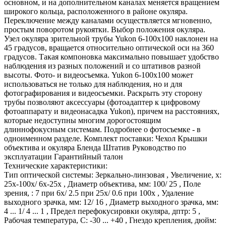
основном, и на дополнительном каналах меняется вращением
широкого кольца, расположенного в районе окуляра.
Переключение между каналами осуществляется мгновенно,
простым поворотом рукоятки. Выбор положения окуляра.
Узел окуляра зрительной трубы Yukon 6-100x100 наклонен на
45 градусов, вращается относительно оптической оси на 360
градусов. Такая компоновка максимально повышает удобство
наблюдения из разных положений и со штативов разной
высоты. Фото- и видеосъемка. Yukon 6-100x100 может
использоваться не только для наблюдения, но и для
фотографирования и видеосъемки. Раскрыть эту сторону
трубы позволяют аксессуары (фотоадаптер к цифровому
фотоаппарату и видеонасадка Yukon), причем на расстояниях,
которые недоступны многим дорогостоящим
длиннофокусным системам. Подробнее о фотосъемке - в
одноименном разделе. Комплект поставки: Чехол Крышки
объектива и окуляра Бленда Штатив Руководство по
эксплуатации Гарантийный талон
Технические характеристики:
Тип оптической системы: Зеркально-линзовая , Увеличение, х:
25x-100x/ 6x-25x , Диаметр объектива, мм: 100/ 25 , Поле
зрения, : 7 при 6x/ 2.5 при 25x/ 0.6 при 100x , Удаление
выходного зрачка, мм: 12/ 16 , Диаметр выходного зрачка, мм:
4 ... 1/ 4 ... 1 , Предел перефокусировки окуляра, дптр: 5 ,
Рабочая температура, C: -30 ... +40 , Гнездо крепления, дюйм: