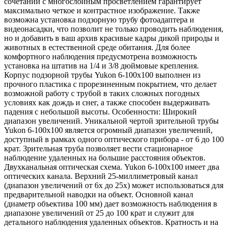
сочетании с многослойным просветлением гарантирует
максимально четкое и контрастное изображение. Также
возможна установка подзорную трубу фотоадаптера и
видеонасадки, что позволит не только проводить наблюдения,
но и добавить в ваш архив красивые кадры дикой природы и
животных в естественной среде обитания. Для более
комфортного наблюдения предусмотрена возможность
установка на штатив на 1/4 и 3/8 дюймовые крепления.
Корпус подзорной трубы Yukon 6-100x100 выполнен из
прочного пластика с прорезиненным покрытием, что делает
возможной работу с трубой в таких сложных погодных
условиях как дождь и снег, а также способен выдерживать
падения с небольшой высоты. Особенности: Широкий
диапазон увеличений. Уникальной чертой зрительной трубы
Yukon 6-100x100 является огромный диапазон увеличений,
доступный в рамках одного оптического прибора - от 6 до 100
крат. Зрительная труба позволяет вести стационарное
наблюдение удаленных на большие расстояния объектов.
Двухканальная оптическая схема. Yukon 6-100х100 имеет два
оптических канала. Верхний 25-миллиметровый канал
(диапазон увеличений от 6х до 25х) может использоваться для
предварительной наводки на объект. Основной канал
(диаметр объектива 100 мм) дает возможность наблюдения в
диапазоне увеличений от 25 до 100 крат и служит для
детального наблюдения удаленных объектов. Кратность и на