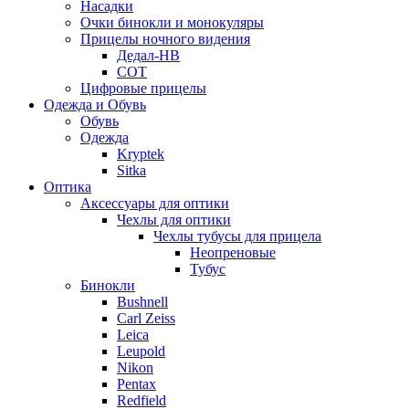
Насадки
Очки бинокли и монокуляры
Прицелы ночного видения
Дедал-НВ
СОТ
Цифровые прицелы
Одежда и Обувь
Обувь
Одежда
Kryptek
Sitka
Оптика
Аксессуары для оптики
Чехлы для оптики
Чехлы тубусы для прицела
Неопреновые
Тубус
Бинокли
Bushnell
Carl Zeiss
Leica
Leupold
Nikon
Pentax
Redfield