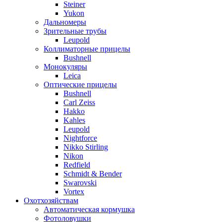
Steiner
Yukon
Дальномеры
Зрительные трубы
Leupold
Коллиматорные прицелы
Bushnell
Монокуляры
Leica
Оптические прицелы
Bushnell
Carl Zeiss
Hakko
Kahles
Leupold
Nightforce
Nikko Stirling
Nikon
Redfield
Schmidt & Bender
Swarovski
Vortex
Охотхозяйствам
Автоматическая кормушка
Фотоловушки