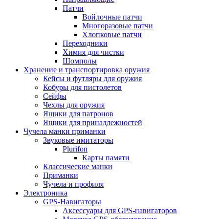
Патчи
Войлочные патчи
Многоразовые патчи
Хлопковые патчи
Переходники
Химия для чистки
Шомполы
Хранение и транспортировка оружия
Кейсы и футляры для оружия
Кобуры для пистолетов
Сейфы
Чехлы для оружия
Ящики для патронов
Ящики для принадлежностей
Чучела манки приманки
Звуковые имитаторы
Plurifon
Карты памяти
Классические манки
Приманки
Чучела и профиля
Электроника
GPS-Навигаторы
Аксессуары для GPS-навигаторов