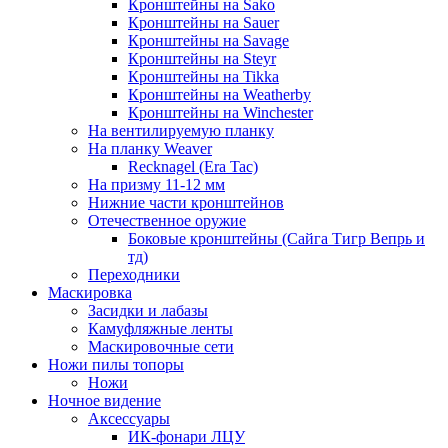
Кронштейны на Sako
Кронштейны на Sauer
Кронштейны на Savage
Кронштейны на Steyr
Кронштейны на Tikka
Кронштейны на Weatherby
Кронштейны на Winchester
На вентилируемую планку
На планку Weaver
Recknagel (Era Tac)
На призму 11-12 мм
Нижние части кронштейнов
Отечественное оружие
Боковые кронштейны (Сайга Тигр Вепрь и
тд)
Переходники
Маскировка
Засидки и лабазы
Камуфляжные ленты
Маскировочные сети
Ножи пилы топоры
Ножи
Ночное видение
Аксессуары
ИК-фонари ЛЦУ