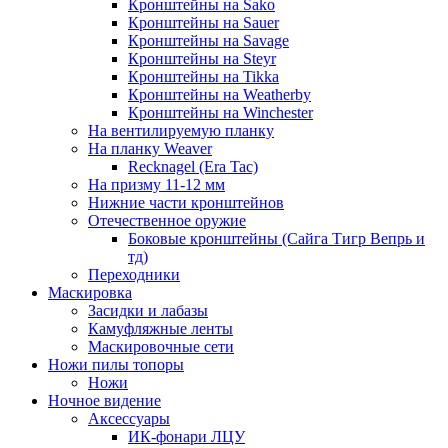
Кронштейны на Sako
Кронштейны на Sauer
Кронштейны на Savage
Кронштейны на Steyr
Кронштейны на Tikka
Кронштейны на Weatherby
Кронштейны на Winchester
На вентилируемую планку
На планку Weaver
Recknagel (Era Tac)
На призму 11-12 мм
Нижние части кронштейнов
Отечественное оружие
Боковые кронштейны (Сайга Тигр Вепрь и
тд)
Переходники
Маскировка
Засидки и лабазы
Камуфляжные ленты
Маскировочные сети
Ножи пилы топоры
Ножи
Ночное видение
Аксессуары
ИК-фонари ЛЦУ