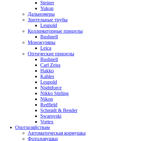
Steiner
Yukon
Дальномеры
Зрительные трубы
Leupold
Коллиматорные прицелы
Bushnell
Монокуляры
Leica
Оптические прицелы
Bushnell
Carl Zeiss
Hakko
Kahles
Leupold
Nightforce
Nikko Stirling
Nikon
Redfield
Schmidt & Bender
Swarovski
Vortex
Охотхозяйствам
Автоматическая кормушка
Фотоловушки