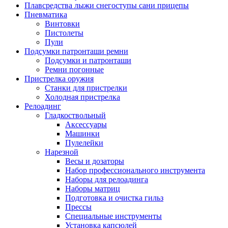
Плавсредства лыжи снегоступы сани прицепы
Пневматика
Винтовки
Пистолеты
Пули
Подсумки патронташи ремни
Подсумки и патронташи
Ремни погонные
Пристрелка оружия
Станки для пристрелки
Холодная пристрелка
Релоадинг
Гладкоствольный
Аксессуары
Машинки
Пулелейки
Нарезной
Весы и дозаторы
Набор профессионального инструмента
Наборы для релоадинга
Наборы матриц
Подготовка и очистка гильз
Прессы
Специальные инструменты
Установка капсюлей