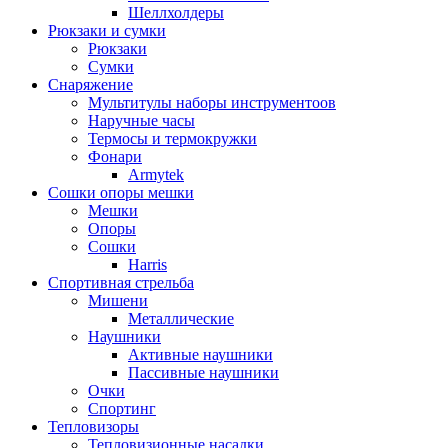
Шеллхолдеры
Рюкзаки и сумки
Рюкзаки
Сумки
Снаряжение
Мультитулы наборы инструментоов
Наручные часы
Термосы и термокружки
Фонари
Armytek
Сошки опоры мешки
Мешки
Опоры
Сошки
Harris
Спортивная стрельба
Мишени
Металлические
Наушники
Активные наушники
Пассивные наушники
Очки
Спортинг
Тепловизоры
Тепловизионные насадки