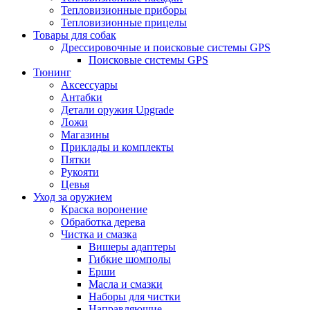
Тепловизионные приборы
Тепловизионные прицелы
Товары для собак
Дрессировочные и поисковые системы GPS
Поисковые системы GPS
Тюнинг
Аксессуары
Антабки
Детали оружия Upgrade
Ложи
Магазины
Приклады и комплекты
Пятки
Рукояти
Цевья
Уход за оружием
Краска воронение
Обработка дерева
Чистка и смазка
Вишеры адаптеры
Гибкие шомполы
Ерши
Масла и смазки
Наборы для чистки
Направляющие