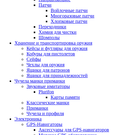
Патчи
Войлочные патчи
Многоразовые патчи
Хлопковые патчи
Переходники
Химия для чистки
Шомполы
Хранение и транспортировка оружия
Кейсы и футляры для оружия
Кобуры для пистолетов
Сейфы
Чехлы для оружия
Ящики для патронов
Ящики для принадлежностей
Чучела манки приманки
Звуковые имитаторы
Plurifon
Карты памяти
Классические манки
Приманки
Чучела и профиля
Электроника
GPS-Навигаторы
Аксессуары для GPS-навигаторов