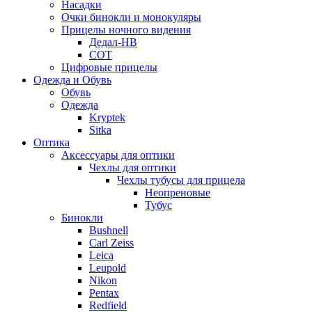
Насадки
Очки бинокли и монокуляры
Прицелы ночного видения
Дедал-НВ
СОТ
Цифровые прицелы
Одежда и Обувь
Обувь
Одежда
Kryptek
Sitka
Оптика
Аксессуары для оптики
Чехлы для оптики
Чехлы тубусы для прицела
Неопреновые
Тубус
Бинокли
Bushnell
Carl Zeiss
Leica
Leupold
Nikon
Pentax
Redfield