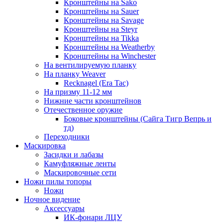
Кронштейны на Sako
Кронштейны на Sauer
Кронштейны на Savage
Кронштейны на Steyr
Кронштейны на Tikka
Кронштейны на Weatherby
Кронштейны на Winchester
На вентилируемую планку
На планку Weaver
Recknagel (Era Tac)
На призму 11-12 мм
Нижние части кронштейнов
Отечественное оружие
Боковые кронштейны (Сайга Тигр Вепрь и
тд)
Переходники
Маскировка
Засидки и лабазы
Камуфляжные ленты
Маскировочные сети
Ножи пилы топоры
Ножи
Ночное видение
Аксессуары
ИК-фонари ЛЦУ