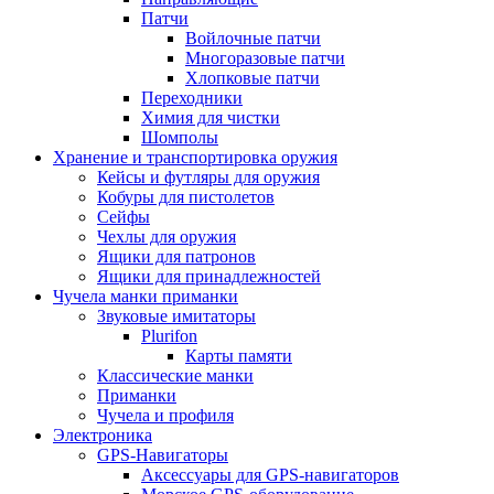
Патчи
Войлочные патчи
Многоразовые патчи
Хлопковые патчи
Переходники
Химия для чистки
Шомполы
Хранение и транспортировка оружия
Кейсы и футляры для оружия
Кобуры для пистолетов
Сейфы
Чехлы для оружия
Ящики для патронов
Ящики для принадлежностей
Чучела манки приманки
Звуковые имитаторы
Plurifon
Карты памяти
Классические манки
Приманки
Чучела и профиля
Электроника
GPS-Навигаторы
Аксессуары для GPS-навигаторов