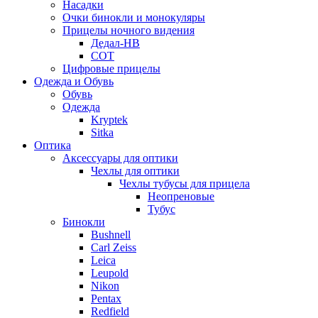
Насадки
Очки бинокли и монокуляры
Прицелы ночного видения
Дедал-НВ
СОТ
Цифровые прицелы
Одежда и Обувь
Обувь
Одежда
Kryptek
Sitka
Оптика
Аксессуары для оптики
Чехлы для оптики
Чехлы тубусы для прицела
Неопреновые
Тубус
Бинокли
Bushnell
Carl Zeiss
Leica
Leupold
Nikon
Pentax
Redfield