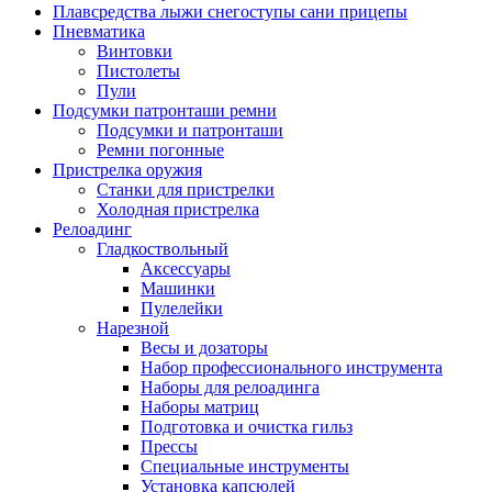
Плавсредства лыжи снегоступы сани прицепы
Пневматика
Винтовки
Пистолеты
Пули
Подсумки патронташи ремни
Подсумки и патронташи
Ремни погонные
Пристрелка оружия
Станки для пристрелки
Холодная пристрелка
Релоадинг
Гладкоствольный
Аксессуары
Машинки
Пулелейки
Нарезной
Весы и дозаторы
Набор профессионального инструмента
Наборы для релоадинга
Наборы матриц
Подготовка и очистка гильз
Прессы
Специальные инструменты
Установка капсюлей