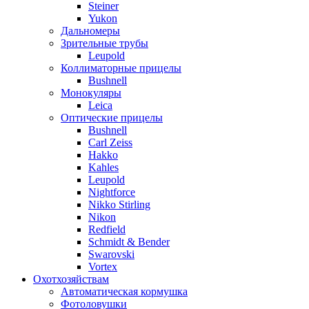
Steiner
Yukon
Дальномеры
Зрительные трубы
Leupold
Коллиматорные прицелы
Bushnell
Монокуляры
Leica
Оптические прицелы
Bushnell
Carl Zeiss
Hakko
Kahles
Leupold
Nightforce
Nikko Stirling
Nikon
Redfield
Schmidt & Bender
Swarovski
Vortex
Охотхозяйствам
Автоматическая кормушка
Фотоловушки