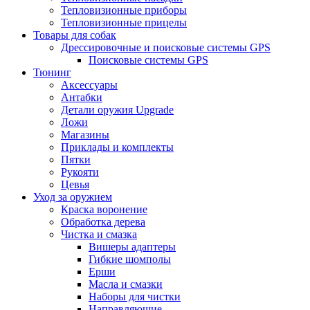
Тепловизионные приборы
Тепловизионные прицелы
Товары для собак
Дрессировочные и поисковые системы GPS
Поисковые системы GPS
Тюнинг
Аксессуары
Антабки
Детали оружия Upgrade
Ложи
Магазины
Приклады и комплекты
Пятки
Рукояти
Цевья
Уход за оружием
Краска воронение
Обработка дерева
Чистка и смазка
Вишеры адаптеры
Гибкие шомполы
Ерши
Масла и смазки
Наборы для чистки
Направляющие