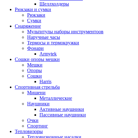
Шеллхолдеры
Рюкзаки и сумки
Рюкзаки
Сумки
Снаряжение
Мультитулы наборы инструментоов
Наручные часы
Термосы и термокружки
Фонари
Armytek
Сошки опоры мешки
Мешки
Опоры
Сошки
Harris
Спортивная стрельба
Мишени
Металлические
Наушники
Активные наушники
Пассивные наушники
Очки
Спортинг
Тепловизоры
Тепловизионные насадки