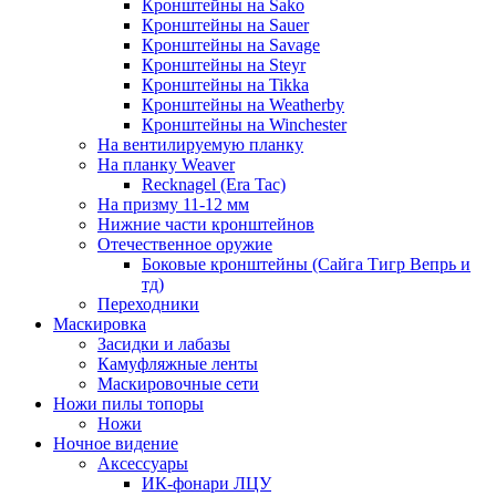
Кронштейны на Sako
Кронштейны на Sauer
Кронштейны на Savage
Кронштейны на Steyr
Кронштейны на Tikka
Кронштейны на Weatherby
Кронштейны на Winchester
На вентилируемую планку
На планку Weaver
Recknagel (Era Tac)
На призму 11-12 мм
Нижние части кронштейнов
Отечественное оружие
Боковые кронштейны (Сайга Тигр Вепрь и
тд)
Переходники
Маскировка
Засидки и лабазы
Камуфляжные ленты
Маскировочные сети
Ножи пилы топоры
Ножи
Ночное видение
Аксессуары
ИК-фонари ЛЦУ