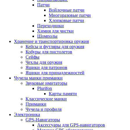
Патчи
Войлочные патчи
Многоразовые патчи
Хлопковые патчи
Переходники
Химия для чистки
Шомполы
Хранение и транспортировка оружия
Кейсы и футляры для оружия
Кобуры для пистолетов
Сейфы
Чехлы для оружия
Ящики для патронов
Ящики для принадлежностей
Чучела манки приманки
Звуковые имитаторы
Plurifon
Карты памяти
Классические манки
Приманки
Чучела и профиля
Электроника
GPS-Навигаторы
Аксессуары для GPS-навигаторов