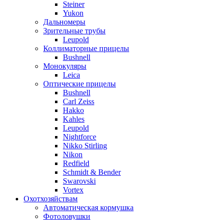
Steiner
Yukon
Дальномеры
Зрительные трубы
Leupold
Коллиматорные прицелы
Bushnell
Монокуляры
Leica
Оптические прицелы
Bushnell
Carl Zeiss
Hakko
Kahles
Leupold
Nightforce
Nikko Stirling
Nikon
Redfield
Schmidt & Bender
Swarovski
Vortex
Охотхозяйствам
Автоматическая кормушка
Фотоловушки