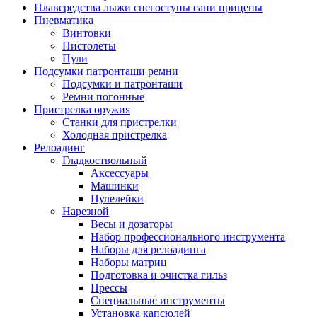
Плавсредства лыжи снегоступы сани прицепы
Пневматика
Винтовки
Пистолеты
Пули
Подсумки патронташи ремни
Подсумки и патронташи
Ремни погонные
Пристрелка оружия
Станки для пристрелки
Холодная пристрелка
Релоадинг
Гладкоствольный
Аксессуары
Машинки
Пулелейки
Нарезной
Весы и дозаторы
Набор профессионального инструмента
Наборы для релоадинга
Наборы матриц
Подготовка и очистка гильз
Прессы
Специальные инструменты
Установка капсюлей