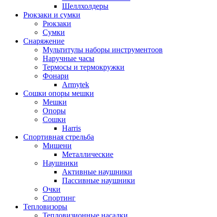
Шеллхолдеры
Рюкзаки и сумки
Рюкзаки
Сумки
Снаряжение
Мультитулы наборы инструментоов
Наручные часы
Термосы и термокружки
Фонари
Armytek
Сошки опоры мешки
Мешки
Опоры
Сошки
Harris
Спортивная стрельба
Мишени
Металлические
Наушники
Активные наушники
Пассивные наушники
Очки
Спортинг
Тепловизоры
Тепловизионные насадки