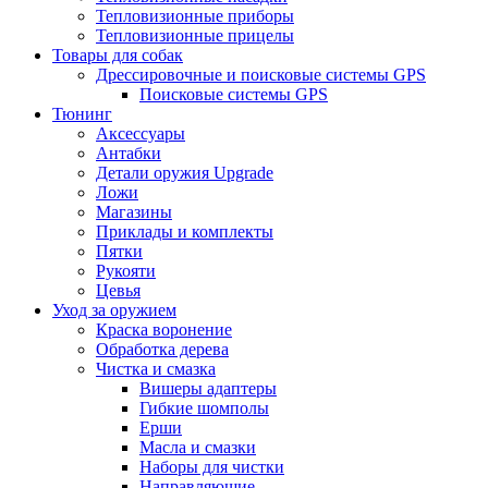
Тепловизионные приборы
Тепловизионные прицелы
Товары для собак
Дрессировочные и поисковые системы GPS
Поисковые системы GPS
Тюнинг
Аксессуары
Антабки
Детали оружия Upgrade
Ложи
Магазины
Приклады и комплекты
Пятки
Рукояти
Цевья
Уход за оружием
Краска воронение
Обработка дерева
Чистка и смазка
Вишеры адаптеры
Гибкие шомполы
Ерши
Масла и смазки
Наборы для чистки
Направляющие