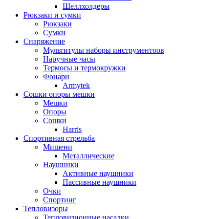
Шеллхолдеры
Рюкзаки и сумки
Рюкзаки
Сумки
Снаряжение
Мультитулы наборы инструментоов
Наручные часы
Термосы и термокружки
Фонари
Armytek
Сошки опоры мешки
Мешки
Опоры
Сошки
Harris
Спортивная стрельба
Мишени
Металлические
Наушники
Активные наушники
Пассивные наушники
Очки
Спортинг
Тепловизоры
Тепловизионные насадки