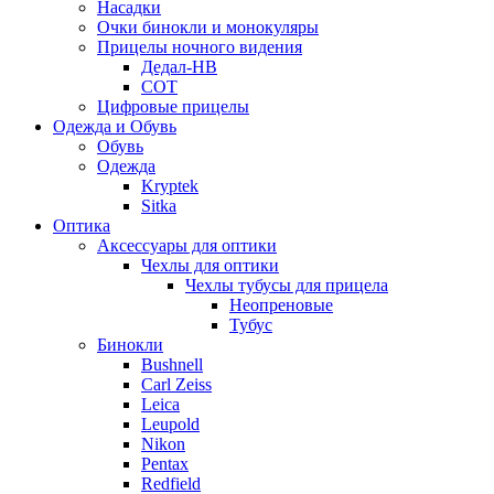
Насадки
Очки бинокли и монокуляры
Прицелы ночного видения
Дедал-НВ
СОТ
Цифровые прицелы
Одежда и Обувь
Обувь
Одежда
Kryptek
Sitka
Оптика
Аксессуары для оптики
Чехлы для оптики
Чехлы тубусы для прицела
Неопреновые
Тубус
Бинокли
Bushnell
Carl Zeiss
Leica
Leupold
Nikon
Pentax
Redfield