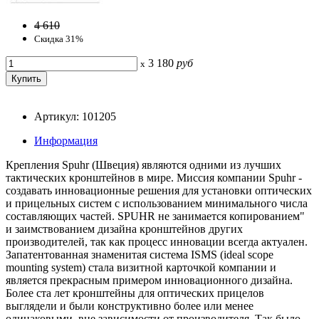
4 610
Скидка 31%
3 180
руб
x
Артикул: 101205
Информация
Крепления Spuhr (Швеция) являются одними из лучших
тактических кронштейнов в мире. Миссия компании Spuhr -
создавать инновационные решения для установки оптических
и прицельных систем с использованием минимального числа
составляющих частей. SPUHR не занимается копированием"
и заимствованием дизайна кронштейнов других
производителей, так как процесс инновации всегда актуален.
Запатентованная знаменитая система ISMS (ideal scope
mounting system) стала визитной карточкой компании и
является прекрасным примером инновационного дизайна.
Более ста лет кронштейны для оптических прицелов
выглядели и были конструктивно более или менее
одинаковыми, вне зависимости от производителя. Так было