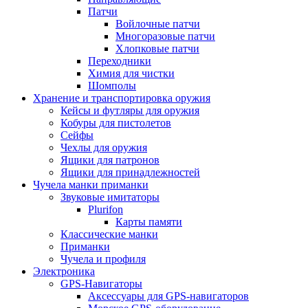
Патчи
Войлочные патчи
Многоразовые патчи
Хлопковые патчи
Переходники
Химия для чистки
Шомполы
Хранение и транспортировка оружия
Кейсы и футляры для оружия
Кобуры для пистолетов
Сейфы
Чехлы для оружия
Ящики для патронов
Ящики для принадлежностей
Чучела манки приманки
Звуковые имитаторы
Plurifon
Карты памяти
Классические манки
Приманки
Чучела и профиля
Электроника
GPS-Навигаторы
Аксессуары для GPS-навигаторов