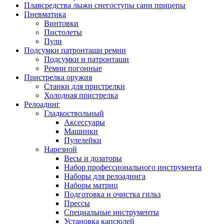
Плавсредства лыжи снегоступы сани прицепы
Пневматика
Винтовки
Пистолеты
Пули
Подсумки патронташи ремни
Подсумки и патронташи
Ремни погонные
Пристрелка оружия
Станки для пристрелки
Холодная пристрелка
Релоадинг
Гладкоствольный
Аксессуары
Машинки
Пулелейки
Нарезной
Весы и дозаторы
Набор профессионального инструмента
Наборы для релоадинга
Наборы матриц
Подготовка и очистка гильз
Прессы
Специальные инструменты
Установка капсюлей