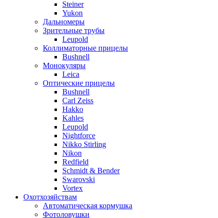
Steiner
Yukon
Дальномеры
Зрительные трубы
Leupold
Коллиматорные прицелы
Bushnell
Монокуляры
Leica
Оптические прицелы
Bushnell
Carl Zeiss
Hakko
Kahles
Leupold
Nightforce
Nikko Stirling
Nikon
Redfield
Schmidt & Bender
Swarovski
Vortex
Охотхозяйствам
Автоматическая кормушка
Фотоловушки