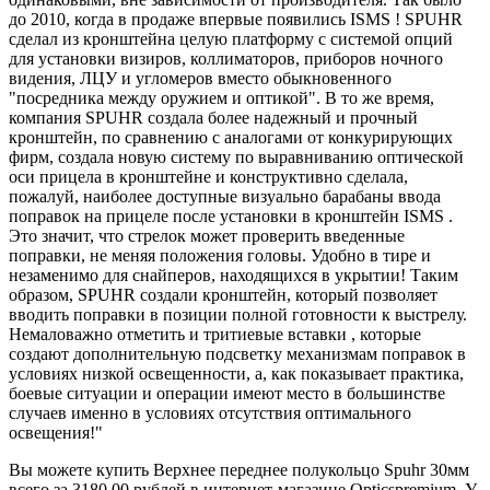
до 2010, когда в продаже впервые появились ISMS ! SPUHR
сделал из кронштейна целую платформу с системой опций
для установки визиров, коллиматоров, приборов ночного
видения, ЛЦУ и угломеров вместо обыкновенного
"посредника между оружием и оптикой". В то же время,
компания SPUHR создала более надежный и прочный
кронштейн, по сравнению с аналогами от конкурирующих
фирм, создала новую систему по выравниванию оптической
оси прицела в кронштейне и конструктивно сделала,
пожалуй, наиболее доступные визуально барабаны ввода
поправок на прицеле после установки в кронштейн ISMS .
Это значит, что стрелок может проверить введенные
поправки, не меняя положения головы. Удобно в тире и
незаменимо для снайперов, находящихся в укрытии! Таким
образом, SPUHR создали кронштейн, который позволяет
вводить поправки в позиции полной готовности к выстрелу.
Немаловажно отметить и тритиевые вставки , которые
создают дополнительную подсветку механизмам поправок в
условиях низкой освещенности, а, как показывает практика,
боевые ситуации и операции имеют место в большинстве
случаев именно в условиях отсутствия оптимального
освещения!"
Вы можете купить Верхнее переднее полукольцо Spuhr 30мм
всего за 3180.00 рублей в интернет-магазине Opticspremium. У