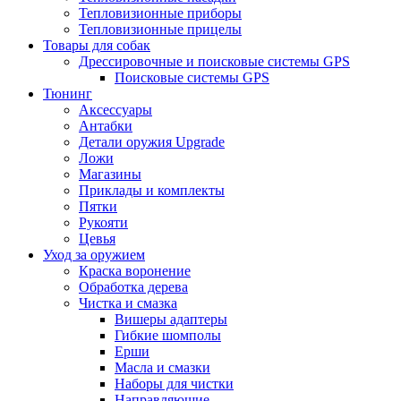
Тепловизионные приборы
Тепловизионные прицелы
Товары для собак
Дрессировочные и поисковые системы GPS
Поисковые системы GPS
Тюнинг
Аксессуары
Антабки
Детали оружия Upgrade
Ложи
Магазины
Приклады и комплекты
Пятки
Рукояти
Цевья
Уход за оружием
Краска воронение
Обработка дерева
Чистка и смазка
Вишеры адаптеры
Гибкие шомполы
Ерши
Масла и смазки
Наборы для чистки
Направляющие