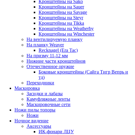
Кронштейны на Sako
Кронштейны на Sauer
Кронштейны на Savage
Кронштейны на Steyr
Кронштейны на Tikka
Кронштейны на Weatherby
Кронштейны на Winchester
На вентилируемую планку
На планку Weaver
Recknagel (Era Tac)
На призму 11-12 мм
Нижние части кронштейнов
Отечественное оружие
Боковые кронштейны (Сайга Тигр Вепрь и
тд)
Переходники
Маскировка
Засидки и лабазы
Камуфляжные ленты
Маскировочные сети
Ножи пилы топоры
Ножи
Ночное видение
Аксессуары
ИК-фонари ЛЦУ