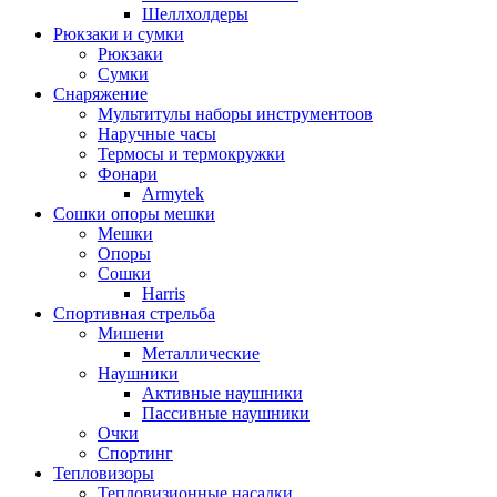
Шеллхолдеры
Рюкзаки и сумки
Рюкзаки
Сумки
Снаряжение
Мультитулы наборы инструментоов
Наручные часы
Термосы и термокружки
Фонари
Armytek
Сошки опоры мешки
Мешки
Опоры
Сошки
Harris
Спортивная стрельба
Мишени
Металлические
Наушники
Активные наушники
Пассивные наушники
Очки
Спортинг
Тепловизоры
Тепловизионные насадки