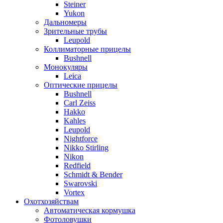
Steiner
Yukon
Дальномеры
Зрительные трубы
Leupold
Коллиматорные прицелы
Bushnell
Монокуляры
Leica
Оптические прицелы
Bushnell
Carl Zeiss
Hakko
Kahles
Leupold
Nightforce
Nikko Stirling
Nikon
Redfield
Schmidt & Bender
Swarovski
Vortex
Охотхозяйствам
Автоматическая кормушка
Фотоловушки