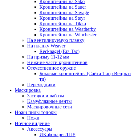
Кронштейны на Sako
Кронштейны на Sauer
Кронштейны на Savage
Кронштейны на Steyr
Кронштейны на Tikka
Кронштейны на Weatherby
Кронштейны на Winchester
На вентилируемую планку
На планку Weaver
Recknagel (Era Tac)
На призму 11-12 мм
Нижние части кронштейнов
Отечественное оружие
Боковые кронштейны (Сайга Тигр Вепрь и
тд)
Переходники
Маскировка
Засидки и лабазы
Камуфляжные ленты
Маскировочные сети
Ножи пилы топоры
Ножи
Ночное видение
Аксессуары
ИК-фонари ЛЦУ