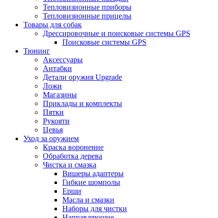
Тепловизионные приборы
Тепловизионные прицелы
Товары для собак
Дрессировочные и поисковые системы GPS
Поисковые системы GPS
Тюнинг
Аксессуары
Антабки
Детали оружия Upgrade
Ложи
Магазины
Приклады и комплекты
Пятки
Рукояти
Цевья
Уход за оружием
Краска воронение
Обработка дерева
Чистка и смазка
Вишеры адаптеры
Гибкие шомполы
Ерши
Масла и смазки
Наборы для чистки
Направляющие