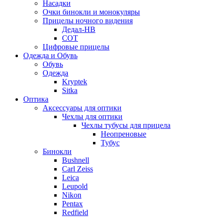
Насадки
Очки бинокли и монокуляры
Прицелы ночного видения
Дедал-НВ
СОТ
Цифровые прицелы
Одежда и Обувь
Обувь
Одежда
Kryptek
Sitka
Оптика
Аксессуары для оптики
Чехлы для оптики
Чехлы тубусы для прицела
Неопреновые
Тубус
Бинокли
Bushnell
Carl Zeiss
Leica
Leupold
Nikon
Pentax
Redfield