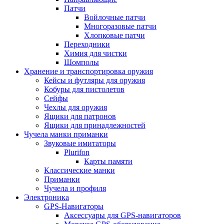
Патчи
Войлочные патчи
Многоразовые патчи
Хлопковые патчи
Переходники
Химия для чистки
Шомполы
Хранение и транспортировка оружия
Кейсы и футляры для оружия
Кобуры для пистолетов
Сейфы
Чехлы для оружия
Ящики для патронов
Ящики для принадлежностей
Чучела манки приманки
Звуковые имитаторы
Plurifon
Карты памяти
Классические манки
Приманки
Чучела и профиля
Электроника
GPS-Навигаторы
Аксессуары для GPS-навигаторов