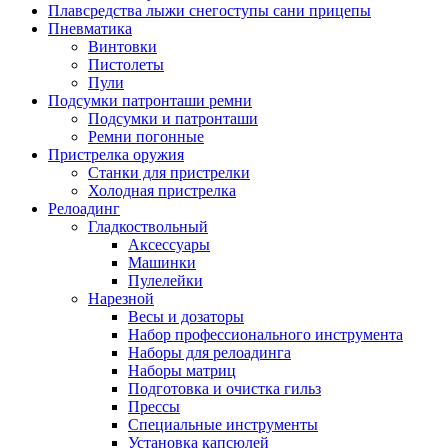
Плавсредства лыжи снегоступы сани прицепы
Пневматика
Винтовки
Пистолеты
Пули
Подсумки патронташи ремни
Подсумки и патронташи
Ремни погонные
Пристрелка оружия
Станки для пристрелки
Холодная пристрелка
Релоадинг
Гладкоствольный
Аксессуары
Машинки
Пулелейки
Нарезной
Весы и дозаторы
Набор профессионального инструмента
Наборы для релоадинга
Наборы матриц
Подготовка и очистка гильз
Прессы
Специальные инструменты
Установка капсюлей