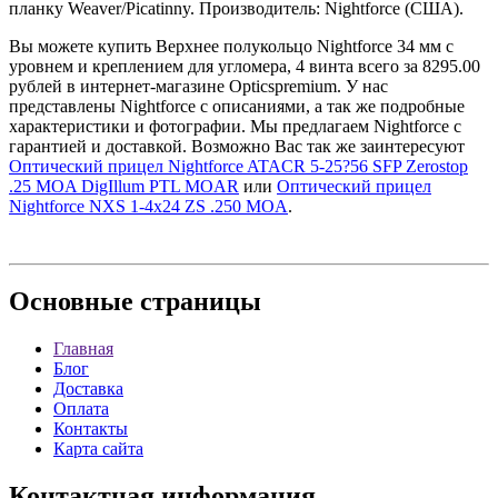
планку Weaver/Picatinny. Производитель: Nightforce (США).
Вы можете купить Верхнее полукольцо Nightforce 34 мм c
уровнем и креплением для угломера, 4 винта всего за 8295.00
рублей в интернет-магазине Opticspremium. У нас
представлены Nightforce с описаниями, а так же подробные
характеристики и фотографии. Мы предлагаем Nightforce с
гарантией и доставкой. Возможно Вас так же заинтересуют
Оптический прицел Nightforce ATACR 5-25?56 SFP Zerostop
.25 MOA DigIllum PTL MOAR
или
Оптический прицел
Nightforce NXS 1-4x24 ZS .250 MOA
.
Основные
страницы
Главная
Блог
Доставка
Оплата
Контакты
Карта сайта
Контактная
информация