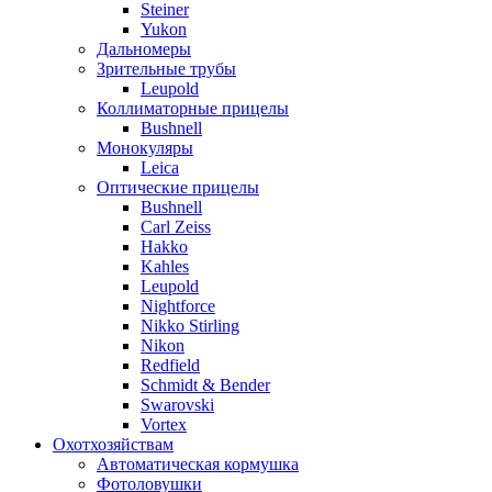
Steiner
Yukon
Дальномеры
Зрительные трубы
Leupold
Коллиматорные прицелы
Bushnell
Монокуляры
Leica
Оптические прицелы
Bushnell
Carl Zeiss
Hakko
Kahles
Leupold
Nightforce
Nikko Stirling
Nikon
Redfield
Schmidt & Bender
Swarovski
Vortex
Охотхозяйствам
Автоматическая кормушка
Фотоловушки