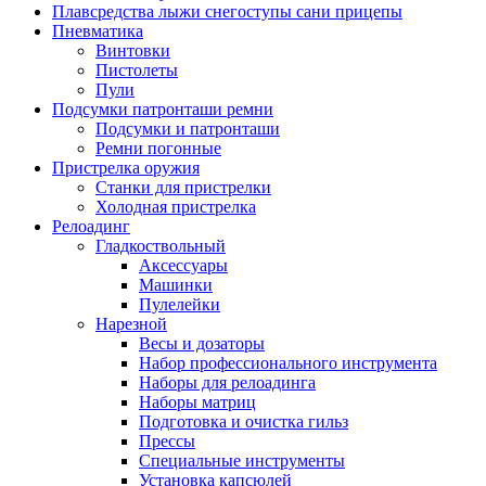
Плавсредства лыжи снегоступы сани прицепы
Пневматика
Винтовки
Пистолеты
Пули
Подсумки патронташи ремни
Подсумки и патронташи
Ремни погонные
Пристрелка оружия
Станки для пристрелки
Холодная пристрелка
Релоадинг
Гладкоствольный
Аксессуары
Машинки
Пулелейки
Нарезной
Весы и дозаторы
Набор профессионального инструмента
Наборы для релоадинга
Наборы матриц
Подготовка и очистка гильз
Прессы
Специальные инструменты
Установка капсюлей