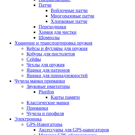
Патчи
Войлочные патчи
Многоразовые патчи
Хлопковые патчи
Переходники
Химия для чистки
Шомполы
Хранение и транспортировка оружия
Кейсы и футляры для оружия
Кобуры для пистолетов
Сейфы
Чехлы для оружия
Ящики для патронов
Ящики для принадлежностей
Чучела манки приманки
Звуковые имитаторы
Plurifon
Карты памяти
Классические манки
Приманки
Чучела и профиля
Электроника
GPS-Навигаторы
Аксессуары для GPS-навигаторов