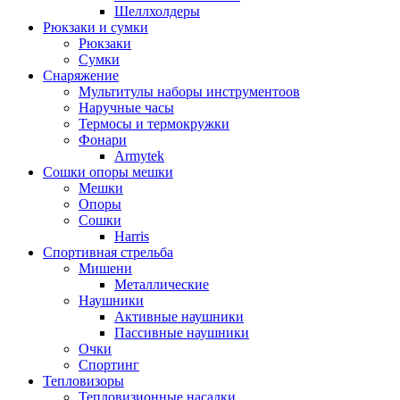
Шеллхолдеры
Рюкзаки и сумки
Рюкзаки
Сумки
Снаряжение
Мультитулы наборы инструментоов
Наручные часы
Термосы и термокружки
Фонари
Armytek
Сошки опоры мешки
Мешки
Опоры
Сошки
Harris
Спортивная стрельба
Мишени
Металлические
Наушники
Активные наушники
Пассивные наушники
Очки
Спортинг
Тепловизоры
Тепловизионные насадки