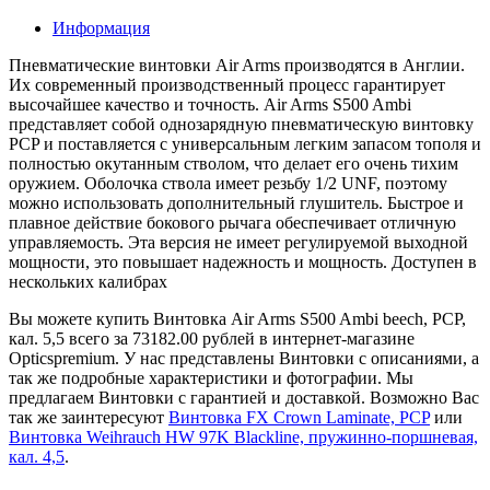
Информация
Пневматические винтовки Air Arms производятся в Англии.
Их современный производственный процесс гарантирует
высочайшее качество и точность. Air Arms S500 Ambi
представляет собой однозарядную пневматическую винтовку
PCP и поставляется с универсальным легким запасом тополя и
полностью окутанным стволом, что делает его очень тихим
оружием. Оболочка ствола имеет резьбу 1/2 UNF, поэтому
можно использовать дополнительный глушитель. Быстрое и
плавное действие бокового рычага обеспечивает отличную
управляемость. Эта версия не имеет регулируемой выходной
мощности, это повышает надежность и мощность. Доступен в
нескольких калибрах
Вы можете купить Винтовка Air Arms S500 Ambi beech, PCP,
кал. 5,5 всего за 73182.00 рублей в интернет-магазине
Opticspremium. У нас представлены Винтовки с описаниями, а
так же подробные характеристики и фотографии. Мы
предлагаем Винтовки с гарантией и доставкой. Возможно Вас
так же заинтересуют
Винтовка FX Crown Laminate, PCP
или
Винтовка Weihrauch HW 97K Blackline, пружинно-поршневая,
кал. 4,5
.