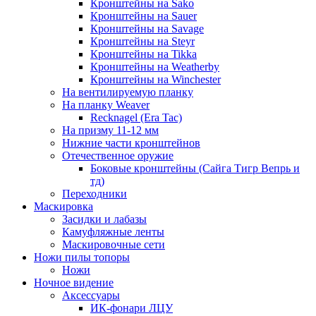
Кронштейны на Sako
Кронштейны на Sauer
Кронштейны на Savage
Кронштейны на Steyr
Кронштейны на Tikka
Кронштейны на Weatherby
Кронштейны на Winchester
На вентилируемую планку
На планку Weaver
Recknagel (Era Tac)
На призму 11-12 мм
Нижние части кронштейнов
Отечественное оружие
Боковые кронштейны (Сайга Тигр Вепрь и
тд)
Переходники
Маскировка
Засидки и лабазы
Камуфляжные ленты
Маскировочные сети
Ножи пилы топоры
Ножи
Ночное видение
Аксессуары
ИК-фонари ЛЦУ