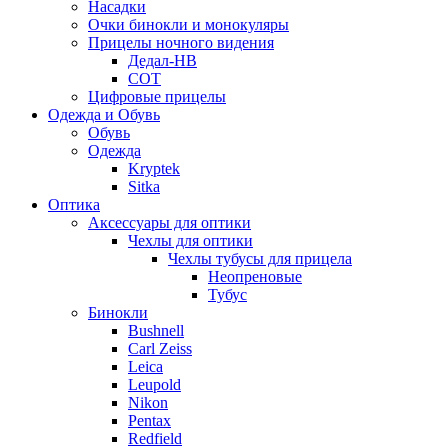
Насадки
Очки бинокли и монокуляры
Прицелы ночного видения
Дедал-НВ
СОТ
Цифровые прицелы
Одежда и Обувь
Обувь
Одежда
Kryptek
Sitka
Оптика
Аксессуары для оптики
Чехлы для оптики
Чехлы тубусы для прицела
Неопреновые
Тубус
Бинокли
Bushnell
Carl Zeiss
Leica
Leupold
Nikon
Pentax
Redfield