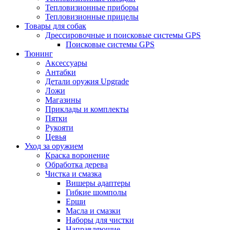
Тепловизионные приборы
Тепловизионные прицелы
Товары для собак
Дрессировочные и поисковые системы GPS
Поисковые системы GPS
Тюнинг
Аксессуары
Антабки
Детали оружия Upgrade
Ложи
Магазины
Приклады и комплекты
Пятки
Рукояти
Цевья
Уход за оружием
Краска воронение
Обработка дерева
Чистка и смазка
Вишеры адаптеры
Гибкие шомполы
Ерши
Масла и смазки
Наборы для чистки
Направляющие