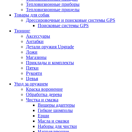
Тепловизионные приборы
Тепловизионные прицелы
Товары для собак
Дрессировочные и поисковые системы GPS
Поисковые системы GPS
Тюнинг
Аксессуары
Антабки
Детали оружия Upgrade
Ложи
Магазины
Приклады и комплекты
Пятки
Рукояти
Цевья
Уход за оружием
Краска воронение
Обработка дерева
Чистка и смазка
Вишеры адаптеры
Гибкие шомполы
Ерши
Масла и смазки
Наборы для чистки
Направляющие