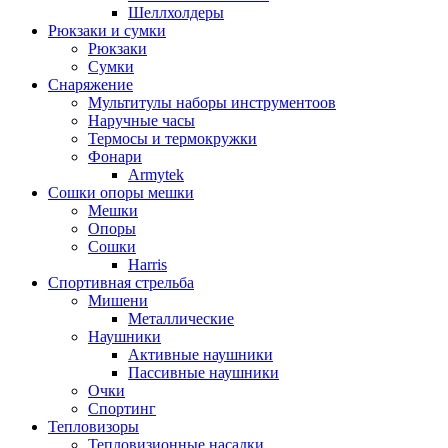
Шеллхолдеры
Рюкзаки и сумки
Рюкзаки
Сумки
Снаряжение
Мультитулы наборы инструментоов
Наручные часы
Термосы и термокружки
Фонари
Armytek
Сошки опоры мешки
Мешки
Опоры
Сошки
Harris
Спортивная стрельба
Мишени
Металлические
Наушники
Активные наушники
Пассивные наушники
Очки
Спортинг
Тепловизоры
Тепловизионные насадки