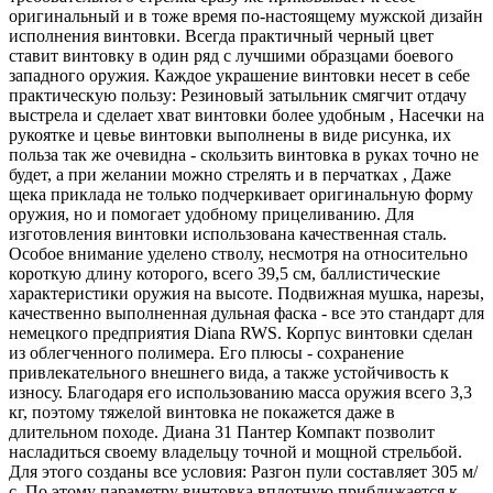
оригинальный и в тоже время по-настоящему мужской дизайн
исполнения винтовки. Всегда практичный черный цвет
ставит винтовку в один ряд с лучшими образцами боевого
западного оружия. Каждое украшение винтовки несет в себе
практическую пользу: Резиновый затыльник смягчит отдачу
выстрела и сделает хват винтовки более удобным , Насечки на
рукоятке и цевье винтовки выполнены в виде рисунка, их
польза так же очевидна - скользить винтовка в руках точно не
будет, а при желании можно стрелять и в перчатках , Даже
щека приклада не только подчеркивает оригинальную форму
оружия, но и помогает удобному прицеливанию. Для
изготовления винтовки использована качественная сталь.
Особое внимание уделено стволу, несмотря на относительно
короткую длину которого, всего 39,5 см, баллистические
характеристики оружия на высоте. Подвижная мушка, нарезы,
качественно выполненная дульная фаска - все это стандарт для
немецкого предприятия Diana RWS. Корпус винтовки сделан
из облегченного полимера. Его плюсы - сохранение
привлекательного внешнего вида, а также устойчивость к
износу. Благодаря его использованию масса оружия всего 3,3
кг, поэтому тяжелой винтовка не покажется даже в
длительном походе. Диана 31 Пантер Компакт позволит
насладиться своему владельцу точной и мощной стрельбой.
Для этого созданы все условия: Разгон пули составляет 305 м/
с. По этому параметру винтовка вплотную приближается к