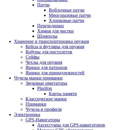
Патчи
Войлочные патчи
Многоразовые патчи
Хлопковые патчи
Переходники
Химия для чистки
Шомполы
Хранение и транспортировка оружия
Кейсы и футляры для оружия
Кобуры для пистолетов
Сейфы
Чехлы для оружия
Ящики для патронов
Ящики для принадлежностей
Чучела манки приманки
Звуковые имитаторы
Plurifon
Карты памяти
Классические манки
Приманки
Чучела и профиля
Электроника
GPS-Навигаторы
Аксессуары для GPS-навигаторов