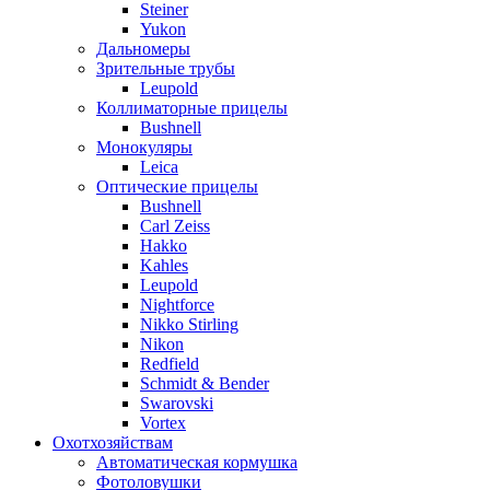
Steiner
Yukon
Дальномеры
Зрительные трубы
Leupold
Коллиматорные прицелы
Bushnell
Монокуляры
Leica
Оптические прицелы
Bushnell
Carl Zeiss
Hakko
Kahles
Leupold
Nightforce
Nikko Stirling
Nikon
Redfield
Schmidt & Bender
Swarovski
Vortex
Охотхозяйствам
Автоматическая кормушка
Фотоловушки