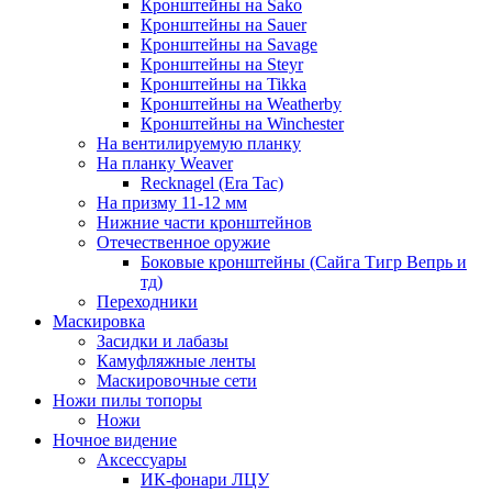
Кронштейны на Sako
Кронштейны на Sauer
Кронштейны на Savage
Кронштейны на Steyr
Кронштейны на Tikka
Кронштейны на Weatherby
Кронштейны на Winchester
На вентилируемую планку
На планку Weaver
Recknagel (Era Tac)
На призму 11-12 мм
Нижние части кронштейнов
Отечественное оружие
Боковые кронштейны (Сайга Тигр Вепрь и
тд)
Переходники
Маскировка
Засидки и лабазы
Камуфляжные ленты
Маскировочные сети
Ножи пилы топоры
Ножи
Ночное видение
Аксессуары
ИК-фонари ЛЦУ