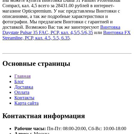
Вы можете купить Винтовка Diana 31 Panther Professional
Compact, кал. 4,5 всего за 28431.00 рублей в интернет-
магазине Opticspremium. У нас представлены Винтовки с
описаниями, а так же подробные характеристики и
фотографии. Мы предлагаем Винтовки с гарантией и
доставкой. Возможно Вас так же заинтересуют
Винтовка
Daystate Pulsar 35 FAC, PCP, кал. 4,5/5,5/6,35
или
Винтовка FX
Streamline, PCP, кал. 4.5, 5.5, 6.35
.
Основные
страницы
Главная
Блог
Доставка
Оплата
Контакты
Карта сайта
Контактная
информация
Рабочие часы:
Пн-Пт: 08:00-20:00, Сб-Вс: 10:00-18:00
Адрес:
г. Москва