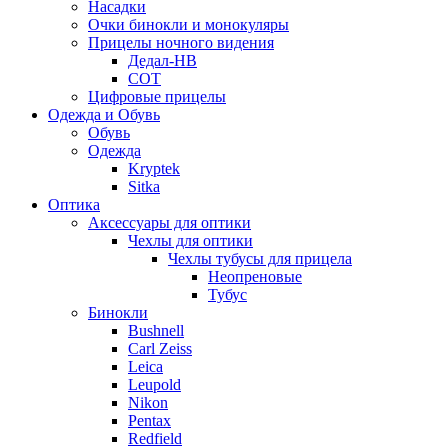
Насадки
Очки бинокли и монокуляры
Прицелы ночного видения
Дедал-НВ
СОТ
Цифровые прицелы
Одежда и Обувь
Обувь
Одежда
Kryptek
Sitka
Оптика
Аксессуары для оптики
Чехлы для оптики
Чехлы тубусы для прицела
Неопреновые
Тубус
Бинокли
Bushnell
Carl Zeiss
Leica
Leupold
Nikon
Pentax
Redfield