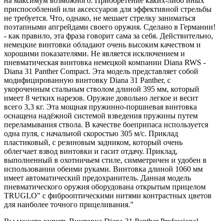
на максимум возможного. Приобретение каких-либо иных
приспособлений или аксессуаров для эффективной стрельбы
не требуется. Что, однако, не мешает стрелку заниматься
поэтапными апгрейдами своего оружия. Сделано в Германии!
- как правило, эта фраза говорит сама за себя. Действительно,
немецкие винтовки обладают очень высоким качеством и
хорошими показателями. Не является исключением и
пневматическая винтовка немецкой компании Diana RWS -
Diana 31 Panther Compact. Эта модель представляет собой
модифицированную винтовку Diana 31 Panther, с
укороченным стальным стволом длиной 395 мм, который
имеет 8 четких нарезов. Оружие довольно легкое и весит
всего 3,3 кг. Эта мощная пружинно-поршневая винтовка
оснащена надёжной системой взведения пружины путем
переламывания ствола. В качестве боеприпаса используется
одна пуля, с начальной скоростью 305 м/с. Приклад
пластиковый, с резиновым задником, который очень
облегчает взвод винтовки и гасит отдачу. Приклад,
выполненный в охотничьем стиле, симметричен и удобен в
использовании обеими руками. Винтовка длиной 1060 мм
имеет автоматический предохранитель. Данная модель
пневматического оружия оборудована открытым прицелом
TRUGLO" с фиброоптическими нитями контрастных цветов
для наиболее точного прицеливания."