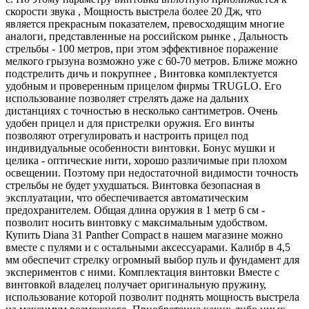
скорости звука , Мощность выстрела более 20 Дж, что
является прекрасным показателем, превосходящим многие
аналоги, представленные на российском рынке , Дальность
стрельбы - 100 метров, при этом эффективное поражение
мелкого грызуна возможно уже с 60-70 метров. Ближе можно
подстрелить дичь и покрупнее , Винтовка комплектуется
удобным и проверенным прицелом фирмы TRUGLO. Его
использование позволяет стрелять даже на дальних
дистанциях с точностью в несколько сантиметров. Очень
удобен прицел и для пристрелки оружия. Его винты
позволяют отрегулировать и настроить прицел под
индивидуальные особенности винтовки. Бонус мушки и
целика - оптические нити, хорошо различимые при плохом
освещении. Поэтому при недостаточной видимости точность
стрельбы не будет ухудшаться. Винтовка безопасная в
эксплуатации, что обеспечивается автоматическим
предохранителем. Общая длина оружия в 1 метр 6 см -
позволит носить винтовку с максимальным удобством.
Купить Diana 31 Panther Compact в нашем магазине можно
вместе с пулями и с остальными аксессуарами. Калибр в 4,5
мм обеспечит стрелку огромный выбор пуль и фундамент для
экспериментов с ними. Комплектация винтовки Вместе с
винтовкой владелец получает оригинальную пружину,
использование которой позволит поднять мощность выстрела