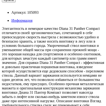
Артикул: 105093
Информация
Элегантность и немецкое качество Diana 31 Panther Compact
отличается своей эргономичностью, сочетающей в себе
превосходную скорость выстрела с возможностью удобно и
безопасно хранить, а также носить винтовку в лесу или в
условиях большого города. Укороченный ствол винтовки и
уменьшение общей массы при сохранении прежней мощи -
это хорошая находка для спортсменов и особенно охотников,
для которых зачастую каждый сантиметр или грамм имеет
значение. Для справки Diana 31 Panther Compact - эффективная
и довольно практичная поршневая винтовка, взведение
которой осуществляется еще дедовским способом - переломом
ствола. Данный вариант заряжания используется немцами не
один десяток лет, что позволило избавиться от большинства
недостатков, ему присущих. Особенно прочная металлическая
манжета и оригинальная конструкция механизма заряжания
винтовки Диана 31 Пантер Компакт позволяет навсегда
забыть о люфте или сколько-нибудь заметном износе ствола
даже при интенсивной нагрузке. Описание винтовки Взгляд
требовательного стрелка сразу же приковывает к себе