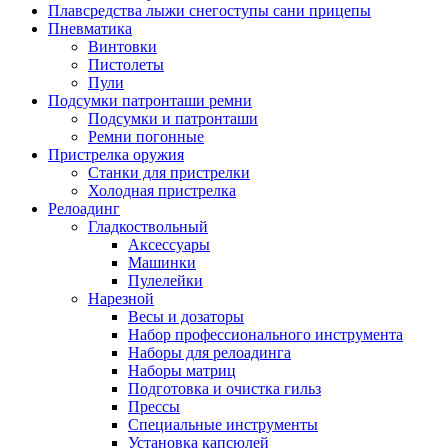
Плавсредства лыжи снегоступы сани прицепы
Пневматика
Винтовки
Пистолеты
Пули
Подсумки патронташи ремни
Подсумки и патронташи
Ремни погонные
Пристрелка оружия
Станки для пристрелки
Холодная пристрелка
Релоадинг
Гладкоствольный
Аксессуары
Машинки
Пулелейки
Нарезной
Весы и дозаторы
Набор профессионального инструмента
Наборы для релоадинга
Наборы матриц
Подготовка и очистка гильз
Прессы
Специальные инструменты
Установка капсюлей