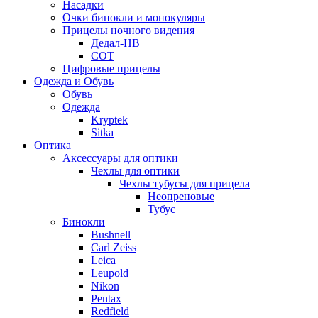
Насадки
Очки бинокли и монокуляры
Прицелы ночного видения
Дедал-НВ
СОТ
Цифровые прицелы
Одежда и Обувь
Обувь
Одежда
Kryptek
Sitka
Оптика
Аксессуары для оптики
Чехлы для оптики
Чехлы тубусы для прицела
Неопреновые
Тубус
Бинокли
Bushnell
Carl Zeiss
Leica
Leupold
Nikon
Pentax
Redfield