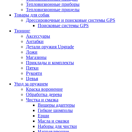
Тепловизионные приборы
Тепловизионные прицелы
Товары для собак
Дрессировочные и поисковые системы GPS
Поисковые системы GPS
Тюнинг
Аксессуары
Антабки
Детали оружия Upgrade
Ложи
Магазины
Приклады и комплекты
Пятки
Рукояти
Цевья
Уход за оружием
Краска воронение
Обработка дерева
Чистка и смазка
Вишеры адаптеры
Гибкие шомполы
Ерши
Масла и смазки
Наборы для чистки
Направляющие