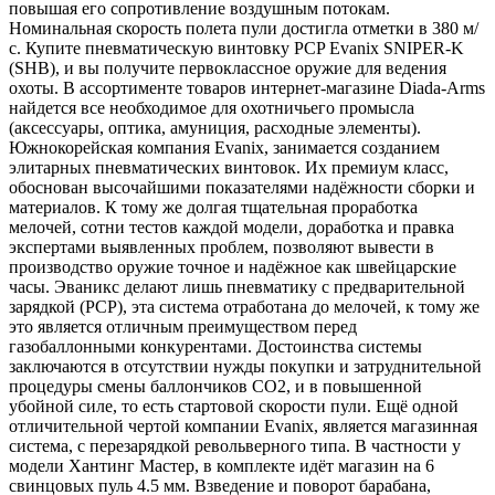
повышая его сопротивление воздушным потокам.
Номинальная скорость полета пули достигла отметки в 380 м/
с. Купите пневматическую винтовку PCP Evanix SNIPER-K
(SHB), и вы получите первоклассное оружие для ведения
охоты. В ассортименте товаров интернет-магазине Diada-Arms
найдется все необходимое для охотничьего промысла
(аксессуары, оптика, амуниция, расходные элементы).
Южнокорейская компания Evanix, занимается созданием
элитарных пневматических винтовок. Их премиум класс,
обоснован высочайшими показателями надёжности сборки и
материалов. К тому же долгая тщательная проработка
мелочей, сотни тестов каждой модели, доработка и правка
экспертами выявленных проблем, позволяют вывести в
производство оружие точное и надёжное как швейцарские
часы. Эваникс делают лишь пневматику с предварительной
зарядкой (PCP), эта система отработана до мелочей, к тому же
это является отличным преимуществом перед
газобаллонными конкурентами. Достоинства системы
заключаются в отсутствии нужды покупки и затруднительной
процедуры смены баллончиков СО2, и в повышенной
убойной силе, то есть стартовой скорости пули. Ещё одной
отличительной чертой компании Evanix, является магазинная
система, с перезарядкой револьверного типа. В частности у
модели Хантинг Мастер, в комплекте идёт магазин на 6
свинцовых пуль 4.5 мм. Взведение и поворот барабана,