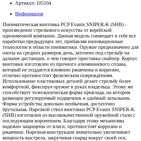
Артикул: 105104
Информация
Пневматическая винтовка PCP Evanix SNIPER-K (SHB) -
произведение стрелкового искусства от корейской
одноименной компании. Данная модель совмещает в себе все
наработки предыдущих лет, прибавляя инновационные
технологии в области пневматики. Оружие предназначено для
охоты на средних размеров дичь, заточено под стрельбу на
дальние дистанции, о чем говорит приставка снайпер. Корпус
винтовки изготовлен из прочного алюминиевого сплава,
который не поддается влиянию ржавчины и коррозии,
отлично противостоит физическим повреждениям.
Использование пластиковых деталей делает стрельбу более
комфортной, фиксируя оружие в руках владельца. Этому же
способствует телескопическая форма приклада, на котором
размещен регулируемый подщечник и удобный затыльник.
Форма устройства довольно необычная, достаточно
брутальная. Нарезной ствол винтовки PCP Evanix SNIPER-K
(SHB) изготовлен из высококачественной оружейной стали с
последующим воронением. Благодаря этому механизмы
надежно защищены от влаги, противостоят коррозии и
ржавчине. Нарезная конструкция значительно увеличивает
мощность выстрела, закручивая снаряд вокруг своей оси,