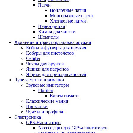
Патчи
Войлочные патчи
Многоразовые патчи
Хлопковые патчи
Переходники
Химия для чистки
Шомполы
Хранение и транспортировка оружия
Кейсы и футляры для оружия
Кобуры для пистолетов
Сейфы
Чехлы для оружия
Ящики для патронов
Ящики для принадлежностей
Чучела манки приманки
Звуковые имитаторы
Plurifon
Карты памяти
Классические манки
Приманки
Чучела и профиля
Электроника
GPS-Навигаторы
Аксессуары для GPS-навигаторов