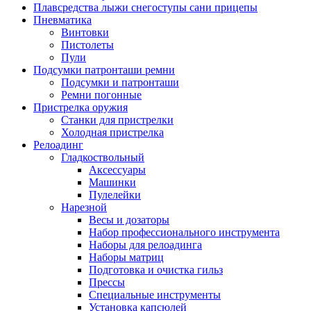
Плавсредства лыжи снегоступы сани прицепы
Пневматика
Винтовки
Пистолеты
Пули
Подсумки патронташи ремни
Подсумки и патронташи
Ремни погонные
Пристрелка оружия
Станки для пристрелки
Холодная пристрелка
Релоадинг
Гладкоствольный
Аксессуары
Машинки
Пулелейки
Нарезной
Весы и дозаторы
Набор профессионального инструмента
Наборы для релоадинга
Наборы матриц
Подготовка и очистка гильз
Прессы
Специальные инструменты
Установка капсюлей