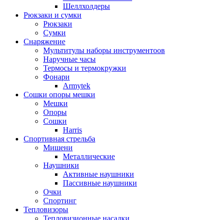
Шеллхолдеры
Рюкзаки и сумки
Рюкзаки
Сумки
Снаряжение
Мультитулы наборы инструментоов
Наручные часы
Термосы и термокружки
Фонари
Armytek
Сошки опоры мешки
Мешки
Опоры
Сошки
Harris
Спортивная стрельба
Мишени
Металлические
Наушники
Активные наушники
Пассивные наушники
Очки
Спортинг
Тепловизоры
Тепловизионные насадки