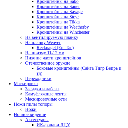
Кронштейны на Sako
Кронштейны на Sauer
Кронштейны на Savage
Кронштейны на Steyr
Кронштейны на Tikka
Кронштейны на Weatherby
Кронштейны на Winchester
На вентилируемую планку
На планку Weaver
Recknagel (Era Tac)
На призму 11-12 мм
Нижние части кронштейнов
Отечественное оружие
Боковые кронштейны (Сайга Тигр Вепрь и
тд)
Переходники
Маскировка
Засидки и лабазы
Камуфляжные ленты
Маскировочные сети
Ножи пилы топоры
Ножи
Ночное видение
Аксессуары
ИК-фонари ЛЦУ