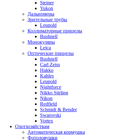
Steiner
Yukon
Дальномеры
Зрительные трубы
Leupold
Коллиматорные прицелы
Bushnell
Монокуляры
Leica
Оптические прицелы
Bushnell
Carl Zeiss
Hakko
Kahles
Leupold
Nightforce
Nikko Stirling
Nikon
Redfield
Schmidt & Bender
Swarovski
Vortex
Охотхозяйствам
Автоматическая кормушка
Фотоловушки