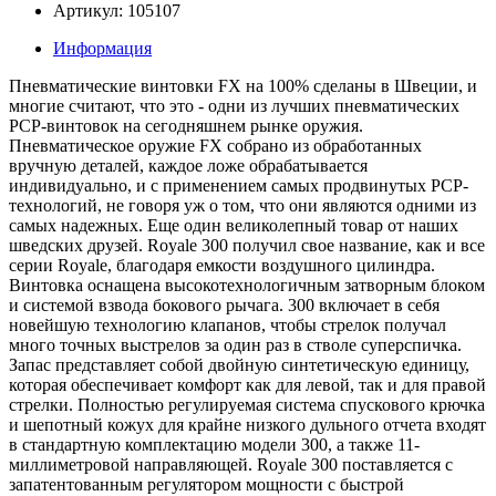
Артикул: 105107
Информация
Пневматические винтовки FX на 100% сделаны в Швеции, и
многие считают, что это - одни из лучших пневматических
PCP-винтовок на сегодняшнем рынке оружия.
Пневматическое оружие FX собрано из обработанных
вручную деталей, каждое ложе обрабатывается
индивидуально, и с применением самых продвинутых PCP-
технологий, не говоря уж о том, что они являются одними из
самых надежных. Еще один великолепный товар от наших
шведских друзей. Royale 300 получил свое название, как и все
серии Royale, благодаря емкости воздушного цилиндра.
Винтовка оснащена высокотехнологичным затворным блоком
и системой взвода бокового рычага. 300 включает в себя
новейшую технологию клапанов, чтобы стрелок получал
много точных выстрелов за один раз в стволе суперспичка.
Запас представляет собой двойную синтетическую единицу,
которая обеспечивает комфорт как для левой, так и для правой
стрелки. Полностью регулируемая система спускового крючка
и шепотный кожух для крайне низкого дульного отчета входят
в стандартную комплектацию модели 300, а также 11-
миллиметровой направляющей. Royale 300 поставляется с
запатентованным регулятором мощности с быстрой