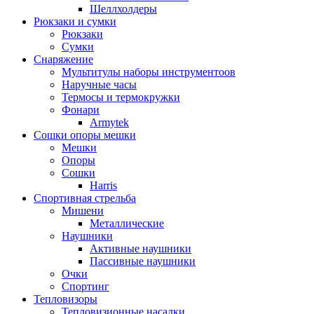
Шеллхолдеры
Рюкзаки и сумки
Рюкзаки
Сумки
Снаряжение
Мультитулы наборы инструментоов
Наручные часы
Термосы и термокружки
Фонари
Armytek
Сошки опоры мешки
Мешки
Опоры
Сошки
Harris
Спортивная стрельба
Мишени
Металлические
Наушники
Активные наушники
Пассивные наушники
Очки
Спортинг
Тепловизоры
Тепловизионные насадки