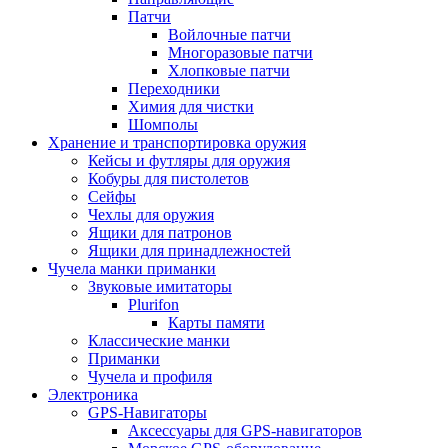
Патчи
Войлочные патчи
Многоразовые патчи
Хлопковые патчи
Переходники
Химия для чистки
Шомполы
Хранение и транспортировка оружия
Кейсы и футляры для оружия
Кобуры для пистолетов
Сейфы
Чехлы для оружия
Ящики для патронов
Ящики для принадлежностей
Чучела манки приманки
Звуковые имитаторы
Plurifon
Карты памяти
Классические манки
Приманки
Чучела и профиля
Электроника
GPS-Навигаторы
Аксессуары для GPS-навигаторов