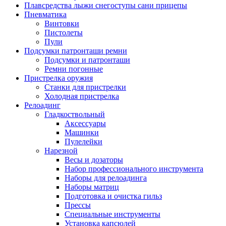
Плавсредства лыжи снегоступы сани прицепы
Пневматика
Винтовки
Пистолеты
Пули
Подсумки патронташи ремни
Подсумки и патронташи
Ремни погонные
Пристрелка оружия
Станки для пристрелки
Холодная пристрелка
Релоадинг
Гладкоствольный
Аксессуары
Машинки
Пулелейки
Нарезной
Весы и дозаторы
Набор профессионального инструмента
Наборы для релоадинга
Наборы матриц
Подготовка и очистка гильз
Прессы
Специальные инструменты
Установка капсюлей