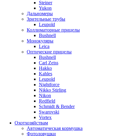
Steiner
Yukon
Дальномеры
Зрительные трубы
Leupold
Коллиматорные прицелы
Bushnell
Монокуляры
Leica
Оптические прицелы
Bushnell
Carl Zeiss
Hakko
Kahles
Leupold
Nightforce
Nikko Stirling
Nikon
Redfield
Schmidt & Bender
Swarovski
Vortex
Охотхозяйствам
Автоматическая кормушка
Фотоловушки