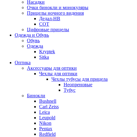
Насадки
Очки бинокли и монокуляры
Прицелы ночного видения
Дедал-НВ
СОТ
Цифровые прицелы
Одежда и Обувь
Обувь
Одежда
Kryptek
Sitka
Оптика
Аксессуары для оптики
Чехлы для оптики
Чехлы тубусы для прицела
Неопреновые
Тубус
Бинокли
Bushnell
Carl Zeiss
Leica
Leupold
Nikon
Pentax
Redfield