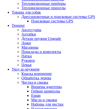
Тепловизионные приборы
Тепловизионные прицелы
Товары для собак
Дрессировочные и поисковые системы GPS
Поисковые системы GPS
Тюнинг
Аксессуары
Антабки
Детали оружия Upgrade
Ложи
Магазины
Приклады и комплекты
Пятки
Рукояти
Цевья
Уход за оружием
Краска воронение
Обработка дерева
Чистка и смазка
Вишеры адаптеры
Гибкие шомполы
Ерши
Масла и смазки
Наборы для чистки
Направляющие