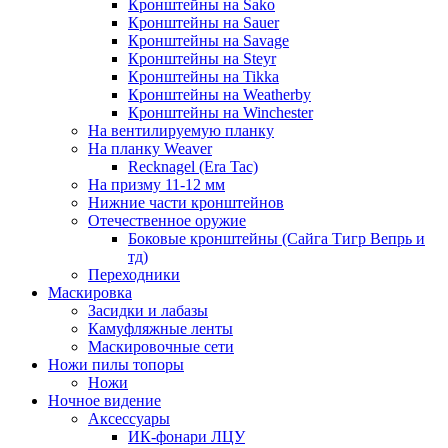
Кронштейны на Sako
Кронштейны на Sauer
Кронштейны на Savage
Кронштейны на Steyr
Кронштейны на Tikka
Кронштейны на Weatherby
Кронштейны на Winchester
На вентилируемую планку
На планку Weaver
Recknagel (Era Tac)
На призму 11-12 мм
Нижние части кронштейнов
Отечественное оружие
Боковые кронштейны (Сайга Тигр Вепрь и
тд)
Переходники
Маскировка
Засидки и лабазы
Камуфляжные ленты
Маскировочные сети
Ножи пилы топоры
Ножи
Ночное видение
Аксессуары
ИК-фонари ЛЦУ