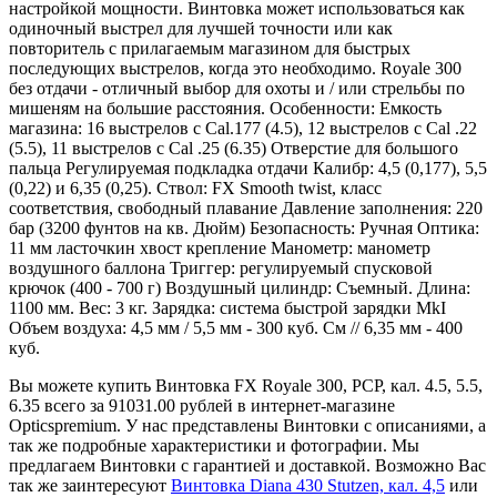
настройкой мощности. Винтовка может использоваться как
одиночный выстрел для лучшей точности или как
повторитель с прилагаемым магазином для быстрых
последующих выстрелов, когда это необходимо. Royale 300
без отдачи - отличный выбор для охоты и / или стрельбы по
мишеням на большие расстояния. Особенности: Емкость
магазина: 16 выстрелов с Cal.177 (4.5), 12 выстрелов с Cal .22
(5.5), 11 выстрелов с Cal .25 (6.35) Отверстие для большого
пальца Регулируемая подкладка отдачи Калибр: 4,5 (0,177), 5,5
(0,22) и 6,35 (0,25). Ствол: FX Smooth twist, класс
соответствия, свободный плавание Давление заполнения: 220
бар (3200 фунтов на кв. Дюйм) Безопасность: Ручная Оптика:
11 мм ласточкин хвост крепление Манометр: манометр
воздушного баллона Триггер: регулируемый спусковой
крючок (400 - 700 г) Воздушный цилиндр: Съемный. Длина:
1100 мм. Вес: 3 кг. Зарядка: система быстрой зарядки MkI
Объем воздуха: 4,5 мм / 5,5 мм - 300 куб. См // 6,35 мм - 400
куб.
Вы можете купить Винтовка FX Royale 300, PCP, кал. 4.5, 5.5,
6.35 всего за 91031.00 рублей в интернет-магазине
Opticspremium. У нас представлены Винтовки с описаниями, а
так же подробные характеристики и фотографии. Мы
предлагаем Винтовки с гарантией и доставкой. Возможно Вас
так же заинтересуют
Винтовка Diana 430 Stutzen, кал. 4,5
или