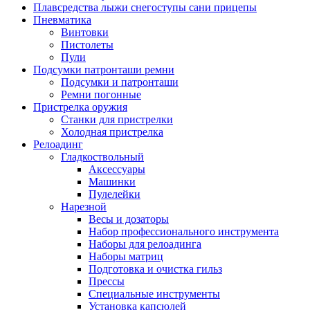
Плавсредства лыжи снегоступы сани прицепы
Пневматика
Винтовки
Пистолеты
Пули
Подсумки патронташи ремни
Подсумки и патронташи
Ремни погонные
Пристрелка оружия
Станки для пристрелки
Холодная пристрелка
Релоадинг
Гладкоствольный
Аксессуары
Машинки
Пулелейки
Нарезной
Весы и дозаторы
Набор профессионального инструмента
Наборы для релоадинга
Наборы матриц
Подготовка и очистка гильз
Прессы
Специальные инструменты
Установка капсюлей