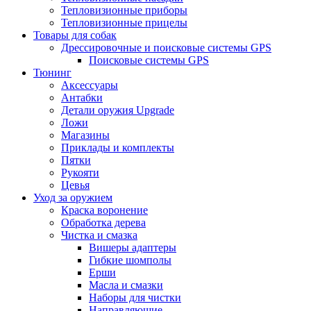
Тепловизионные приборы
Тепловизионные прицелы
Товары для собак
Дрессировочные и поисковые системы GPS
Поисковые системы GPS
Тюнинг
Аксессуары
Антабки
Детали оружия Upgrade
Ложи
Магазины
Приклады и комплекты
Пятки
Рукояти
Цевья
Уход за оружием
Краска воронение
Обработка дерева
Чистка и смазка
Вишеры адаптеры
Гибкие шомполы
Ерши
Масла и смазки
Наборы для чистки
Направляющие