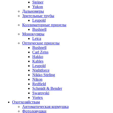
Steiner
Yukon
Дальномеры
Зрительные трубы
Leupold
Коллиматорные прицелы
Bushnell
Монокуляры
Leica
Оптические прицелы
Bushnell
Carl Zeiss
Hakko
Kahles
Leupold
Nightforce
Nikko Stirling
Nikon
Redfield
Schmidt & Bender
Swarovski
Vortex
Охотхозяйствам
Автоматическая кормушка
Фотоловушки