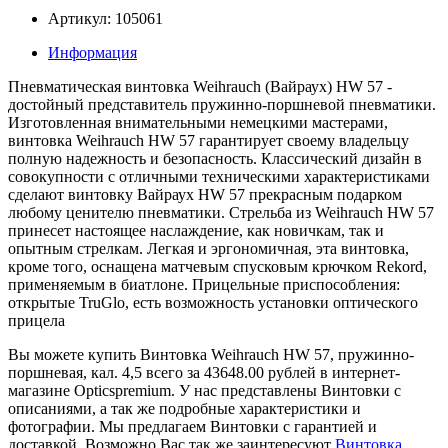
Артикул: 105061
Информация
Пневматическая винтовка Weihrauch (Вайраух) HW 57 -
достойный представитель пружинно-поршневой пневматики.
Изготовленная внимательными немецкими мастерами,
винтовка Weihrauch HW 57 гарантирует своему владельцу
полную надежность и безопасность. Классический дизайн в
совокупности с отличными техническими характеристиками
сделают винтовку Вайраух HW 57 прекрасным подарком
любому ценителю пневматики. Стрельба из Weihrauch HW 57
принесет настоящее наслаждение, как новичкам, так и
опытным стрелкам. Легкая и эргономичная, эта винтовка,
кроме того, оснащена матчевым спусковым крючком Rekord,
применяемым в биатлоне. Прицельные приспособления:
открытые TruGlo, есть возможность установки оптического
прицела
Вы можете купить Винтовка Weihrauch HW 57, пружинно-
поршневая, кал. 4,5 всего за 43648.00 рублей в интернет-
магазине Opticspremium. У нас представлены Винтовки с
описаниями, а так же подробные характеристики и
фотографии. Мы предлагаем Винтовки с гарантией и
доставкой. Возможно Вас так же заинтересуют
Винтовка