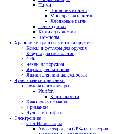
Патчи
Войлочные патчи
Многоразовые патчи
Хлопковые патчи
Переходники
Химия для чистки
Шомполы
Хранение и транспортировка оружия
Кейсы и футляры для оружия
Кобуры для пистолетов
Сейфы
Чехлы для оружия
Ящики для патронов
Ящики для принадлежностей
Чучела манки приманки
Звуковые имитаторы
Plurifon
Карты памяти
Классические манки
Приманки
Чучела и профиля
Электроника
GPS-Навигаторы
Аксессуары для GPS-навигаторов