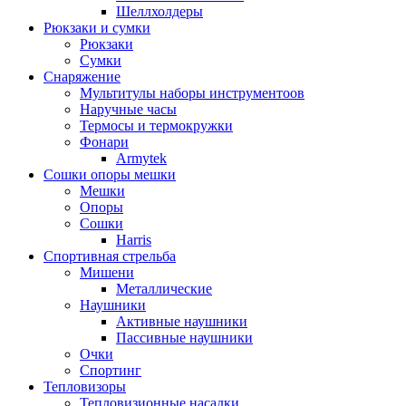
Шеллхолдеры
Рюкзаки и сумки
Рюкзаки
Сумки
Снаряжение
Мультитулы наборы инструментоов
Наручные часы
Термосы и термокружки
Фонари
Armytek
Сошки опоры мешки
Мешки
Опоры
Сошки
Harris
Спортивная стрельба
Мишени
Металлические
Наушники
Активные наушники
Пассивные наушники
Очки
Спортинг
Тепловизоры
Тепловизионные насадки