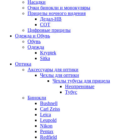
Насадки
Очки бинокли и монокуляры
Прицелы ночного видения
Дедал-НВ
СОТ
Цифровые прицелы
Одежда и Обувь
Обувь
Одежда
Kryptek
Sitka
Оптика
Аксессуары для оптики
Чехлы для оптики
Чехлы тубусы для прицела
Неопреновые
Тубус
Бинокли
Bushnell
Carl Zeiss
Leica
Leupold
Nikon
Pentax
Redfield