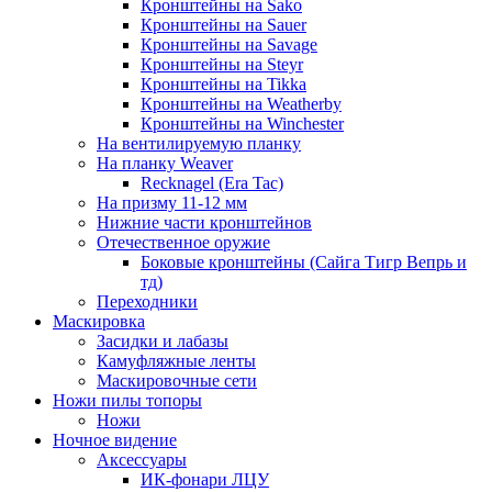
Кронштейны на Sako
Кронштейны на Sauer
Кронштейны на Savage
Кронштейны на Steyr
Кронштейны на Tikka
Кронштейны на Weatherby
Кронштейны на Winchester
На вентилируемую планку
На планку Weaver
Recknagel (Era Tac)
На призму 11-12 мм
Нижние части кронштейнов
Отечественное оружие
Боковые кронштейны (Сайга Тигр Вепрь и
тд)
Переходники
Маскировка
Засидки и лабазы
Камуфляжные ленты
Маскировочные сети
Ножи пилы топоры
Ножи
Ночное видение
Аксессуары
ИК-фонари ЛЦУ