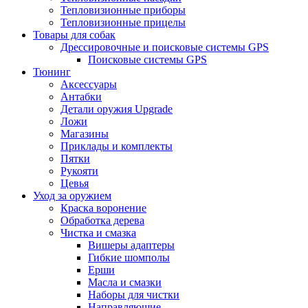
Тепловизионные приборы
Тепловизионные прицелы
Товары для собак
Дрессировочные и поисковые системы GPS
Поисковые системы GPS
Тюнинг
Аксессуары
Антабки
Детали оружия Upgrade
Ложи
Магазины
Приклады и комплекты
Пятки
Рукояти
Цевья
Уход за оружием
Краска воронение
Обработка дерева
Чистка и смазка
Вишеры адаптеры
Гибкие шомполы
Ерши
Масла и смазки
Наборы для чистки
Направляющие