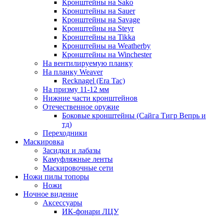
Кронштейны на Sako
Кронштейны на Sauer
Кронштейны на Savage
Кронштейны на Steyr
Кронштейны на Tikka
Кронштейны на Weatherby
Кронштейны на Winchester
На вентилируемую планку
На планку Weaver
Recknagel (Era Tac)
На призму 11-12 мм
Нижние части кронштейнов
Отечественное оружие
Боковые кронштейны (Сайга Тигр Вепрь и
тд)
Переходники
Маскировка
Засидки и лабазы
Камуфляжные ленты
Маскировочные сети
Ножи пилы топоры
Ножи
Ночное видение
Аксессуары
ИК-фонари ЛЦУ