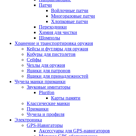
Патчи
Войлочные патчи
Многоразовые патчи
Хлопковые патчи
Переходники
Химия для чистки
Шомполы
Хранение и транспортировка оружия
Кейсы и футляры для оружия
Кобуры для пистолетов
Сейфы
Чехлы для оружия
Ящики для патронов
Ящики для принадлежностей
Чучела манки приманки
Звуковые имитаторы
Plurifon
Карты памяти
Классические манки
Приманки
Чучела и профиля
Электроника
GPS-Навигаторы
Аксессуары для GPS-навигаторов