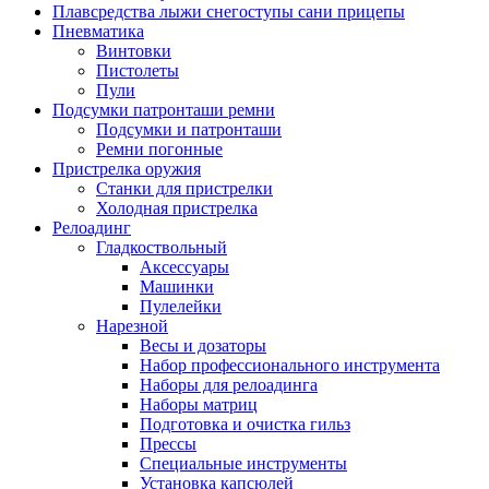
Плавсредства лыжи снегоступы сани прицепы
Пневматика
Винтовки
Пистолеты
Пули
Подсумки патронташи ремни
Подсумки и патронташи
Ремни погонные
Пристрелка оружия
Станки для пристрелки
Холодная пристрелка
Релоадинг
Гладкоствольный
Аксессуары
Машинки
Пулелейки
Нарезной
Весы и дозаторы
Набор профессионального инструмента
Наборы для релоадинга
Наборы матриц
Подготовка и очистка гильз
Прессы
Специальные инструменты
Установка капсюлей