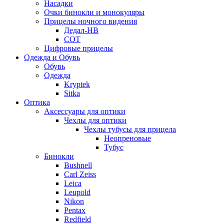
Насадки
Очки бинокли и монокуляры
Прицелы ночного видения
Дедал-НВ
СОТ
Цифровые прицелы
Одежда и Обувь
Обувь
Одежда
Kryptek
Sitka
Оптика
Аксессуары для оптики
Чехлы для оптики
Чехлы тубусы для прицела
Неопреновые
Тубус
Бинокли
Bushnell
Carl Zeiss
Leica
Leupold
Nikon
Pentax
Redfield