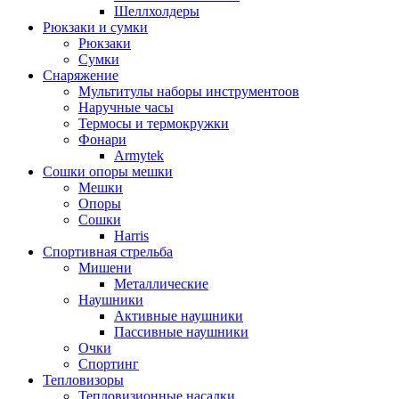
Шеллхолдеры
Рюкзаки и сумки
Рюкзаки
Сумки
Снаряжение
Мультитулы наборы инструментоов
Наручные часы
Термосы и термокружки
Фонари
Armytek
Сошки опоры мешки
Мешки
Опоры
Сошки
Harris
Спортивная стрельба
Мишени
Металлические
Наушники
Активные наушники
Пассивные наушники
Очки
Спортинг
Тепловизоры
Тепловизионные насадки