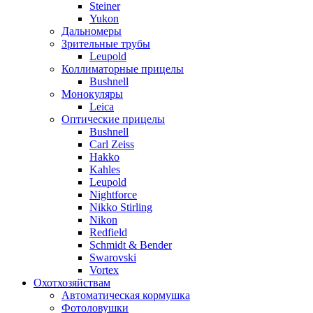
Steiner
Yukon
Дальномеры
Зрительные трубы
Leupold
Коллиматорные прицелы
Bushnell
Монокуляры
Leica
Оптические прицелы
Bushnell
Carl Zeiss
Hakko
Kahles
Leupold
Nightforce
Nikko Stirling
Nikon
Redfield
Schmidt & Bender
Swarovski
Vortex
Охотхозяйствам
Автоматическая кормушка
Фотоловушки