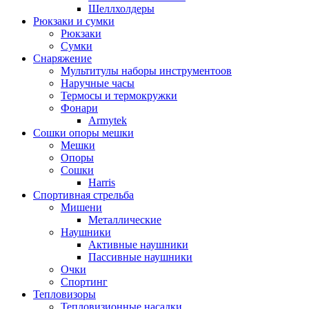
Шеллхолдеры
Рюкзаки и сумки
Рюкзаки
Сумки
Снаряжение
Мультитулы наборы инструментоов
Наручные часы
Термосы и термокружки
Фонари
Armytek
Сошки опоры мешки
Мешки
Опоры
Сошки
Harris
Спортивная стрельба
Мишени
Металлические
Наушники
Активные наушники
Пассивные наушники
Очки
Спортинг
Тепловизоры
Тепловизионные насадки