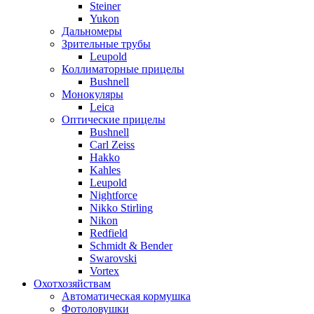
Steiner
Yukon
Дальномеры
Зрительные трубы
Leupold
Коллиматорные прицелы
Bushnell
Монокуляры
Leica
Оптические прицелы
Bushnell
Carl Zeiss
Hakko
Kahles
Leupold
Nightforce
Nikko Stirling
Nikon
Redfield
Schmidt & Bender
Swarovski
Vortex
Охотхозяйствам
Автоматическая кормушка
Фотоловушки