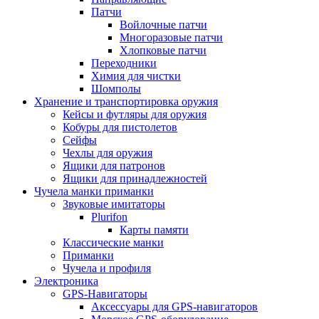
Патчи
Войлочные патчи
Многоразовые патчи
Хлопковые патчи
Переходники
Химия для чистки
Шомполы
Хранение и транспортировка оружия
Кейсы и футляры для оружия
Кобуры для пистолетов
Сейфы
Чехлы для оружия
Ящики для патронов
Ящики для принадлежностей
Чучела манки приманки
Звуковые имитаторы
Plurifon
Карты памяти
Классические манки
Приманки
Чучела и профиля
Электроника
GPS-Навигаторы
Аксессуары для GPS-навигаторов