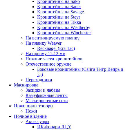
Кронштейны на Sako
Кронштейны на Sauer
Кронштейны на Savage
Кронштейны на Steyr
Кронштейны на Tikka
Кронштейны на Weatherby
Кронштейны на Winchester
На вентилируемую планку
На планку Weaver
Recknagel (Era Tac)
На призму 11-12 мм
Нижние части кронштейнов
Отечественное оружие
Боковые кронштейны (Сайга Тигр Вепрь и
тд)
Переходники
Маскировка
Засидки и лабазы
Камуфляжные ленты
Маскировочные сети
Ножи пилы топоры
Ножи
Ночное видение
Аксессуары
ИК-фонари ЛЦУ