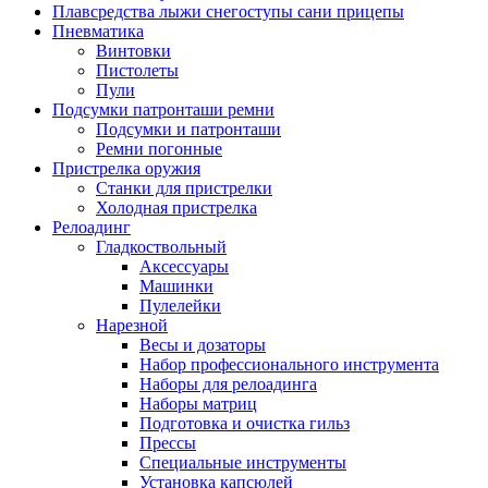
Плавсредства лыжи снегоступы сани прицепы
Пневматика
Винтовки
Пистолеты
Пули
Подсумки патронташи ремни
Подсумки и патронташи
Ремни погонные
Пристрелка оружия
Станки для пристрелки
Холодная пристрелка
Релоадинг
Гладкоствольный
Аксессуары
Машинки
Пулелейки
Нарезной
Весы и дозаторы
Набор профессионального инструмента
Наборы для релоадинга
Наборы матриц
Подготовка и очистка гильз
Прессы
Специальные инструменты
Установка капсюлей