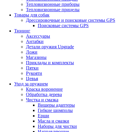
Тепловизионные приборы
Тепловизионные прицелы
Товары для собак
Дрессировочные и поисковые системы GPS
Поисковые системы GPS
Тюнинг
Аксессуары
Антабки
Детали оружия Upgrade
Ложи
Магазины
Приклады и комплекты
Пятки
Рукояти
Цевья
Уход за оружием
Краска воронение
Обработка дерева
Чистка и смазка
Вишеры адаптеры
Гибкие шомполы
Ерши
Масла и смазки
Наборы для чистки
Направляющие