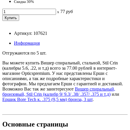
Скидка 30%
77
руб
x
Артикул: 107621
Информация
Отгружаются по 5 шт.
Вы можете купить Вишер спиральный, стальной, Stil Crin
(калибры 5.6, .22, и т.д) всего за 77.00 рублей в интернет-
магазине Opticspremium. У нас представлены Ерши с
описаниями, а так же подробные характеристики и
фотографии. Мы предлагаем Ерши с гарантией и доставкой.
Возможно Вас так же заинтересуют
Вишер спиральный,
бронзовый, Stil Crin (калибр 9/ 9.3/ .38/ .357/ .375 и т.д)
или
Ершик Bore Tech к. .375 (9,5 мм) бронза, 3 шт
.
Основные
страницы