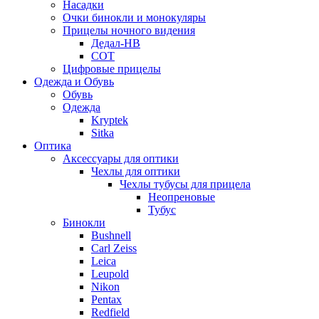
Насадки
Очки бинокли и монокуляры
Прицелы ночного видения
Дедал-НВ
СОТ
Цифровые прицелы
Одежда и Обувь
Обувь
Одежда
Kryptek
Sitka
Оптика
Аксессуары для оптики
Чехлы для оптики
Чехлы тубусы для прицела
Неопреновые
Тубус
Бинокли
Bushnell
Carl Zeiss
Leica
Leupold
Nikon
Pentax
Redfield