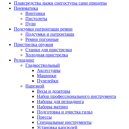
Плавсредства лыжи снегоступы сани прицепы
Пневматика
Винтовки
Пистолеты
Пули
Подсумки патронташи ремни
Подсумки и патронташи
Ремни погонные
Пристрелка оружия
Станки для пристрелки
Холодная пристрелка
Релоадинг
Гладкоствольный
Аксессуары
Машинки
Пулелейки
Нарезной
Весы и дозаторы
Набор профессионального инструмента
Наборы для релоадинга
Наборы матриц
Подготовка и очистка гильз
Прессы
Специальные инструменты
Установка капсюлей