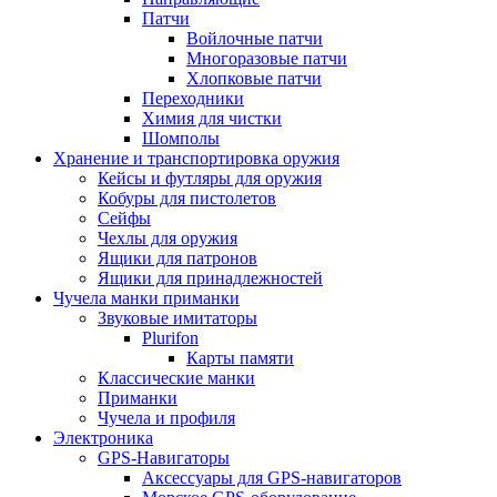
Патчи
Войлочные патчи
Многоразовые патчи
Хлопковые патчи
Переходники
Химия для чистки
Шомполы
Хранение и транспортировка оружия
Кейсы и футляры для оружия
Кобуры для пистолетов
Сейфы
Чехлы для оружия
Ящики для патронов
Ящики для принадлежностей
Чучела манки приманки
Звуковые имитаторы
Plurifon
Карты памяти
Классические манки
Приманки
Чучела и профиля
Электроника
GPS-Навигаторы
Аксессуары для GPS-навигаторов