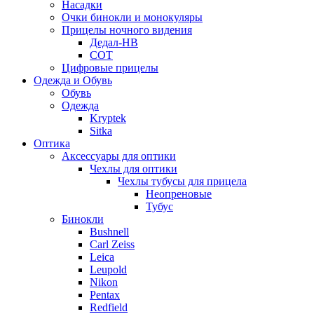
Насадки
Очки бинокли и монокуляры
Прицелы ночного видения
Дедал-НВ
СОТ
Цифровые прицелы
Одежда и Обувь
Обувь
Одежда
Kryptek
Sitka
Оптика
Аксессуары для оптики
Чехлы для оптики
Чехлы тубусы для прицела
Неопреновые
Тубус
Бинокли
Bushnell
Carl Zeiss
Leica
Leupold
Nikon
Pentax
Redfield