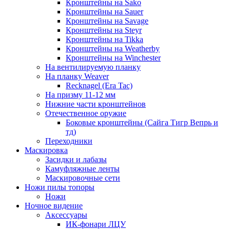
Кронштейны на Sako
Кронштейны на Sauer
Кронштейны на Savage
Кронштейны на Steyr
Кронштейны на Tikka
Кронштейны на Weatherby
Кронштейны на Winchester
На вентилируемую планку
На планку Weaver
Recknagel (Era Tac)
На призму 11-12 мм
Нижние части кронштейнов
Отечественное оружие
Боковые кронштейны (Сайга Тигр Вепрь и
тд)
Переходники
Маскировка
Засидки и лабазы
Камуфляжные ленты
Маскировочные сети
Ножи пилы топоры
Ножи
Ночное видение
Аксессуары
ИК-фонари ЛЦУ