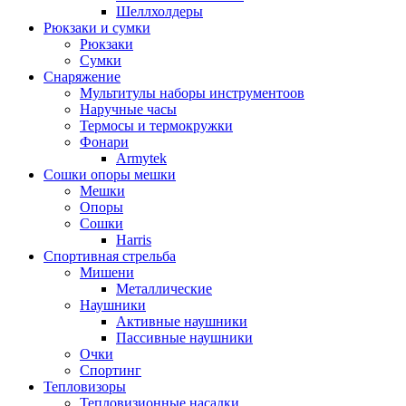
Шеллхолдеры
Рюкзаки и сумки
Рюкзаки
Сумки
Снаряжение
Мультитулы наборы инструментоов
Наручные часы
Термосы и термокружки
Фонари
Armytek
Сошки опоры мешки
Мешки
Опоры
Сошки
Harris
Спортивная стрельба
Мишени
Металлические
Наушники
Активные наушники
Пассивные наушники
Очки
Спортинг
Тепловизоры
Тепловизионные насадки