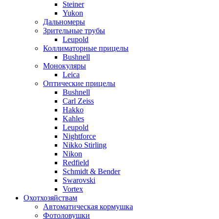
Steiner
Yukon
Дальномеры
Зрительные трубы
Leupold
Коллиматорные прицелы
Bushnell
Монокуляры
Leica
Оптические прицелы
Bushnell
Carl Zeiss
Hakko
Kahles
Leupold
Nightforce
Nikko Stirling
Nikon
Redfield
Schmidt & Bender
Swarovski
Vortex
Охотхозяйствам
Автоматическая кормушка
Фотоловушки