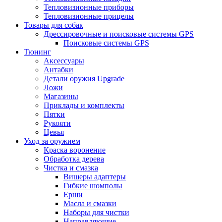
Тепловизионные приборы
Тепловизионные прицелы
Товары для собак
Дрессировочные и поисковые системы GPS
Поисковые системы GPS
Тюнинг
Аксессуары
Антабки
Детали оружия Upgrade
Ложи
Магазины
Приклады и комплекты
Пятки
Рукояти
Цевья
Уход за оружием
Краска воронение
Обработка дерева
Чистка и смазка
Вишеры адаптеры
Гибкие шомполы
Ерши
Масла и смазки
Наборы для чистки
Направляющие