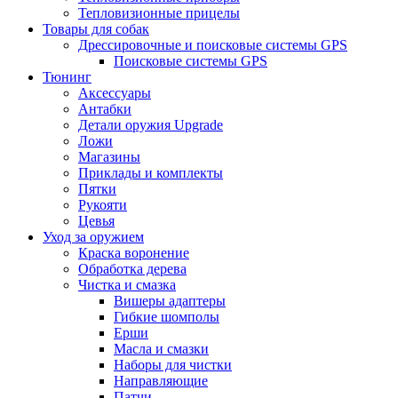
Тепловизионные прицелы
Товары для собак
Дрессировочные и поисковые системы GPS
Поисковые системы GPS
Тюнинг
Аксессуары
Антабки
Детали оружия Upgrade
Ложи
Магазины
Приклады и комплекты
Пятки
Рукояти
Цевья
Уход за оружием
Краска воронение
Обработка дерева
Чистка и смазка
Вишеры адаптеры
Гибкие шомполы
Ерши
Масла и смазки
Наборы для чистки
Направляющие
Патчи