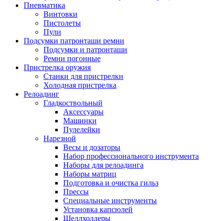
Пневматика
Винтовки
Пистолеты
Пули
Подсумки патронташи ремни
Подсумки и патронташи
Ремни погонные
Пристрелка оружия
Станки для пристрелки
Холодная пристрелка
Релоадинг
Гладкоствольный
Аксессуары
Машинки
Пулелейки
Нарезной
Весы и дозаторы
Набор профессионального инструмента
Наборы для релоадинга
Наборы матриц
Подготовка и очистка гильз
Прессы
Специальные инструменты
Установка капсюлей
Шеллхолдеры