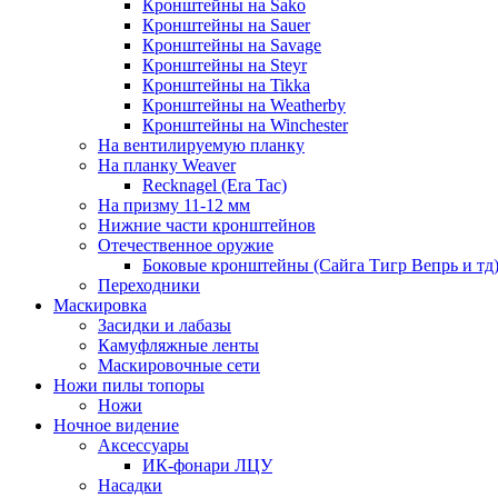
Кронштейны на Sako
Кронштейны на Sauer
Кронштейны на Savage
Кронштейны на Steyr
Кронштейны на Tikka
Кронштейны на Weatherby
Кронштейны на Winchester
На вентилируемую планку
На планку Weaver
Recknagel (Era Tac)
На призму 11-12 мм
Нижние части кронштейнов
Отечественное оружие
Боковые кронштейны (Сайга Тигр Вепрь и тд
Переходники
Маскировка
Засидки и лабазы
Камуфляжные ленты
Маскировочные сети
Ножи пилы топоры
Ножи
Ночное видение
Аксессуары
ИК-фонари ЛЦУ
Насадки