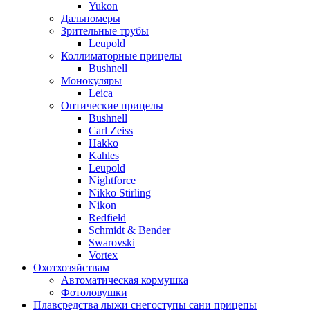
Yukon
Дальномеры
Зрительные трубы
Leupold
Коллиматорные прицелы
Bushnell
Монокуляры
Leica
Оптические прицелы
Bushnell
Carl Zeiss
Hakko
Kahles
Leupold
Nightforce
Nikko Stirling
Nikon
Redfield
Schmidt & Bender
Swarovski
Vortex
Охотхозяйствам
Автоматическая кормушка
Фотоловушки
Плавсредства лыжи снегоступы сани прицепы