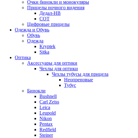
Очки бинокли и монокуляры
Прицелы ночного видения
Дедал-НВ
СОТ
Цифровые прицелы
Одежда и Обувь
Обувь
Одежда
Kryptek
Sitka
Оптика
Аксессуары для оптики
Чехлы для оптики
Чехлы тубусы для прицела
Неопреновые
Тубус
Бинокли
Bushnell
Carl Zeiss
Leica
Leupold
Nikon
Pentax
Redfield
Steiner