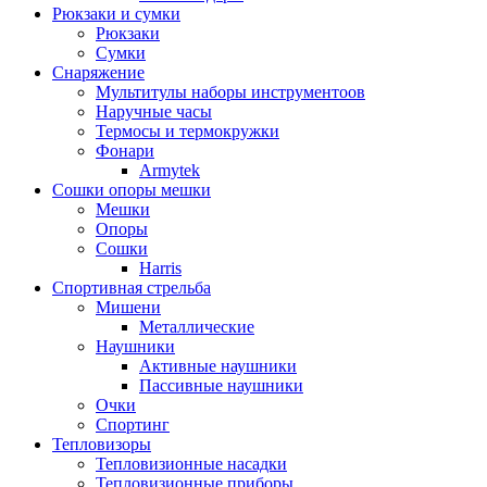
Рюкзаки и сумки
Рюкзаки
Сумки
Снаряжение
Мультитулы наборы инструментоов
Наручные часы
Термосы и термокружки
Фонари
Armytek
Сошки опоры мешки
Мешки
Опоры
Сошки
Harris
Спортивная стрельба
Мишени
Металлические
Наушники
Активные наушники
Пассивные наушники
Очки
Спортинг
Тепловизоры
Тепловизионные насадки
Тепловизионные приборы