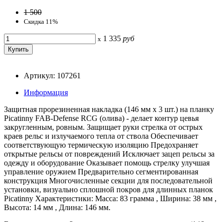
1 500
Скидка 11%
1 335
руб
x
Артикул: 107261
Информация
Защитная прорезиненная накладка (146 мм х 3 шт.) на планку
Picatinny FAB-Defense RCG (олива) - делает контур цевья
закругленным, ровным. Защищает руки стрелка от острых
краев рельс и излучаемого тепла от ствола Обеспечивает
соответствующую термическую изоляцию Предохраняет
открытые рельсы от повреждений Исключает зацеп рельсы за
одежду и оборудование Оказывает помощь стрелку улучшая
управление оружием Предварительно сегментированная
конструкция Многочисленные секции для последовательной
установки, визуально сплошной покров для длинных планок
Picatinny Характеристики: Масса: 83 грамма , Ширина: 38 мм ,
Высота: 14 мм , Длина: 146 мм.