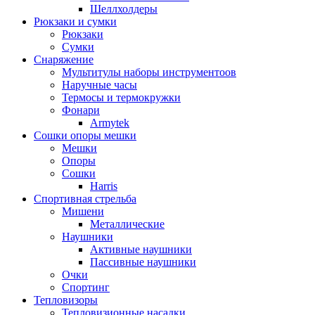
Шеллхолдеры
Рюкзаки и сумки
Рюкзаки
Сумки
Снаряжение
Мультитулы наборы инструментоов
Наручные часы
Термосы и термокружки
Фонари
Armytek
Сошки опоры мешки
Мешки
Опоры
Сошки
Harris
Спортивная стрельба
Мишени
Металлические
Наушники
Активные наушники
Пассивные наушники
Очки
Спортинг
Тепловизоры
Тепловизионные насадки