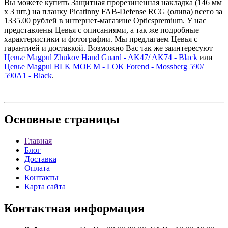
Вы можете купить Защитная прорезиненная накладка (146 мм
х 3 шт.) на планку Picatinny FAB-Defense RCG (олива) всего за
1335.00 рублей в интернет-магазине Opticspremium. У нас
представлены Цевья с описаниями, а так же подробные
характеристики и фотографии. Мы предлагаем Цевья с
гарантией и доставкой. Возможно Вас так же заинтересуют
Цевье Magpul Zhukov Hand Guard - AK47/ AK74 - Black
или
Цевье Magpul BLK MOE M - LOK Forend - Mossberg 590/
590A1 - Black
.
Основные
страницы
Главная
Блог
Доставка
Оплата
Контакты
Карта сайта
Контактная
информация