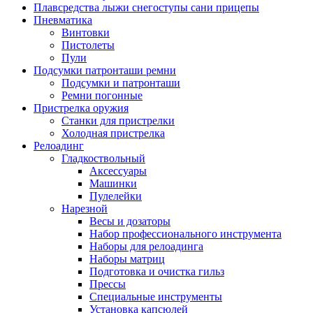
Плавсредства лыжи снегоступы сани прицепы
Пневматика
Винтовки
Пистолеты
Пули
Подсумки патронташи ремни
Подсумки и патронташи
Ремни погонные
Пристрелка оружия
Станки для пристрелки
Холодная пристрелка
Релоадинг
Гладкоствольный
Аксессуары
Машинки
Пулелейки
Нарезной
Весы и дозаторы
Набор профессионального инструмента
Наборы для релоадинга
Наборы матриц
Подготовка и очистка гильз
Прессы
Специальные инструменты
Установка капсюлей