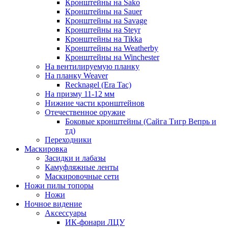
Кронштейны на Sako
Кронштейны на Sauer
Кронштейны на Savage
Кронштейны на Steyr
Кронштейны на Tikka
Кронштейны на Weatherby
Кронштейны на Winchester
На вентилируемую планку
На планку Weaver
Recknagel (Era Tac)
На призму 11-12 мм
Нижние части кронштейнов
Отечественное оружие
Боковые кронштейны (Сайга Тигр Вепрь и
тд)
Переходники
Маскировка
Засидки и лабазы
Камуфляжные ленты
Маскировочные сети
Ножи пилы топоры
Ножи
Ночное видение
Аксессуары
ИК-фонари ЛЦУ