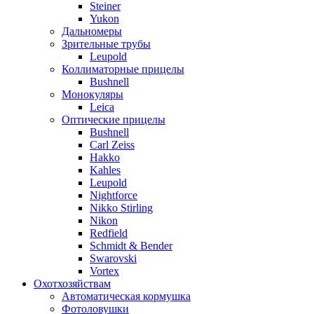
Steiner
Yukon
Дальномеры
Зрительные трубы
Leupold
Коллиматорные прицелы
Bushnell
Монокуляры
Leica
Оптические прицелы
Bushnell
Carl Zeiss
Hakko
Kahles
Leupold
Nightforce
Nikko Stirling
Nikon
Redfield
Schmidt & Bender
Swarovski
Vortex
Охотхозяйствам
Автоматическая кормушка
Фотоловушки