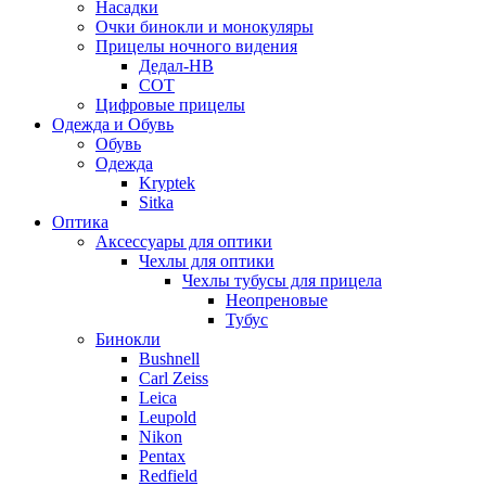
Насадки
Очки бинокли и монокуляры
Прицелы ночного видения
Дедал-НВ
СОТ
Цифровые прицелы
Одежда и Обувь
Обувь
Одежда
Kryptek
Sitka
Оптика
Аксессуары для оптики
Чехлы для оптики
Чехлы тубусы для прицела
Неопреновые
Тубус
Бинокли
Bushnell
Carl Zeiss
Leica
Leupold
Nikon
Pentax
Redfield