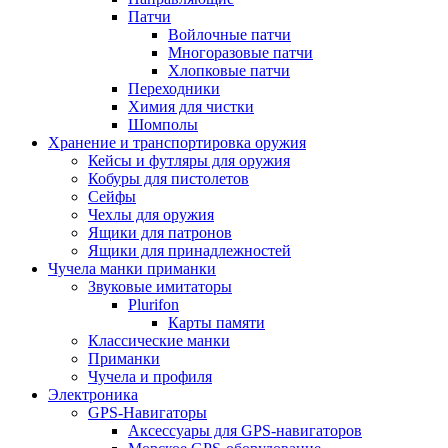
Патчи
Войлочные патчи
Многоразовые патчи
Хлопковые патчи
Переходники
Химия для чистки
Шомполы
Хранение и транспортировка оружия
Кейсы и футляры для оружия
Кобуры для пистолетов
Сейфы
Чехлы для оружия
Ящики для патронов
Ящики для принадлежностей
Чучела манки приманки
Звуковые имитаторы
Plurifon
Карты памяти
Классические манки
Приманки
Чучела и профиля
Электроника
GPS-Навигаторы
Аксессуары для GPS-навигаторов