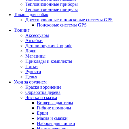
Тепловизионные приборы
Тепловизионные прицелы
Товары для собак
Дрессировочные и поисковые системы GPS
Поисковые системы GPS
Тюнинг
Аксессуары
Антабки
Детали оружия Upgrade
Ложи
Магазины
Приклады и комплекты
Пятки
Рукояти
Цевья
Уход за оружием
Краска воронение
Обработка дерева
Чистка и смазка
Вишеры адаптеры
Гибкие шомполы
Ерши
Масла и смазки
Наборы для чистки
Направляющие