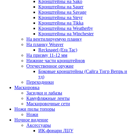
Кронштейны на Sako
Кронштейны на Sauer
Кронштейны на Savage
Кронштейны на Steyr
Кронштейны на Tikka
Кронштейны на Weatherby
Кронштейны на Winchester
На вентилируемую планку
На планку Weaver
Recknagel (Era Tac)
На призму 11-12 мм
Нижние части кронштейнов
Отечественное оружие
Боковые кронштейны (Сайга Тигр Вепрь и
тд)
Переходники
Маскировка
Засидки и лабазы
Камуфляжные ленты
Маскировочные сети
Ножи пилы топоры
Ножи
Ночное видение
Аксессуары
ИК-фонари ЛЦУ