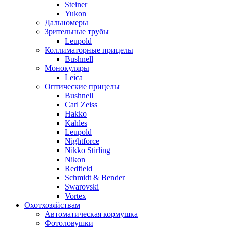
Steiner
Yukon
Дальномеры
Зрительные трубы
Leupold
Коллиматорные прицелы
Bushnell
Монокуляры
Leica
Оптические прицелы
Bushnell
Carl Zeiss
Hakko
Kahles
Leupold
Nightforce
Nikko Stirling
Nikon
Redfield
Schmidt & Bender
Swarovski
Vortex
Охотхозяйствам
Автоматическая кормушка
Фотоловушки