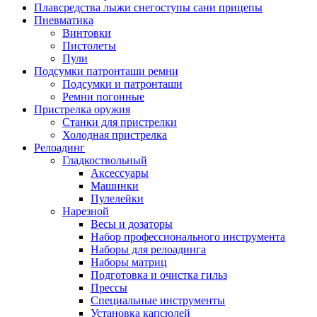
Плавсредства лыжи снегоступы сани прицепы
Пневматика
Винтовки
Пистолеты
Пули
Подсумки патронташи ремни
Подсумки и патронташи
Ремни погонные
Пристрелка оружия
Станки для пристрелки
Холодная пристрелка
Релоадинг
Гладкоствольный
Аксессуары
Машинки
Пулелейки
Нарезной
Весы и дозаторы
Набор профессионального инструмента
Наборы для релоадинга
Наборы матриц
Подготовка и очистка гильз
Прессы
Специальные инструменты
Установка капсюлей