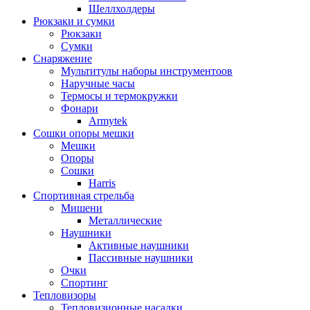
Шеллхолдеры
Рюкзаки и сумки
Рюкзаки
Сумки
Снаряжение
Мультитулы наборы инструментоов
Наручные часы
Термосы и термокружки
Фонари
Armytek
Сошки опоры мешки
Мешки
Опоры
Сошки
Harris
Спортивная стрельба
Мишени
Металлические
Наушники
Активные наушники
Пассивные наушники
Очки
Спортинг
Тепловизоры
Тепловизионные насадки