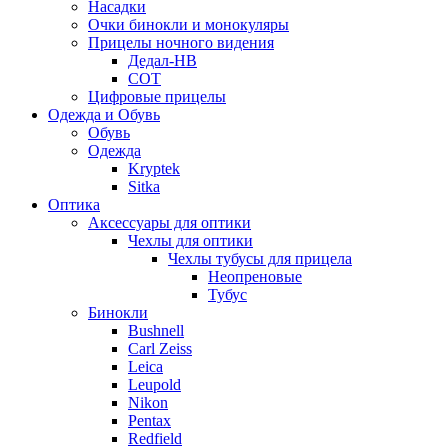
Насадки
Очки бинокли и монокуляры
Прицелы ночного видения
Дедал-НВ
СОТ
Цифровые прицелы
Одежда и Обувь
Обувь
Одежда
Kryptek
Sitka
Оптика
Аксессуары для оптики
Чехлы для оптики
Чехлы тубусы для прицела
Неопреновые
Тубус
Бинокли
Bushnell
Carl Zeiss
Leica
Leupold
Nikon
Pentax
Redfield