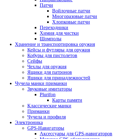
Патчи
Войлочные патчи
Многоразовые патчи
Хлопковые патчи
Переходники
Химия для чистки
Шомполы
Хранение и транспортировка оружия
Кейсы и футляры для оружия
Кобуры для пистолетов
Сейфы
Чехлы для оружия
Ящики для патронов
Ящики для принадлежностей
Чучела манки приманки
Звуковые имитаторы
Plurifon
Карты памяти
Классические манки
Приманки
Чучела и профиля
Электроника
GPS-Навигаторы
Аксессуары для GPS-навигаторов