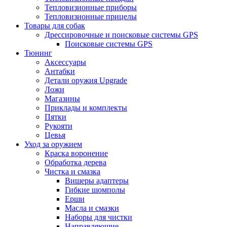
Тепловизионные приборы
Тепловизионные прицелы
Товары для собак
Дрессировочные и поисковые системы GPS
Поисковые системы GPS
Тюнинг
Аксессуары
Антабки
Детали оружия Upgrade
Ложи
Магазины
Приклады и комплекты
Пятки
Рукояти
Цевья
Уход за оружием
Краска воронение
Обработка дерева
Чистка и смазка
Вишеры адаптеры
Гибкие шомполы
Ерши
Масла и смазки
Наборы для чистки
Направляющие