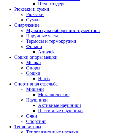
Шеллхолдеры
Рюкзаки и сумки
Рюкзаки
Сумки
Снаряжение
Мультитулы наборы инструментоов
Наручные часы
Термосы и термокружки
Фонари
Armytek
Сошки опоры мешки
Мешки
Опоры
Сошки
Harris
Спортивная стрельба
Мишени
Металлические
Наушники
Активные наушники
Пассивные наушники
Очки
Спортинг
Тепловизоры
Тепловизионные насадки