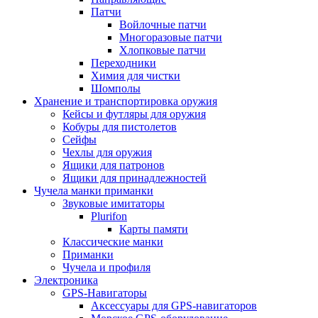
Патчи
Войлочные патчи
Многоразовые патчи
Хлопковые патчи
Переходники
Химия для чистки
Шомполы
Хранение и транспортировка оружия
Кейсы и футляры для оружия
Кобуры для пистолетов
Сейфы
Чехлы для оружия
Ящики для патронов
Ящики для принадлежностей
Чучела манки приманки
Звуковые имитаторы
Plurifon
Карты памяти
Классические манки
Приманки
Чучела и профиля
Электроника
GPS-Навигаторы
Аксессуары для GPS-навигаторов