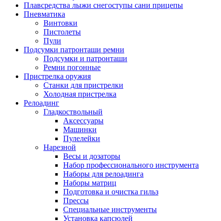
Плавсредства лыжи снегоступы сани прицепы
Пневматика
Винтовки
Пистолеты
Пули
Подсумки патронташи ремни
Подсумки и патронташи
Ремни погонные
Пристрелка оружия
Станки для пристрелки
Холодная пристрелка
Релоадинг
Гладкоствольный
Аксессуары
Машинки
Пулелейки
Нарезной
Весы и дозаторы
Набор профессионального инструмента
Наборы для релоадинга
Наборы матриц
Подготовка и очистка гильз
Прессы
Специальные инструменты
Установка капсюлей