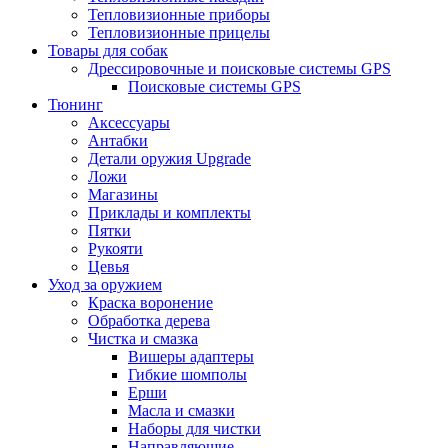
Тепловизионные приборы
Тепловизионные прицелы
Товары для собак
Дрессировочные и поисковые системы GPS
Поисковые системы GPS
Тюнинг
Аксессуары
Антабки
Детали оружия Upgrade
Ложи
Магазины
Приклады и комплекты
Пятки
Рукояти
Цевья
Уход за оружием
Краска воронение
Обработка дерева
Чистка и смазка
Вишеры адаптеры
Гибкие шомполы
Ерши
Масла и смазки
Наборы для чистки
Направляющие