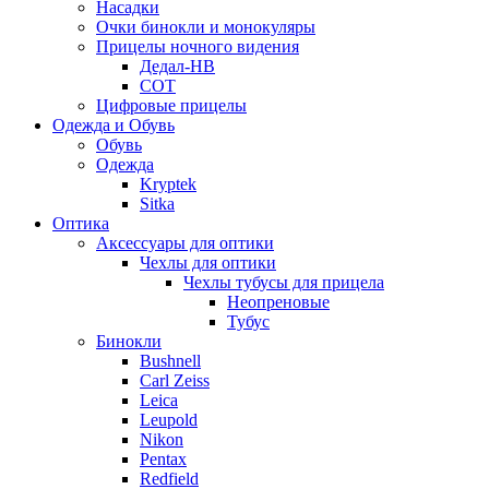
Насадки
Очки бинокли и монокуляры
Прицелы ночного видения
Дедал-НВ
СОТ
Цифровые прицелы
Одежда и Обувь
Обувь
Одежда
Kryptek
Sitka
Оптика
Аксессуары для оптики
Чехлы для оптики
Чехлы тубусы для прицела
Неопреновые
Тубус
Бинокли
Bushnell
Carl Zeiss
Leica
Leupold
Nikon
Pentax
Redfield