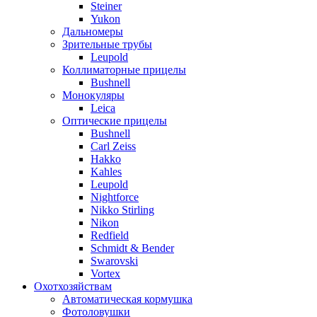
Steiner
Yukon
Дальномеры
Зрительные трубы
Leupold
Коллиматорные прицелы
Bushnell
Монокуляры
Leica
Оптические прицелы
Bushnell
Carl Zeiss
Hakko
Kahles
Leupold
Nightforce
Nikko Stirling
Nikon
Redfield
Schmidt & Bender
Swarovski
Vortex
Охотхозяйствам
Автоматическая кормушка
Фотоловушки