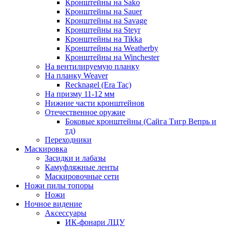
Кронштейны на Sako
Кронштейны на Sauer
Кронштейны на Savage
Кронштейны на Steyr
Кронштейны на Tikka
Кронштейны на Weatherby
Кронштейны на Winchester
На вентилируемую планку
На планку Weaver
Recknagel (Era Tac)
На призму 11-12 мм
Нижние части кронштейнов
Отечественное оружие
Боковые кронштейны (Сайга Тигр Вепрь и
тд)
Переходники
Маскировка
Засидки и лабазы
Камуфляжные ленты
Маскировочные сети
Ножи пилы топоры
Ножи
Ночное видение
Аксессуары
ИК-фонари ЛЦУ