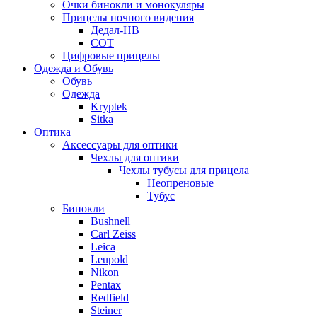
Очки бинокли и монокуляры
Прицелы ночного видения
Дедал-НВ
СОТ
Цифровые прицелы
Одежда и Обувь
Обувь
Одежда
Kryptek
Sitka
Оптика
Аксессуары для оптики
Чехлы для оптики
Чехлы тубусы для прицела
Неопреновые
Тубус
Бинокли
Bushnell
Carl Zeiss
Leica
Leupold
Nikon
Pentax
Redfield
Steiner