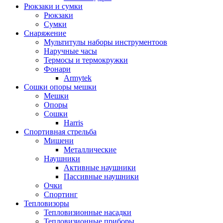
Рюкзаки и сумки
Рюкзаки
Сумки
Снаряжение
Мультитулы наборы инструментоов
Наручные часы
Термосы и термокружки
Фонари
Armytek
Сошки опоры мешки
Мешки
Опоры
Сошки
Harris
Спортивная стрельба
Мишени
Металлические
Наушники
Активные наушники
Пассивные наушники
Очки
Спортинг
Тепловизоры
Тепловизионные насадки
Тепловизионные приборы