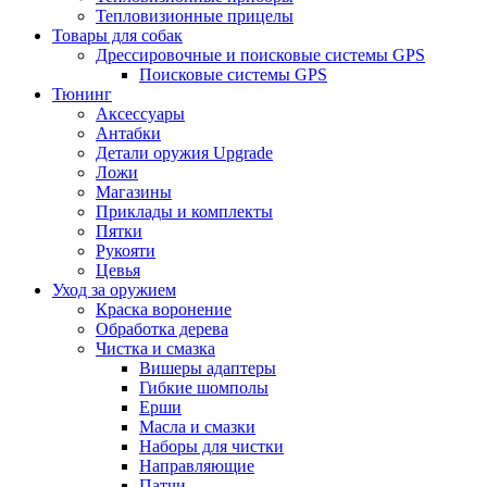
Тепловизионные прицелы
Товары для собак
Дрессировочные и поисковые системы GPS
Поисковые системы GPS
Тюнинг
Аксессуары
Антабки
Детали оружия Upgrade
Ложи
Магазины
Приклады и комплекты
Пятки
Рукояти
Цевья
Уход за оружием
Краска воронение
Обработка дерева
Чистка и смазка
Вишеры адаптеры
Гибкие шомполы
Ерши
Масла и смазки
Наборы для чистки
Направляющие
Патчи