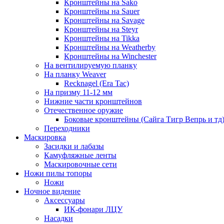
Кронштейны на Sako
Кронштейны на Sauer
Кронштейны на Savage
Кронштейны на Steyr
Кронштейны на Tikka
Кронштейны на Weatherby
Кронштейны на Winchester
На вентилируемую планку
На планку Weaver
Recknagel (Era Tac)
На призму 11-12 мм
Нижние части кронштейнов
Отечественное оружие
Боковые кронштейны (Сайга Тигр Вепрь и тд
Переходники
Маскировка
Засидки и лабазы
Камуфляжные ленты
Маскировочные сети
Ножи пилы топоры
Ножи
Ночное видение
Аксессуары
ИК-фонари ЛЦУ
Насадки