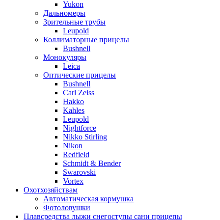
Yukon
Дальномеры
Зрительные трубы
Leupold
Коллиматорные прицелы
Bushnell
Монокуляры
Leica
Оптические прицелы
Bushnell
Carl Zeiss
Hakko
Kahles
Leupold
Nightforce
Nikko Stirling
Nikon
Redfield
Schmidt & Bender
Swarovski
Vortex
Охотхозяйствам
Автоматическая кормушка
Фотоловушки
Плавсредства лыжи снегоступы сани прицепы