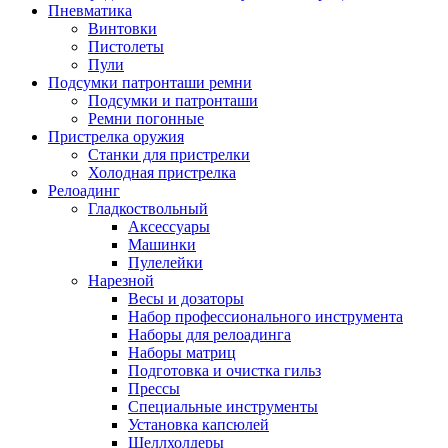
Пневматика
Винтовки
Пистолеты
Пули
Подсумки патронташи ремни
Подсумки и патронташи
Ремни погонные
Пристрелка оружия
Станки для пристрелки
Холодная пристрелка
Релоадинг
Гладкоствольный
Аксессуары
Машинки
Пулелейки
Нарезной
Весы и дозаторы
Набор профессионального инструмента
Наборы для релоадинга
Наборы матриц
Подготовка и очистка гильз
Прессы
Специальные инструменты
Установка капсюлей
Шеллхолдеры