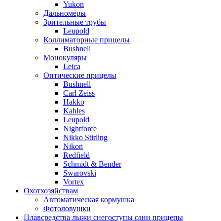
Yukon
Дальномеры
Зрительные трубы
Leupold
Коллиматорные прицелы
Bushnell
Монокуляры
Leica
Оптические прицелы
Bushnell
Carl Zeiss
Hakko
Kahles
Leupold
Nightforce
Nikko Stirling
Nikon
Redfield
Schmidt & Bender
Swarovski
Vortex
Охотхозяйствам
Автоматическая кормушка
Фотоловушки
Плавсредства лыжи снегоступы сани прицепы