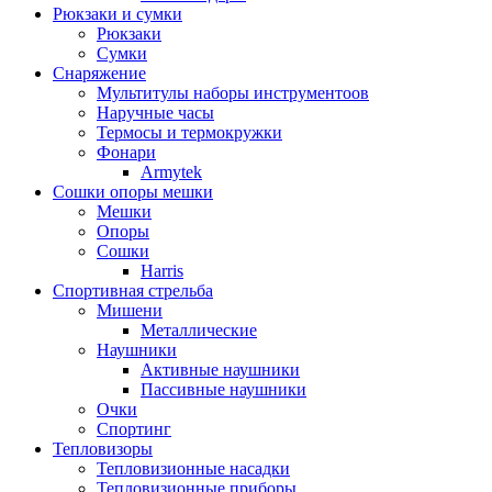
Рюкзаки и сумки
Рюкзаки
Сумки
Снаряжение
Мультитулы наборы инструментоов
Наручные часы
Термосы и термокружки
Фонари
Armytek
Сошки опоры мешки
Мешки
Опоры
Сошки
Harris
Спортивная стрельба
Мишени
Металлические
Наушники
Активные наушники
Пассивные наушники
Очки
Спортинг
Тепловизоры
Тепловизионные насадки
Тепловизионные приборы