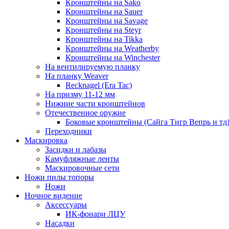
Кронштейны на Sako
Кронштейны на Sauer
Кронштейны на Savage
Кронштейны на Steyr
Кронштейны на Tikka
Кронштейны на Weatherby
Кронштейны на Winchester
На вентилируемую планку
На планку Weaver
Recknagel (Era Tac)
На призму 11-12 мм
Нижние части кронштейнов
Отечественное оружие
Боковые кронштейны (Сайга Тигр Вепрь и тд
Переходники
Маскировка
Засидки и лабазы
Камуфляжные ленты
Маскировочные сети
Ножи пилы топоры
Ножи
Ночное видение
Аксессуары
ИК-фонари ЛЦУ
Насадки