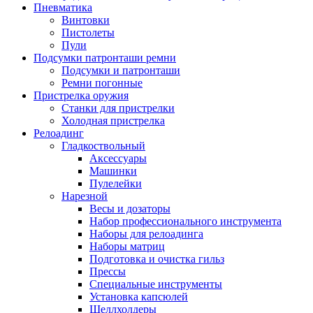
Пневматика
Винтовки
Пистолеты
Пули
Подсумки патронташи ремни
Подсумки и патронташи
Ремни погонные
Пристрелка оружия
Станки для пристрелки
Холодная пристрелка
Релоадинг
Гладкоствольный
Аксессуары
Машинки
Пулелейки
Нарезной
Весы и дозаторы
Набор профессионального инструмента
Наборы для релоадинга
Наборы матриц
Подготовка и очистка гильз
Прессы
Специальные инструменты
Установка капсюлей
Шеллхолдеры