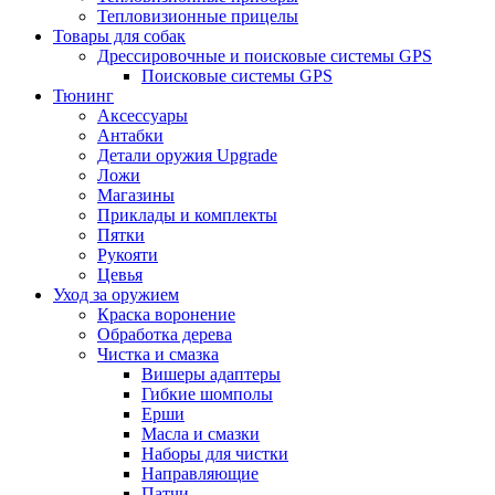
Тепловизионные прицелы
Товары для собак
Дрессировочные и поисковые системы GPS
Поисковые системы GPS
Тюнинг
Аксессуары
Антабки
Детали оружия Upgrade
Ложи
Магазины
Приклады и комплекты
Пятки
Рукояти
Цевья
Уход за оружием
Краска воронение
Обработка дерева
Чистка и смазка
Вишеры адаптеры
Гибкие шомполы
Ерши
Масла и смазки
Наборы для чистки
Направляющие
Патчи