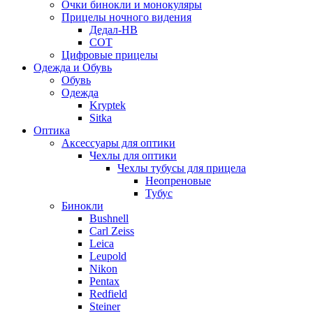
Очки бинокли и монокуляры
Прицелы ночного видения
Дедал-НВ
СОТ
Цифровые прицелы
Одежда и Обувь
Обувь
Одежда
Kryptek
Sitka
Оптика
Аксессуары для оптики
Чехлы для оптики
Чехлы тубусы для прицела
Неопреновые
Тубус
Бинокли
Bushnell
Carl Zeiss
Leica
Leupold
Nikon
Pentax
Redfield
Steiner