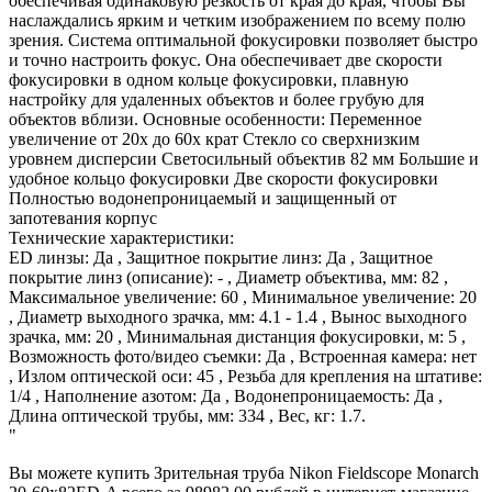
обеспечивая одинаковую резкость от края до края, чтобы Вы
наслаждались ярким и четким изображением по всему полю
зрения. Система оптимальной фокусировки позволяет быстро
и точно настроить фокус. Она обеспечивает две скорости
фокусировки в одном кольце фокусировки, плавную
настройку для удаленных объектов и более грубую для
объектов вблизи. Основные особенности: Переменное
увеличение от 20х до 60х крат Стекло со сверхнизким
уровнем дисперсии Светосильный объектив 82 мм Большие и
удобное кольцо фокусировки Две скорости фокусировки
Полностью водонепроницаемый и защищенный от
запотевания корпус
Технические характеристики:
ED линзы: Да , Защитное покрытие линз: Да , Защитное
покрытие линз (описание): - , Диаметр объектива, мм: 82 ,
Максимальное увеличение: 60 , Минимальное увеличение: 20
, Диаметр выходного зрачка, мм: 4.1 - 1.4 , Вынос выходного
зрачка, мм: 20 , Минимальная дистанция фокусировки, м: 5 ,
Возможность фото/видео съемки: Да , Встроенная камера: нет
, Излом оптической оси: 45 , Резьба для крепления на штативе:
1/4 , Наполнение азотом: Да , Водонепроницаемость: Да ,
Длина оптической трубы, мм: 334 , Вес, кг: 1.7.
"
Вы можете купить Зрительная труба Nikon Fieldscope Monarch