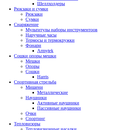
Шеллхолдеры
Рюкзаки и сумки
Рюкзаки
Сумки
Снаряжение
Мультитулы наборы инструментоов
Наручные часы
Термосы и термокружки
Фонари
Armytek
Сошки опоры мешки
Мешки
Опоры
Сошки
Harris
Спортивная стрельба
Мишени
Металлические
Наушники
Активные наушники
Пассивные наушники
Очки
Спортинг
Тепловизоры
Тепловизионные насадки