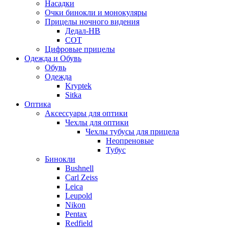
Насадки
Очки бинокли и монокуляры
Прицелы ночного видения
Дедал-НВ
СОТ
Цифровые прицелы
Одежда и Обувь
Обувь
Одежда
Kryptek
Sitka
Оптика
Аксессуары для оптики
Чехлы для оптики
Чехлы тубусы для прицела
Неопреновые
Тубус
Бинокли
Bushnell
Carl Zeiss
Leica
Leupold
Nikon
Pentax
Redfield