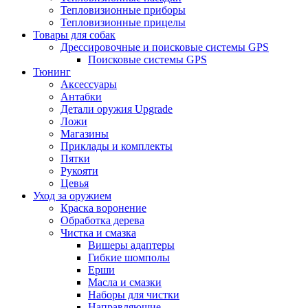
Тепловизионные приборы
Тепловизионные прицелы
Товары для собак
Дрессировочные и поисковые системы GPS
Поисковые системы GPS
Тюнинг
Аксессуары
Антабки
Детали оружия Upgrade
Ложи
Магазины
Приклады и комплекты
Пятки
Рукояти
Цевья
Уход за оружием
Краска воронение
Обработка дерева
Чистка и смазка
Вишеры адаптеры
Гибкие шомполы
Ерши
Масла и смазки
Наборы для чистки
Направляющие