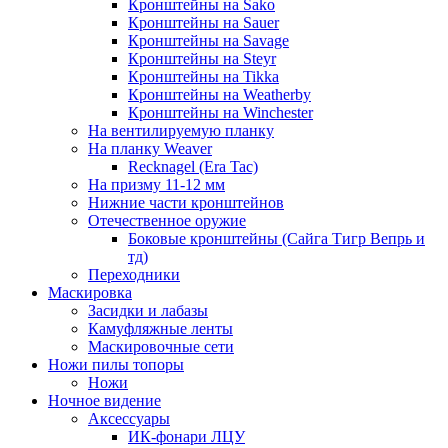
Кронштейны на Sako
Кронштейны на Sauer
Кронштейны на Savage
Кронштейны на Steyr
Кронштейны на Tikka
Кронштейны на Weatherby
Кронштейны на Winchester
На вентилируемую планку
На планку Weaver
Recknagel (Era Tac)
На призму 11-12 мм
Нижние части кронштейнов
Отечественное оружие
Боковые кронштейны (Сайга Тигр Вепрь и
тд)
Переходники
Маскировка
Засидки и лабазы
Камуфляжные ленты
Маскировочные сети
Ножи пилы топоры
Ножи
Ночное видение
Аксессуары
ИК-фонари ЛЦУ