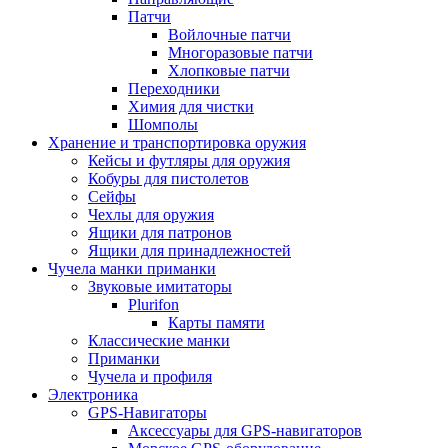
Патчи
Войлочные патчи
Многоразовые патчи
Хлопковые патчи
Переходники
Химия для чистки
Шомполы
Хранение и транспортировка оружия
Кейсы и футляры для оружия
Кобуры для пистолетов
Сейфы
Чехлы для оружия
Ящики для патронов
Ящики для принадлежностей
Чучела манки приманки
Звуковые имитаторы
Plurifon
Карты памяти
Классические манки
Приманки
Чучела и профиля
Электроника
GPS-Навигаторы
Аксессуары для GPS-навигаторов