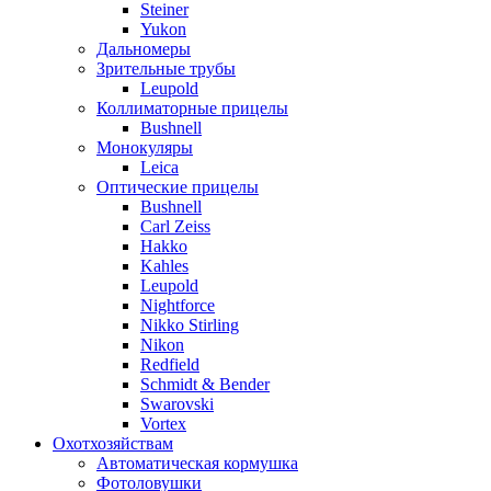
Steiner
Yukon
Дальномеры
Зрительные трубы
Leupold
Коллиматорные прицелы
Bushnell
Монокуляры
Leica
Оптические прицелы
Bushnell
Carl Zeiss
Hakko
Kahles
Leupold
Nightforce
Nikko Stirling
Nikon
Redfield
Schmidt & Bender
Swarovski
Vortex
Охотхозяйствам
Автоматическая кормушка
Фотоловушки