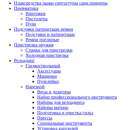
Плавсредства лыжи снегоступы сани прицепы
Пневматика
Винтовки
Пистолеты
Пули
Подсумки патронташи ремни
Подсумки и патронташи
Ремни погонные
Пристрелка оружия
Станки для пристрелки
Холодная пристрелка
Релоадинг
Гладкоствольный
Аксессуары
Машинки
Пулелейки
Нарезной
Весы и дозаторы
Набор профессионального инструмента
Наборы для релоадинга
Наборы матриц
Подготовка и очистка гильз
Прессы
Специальные инструменты
Установка капсюлей