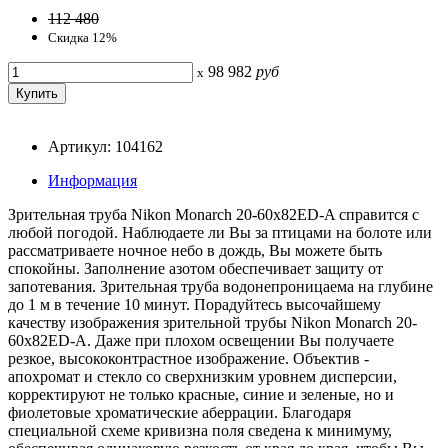
112 480
Скидка 12%
98 982
руб
x
Артикул: 104162
Информация
Зрительная труба Nikon Monarch 20-60x82ED-A справится с
любой погодой. Наблюдаете ли Вы за птицами на болоте или
рассматриваете ночное небо в дождь, Вы можете быть
спокойны. Заполнение азотом обеспечивает защиту от
запотевания. Зрительная труба водонепроницаема на глубине
до 1 м в течение 10 минут. Порадуйтесь высочайшему
качеству изображения зрительной трубы Nikon Monarch 20-
60x82ED-A. Даже при плохом освещении Вы получаете
резкое, высококонтрастное изображение. Объектив -
апохромат и стекло со сверхнизким уровнем дисперсии,
корректируют не только красные, синие и зеленые, но и
фиолетовые хроматические аберрации. Благодаря
специальной схеме кривизна поля сведена к минимуму,