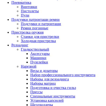
Пневматика
Винтовки
Пистолеты
Пули
Подсумки патронташи ремни
Подсумки и патронташи
Ремни погонные
Пристрелка оружия
Станки для пристрелки
Холодная пристрелка
Релоадинг
Гладкоствольный
Аксессуары
Машинки
Пулелейки
Нарезной
Весы и дозаторы
Набор профессионального инструмента
Наборы для релоадинга
Наборы матриц
Подготовка и очистка гильз
Прессы
Специальные инструменты
Установка капсюлей
Шеллхолдеры