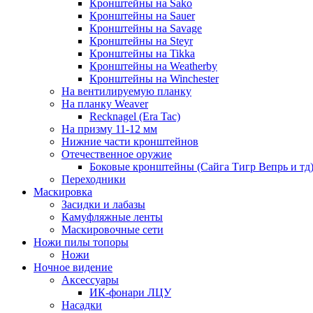
Кронштейны на Sako
Кронштейны на Sauer
Кронштейны на Savage
Кронштейны на Steyr
Кронштейны на Tikka
Кронштейны на Weatherby
Кронштейны на Winchester
На вентилируемую планку
На планку Weaver
Recknagel (Era Tac)
На призму 11-12 мм
Нижние части кронштейнов
Отечественное оружие
Боковые кронштейны (Сайга Тигр Вепрь и тд
Переходники
Маскировка
Засидки и лабазы
Камуфляжные ленты
Маскировочные сети
Ножи пилы топоры
Ножи
Ночное видение
Аксессуары
ИК-фонари ЛЦУ
Насадки