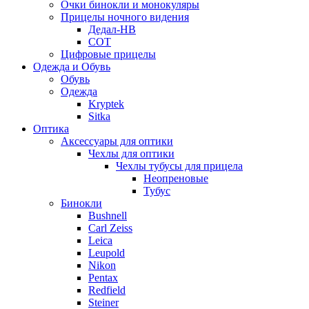
Очки бинокли и монокуляры
Прицелы ночного видения
Дедал-НВ
СОТ
Цифровые прицелы
Одежда и Обувь
Обувь
Одежда
Kryptek
Sitka
Оптика
Аксессуары для оптики
Чехлы для оптики
Чехлы тубусы для прицела
Неопреновые
Тубус
Бинокли
Bushnell
Carl Zeiss
Leica
Leupold
Nikon
Pentax
Redfield
Steiner