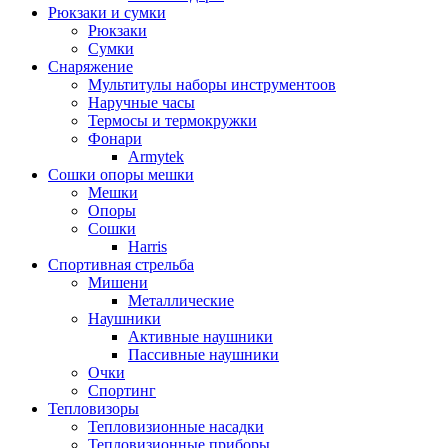
Рюкзаки и сумки
Рюкзаки
Сумки
Снаряжение
Мультитулы наборы инструментоов
Наручные часы
Термосы и термокружки
Фонари
Armytek
Сошки опоры мешки
Мешки
Опоры
Сошки
Harris
Спортивная стрельба
Мишени
Металлические
Наушники
Активные наушники
Пассивные наушники
Очки
Спортинг
Тепловизоры
Тепловизионные насадки
Тепловизионные приборы