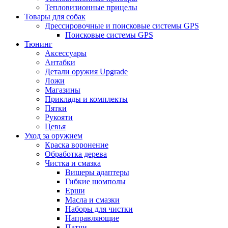
Тепловизионные прицелы
Товары для собак
Дрессировочные и поисковые системы GPS
Поисковые системы GPS
Тюнинг
Аксессуары
Антабки
Детали оружия Upgrade
Ложи
Магазины
Приклады и комплекты
Пятки
Рукояти
Цевья
Уход за оружием
Краска воронение
Обработка дерева
Чистка и смазка
Вишеры адаптеры
Гибкие шомполы
Ерши
Масла и смазки
Наборы для чистки
Направляющие
Патчи