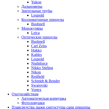
Yukon
Дальномеры
Зрительные трубы
Leupold
Коллиматорные прицелы
Bushnell
Монокуляры
Leica
Оптические прицелы
Bushnell
Carl Zeiss
Hakko
Kahles
Leupold
Nightforce
Nikko Stirling
Nikon
Redfield
Schmidt & Bender
Swarovski
Vortex
Охотхозяйствам
Автоматическая кормушка
Фотоловушки
Плавсредства лыжи снегоступы сани прицепы