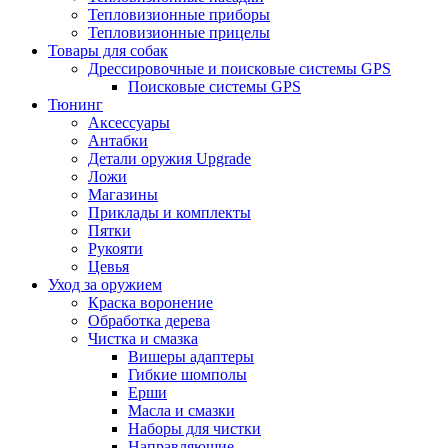
Тепловизионные приборы
Тепловизионные прицелы
Товары для собак
Дрессировочные и поисковые системы GPS
Поисковые системы GPS
Тюнинг
Аксессуары
Антабки
Детали оружия Upgrade
Ложи
Магазины
Приклады и комплекты
Пятки
Рукояти
Цевья
Уход за оружием
Краска воронение
Обработка дерева
Чистка и смазка
Вишеры адаптеры
Гибкие шомполы
Ерши
Масла и смазки
Наборы для чистки
Направляющие