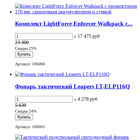
Комплект LightForce Enforcer Walkpack с...
17 475
руб
x
23 300
Скидка 25%
Артикул: 106066
Фонарь тактический Leapers LT-ELP116Q
4 278
руб
x
5 630
Скидка 24%
Артикул: 106065