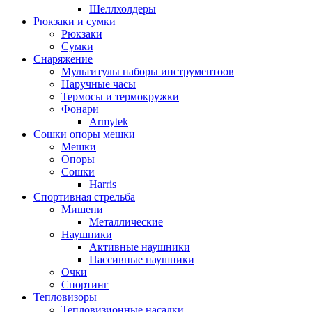
Шеллхолдеры
Рюкзаки и сумки
Рюкзаки
Сумки
Снаряжение
Мультитулы наборы инструментоов
Наручные часы
Термосы и термокружки
Фонари
Armytek
Сошки опоры мешки
Мешки
Опоры
Сошки
Harris
Спортивная стрельба
Мишени
Металлические
Наушники
Активные наушники
Пассивные наушники
Очки
Спортинг
Тепловизоры
Тепловизионные насадки