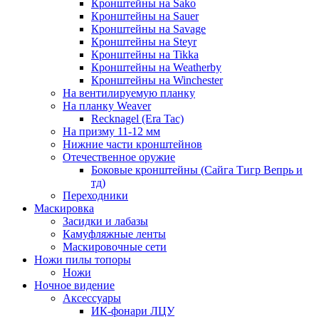
Кронштейны на Sako
Кронштейны на Sauer
Кронштейны на Savage
Кронштейны на Steyr
Кронштейны на Tikka
Кронштейны на Weatherby
Кронштейны на Winchester
На вентилируемую планку
На планку Weaver
Recknagel (Era Tac)
На призму 11-12 мм
Нижние части кронштейнов
Отечественное оружие
Боковые кронштейны (Сайга Тигр Вепрь и
тд)
Переходники
Маскировка
Засидки и лабазы
Камуфляжные ленты
Маскировочные сети
Ножи пилы топоры
Ножи
Ночное видение
Аксессуары
ИК-фонари ЛЦУ