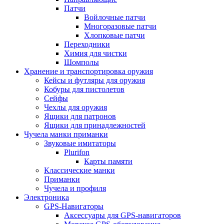
Патчи
Войлочные патчи
Многоразовые патчи
Хлопковые патчи
Переходники
Химия для чистки
Шомполы
Хранение и транспортировка оружия
Кейсы и футляры для оружия
Кобуры для пистолетов
Сейфы
Чехлы для оружия
Ящики для патронов
Ящики для принадлежностей
Чучела манки приманки
Звуковые имитаторы
Plurifon
Карты памяти
Классические манки
Приманки
Чучела и профиля
Электроника
GPS-Навигаторы
Аксессуары для GPS-навигаторов