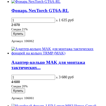
Фонарь NexTorch GT6A-RL
1 635
руб
x
2 070
Скидка 21%
Артикул: 106062
Адаптер-кольцо MAK для монтажа
тактических...
3 680
руб
x
4 600
Скидка 20%
Артикул: 106061