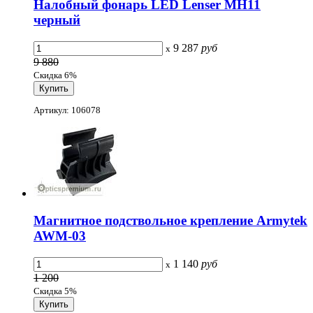
Налобный фонарь LED Lenser MH11
черный
9 287
руб
x
9 880
Скидка 6%
Артикул: 106078
Магнитное подствольное крепление Armytek
AWM-03
1 140
руб
x
1 200
Скидка 5%