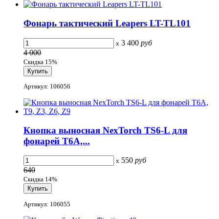
Фонарь тактический Leapers LT-TL101
3 400
руб
x
4 000
Скидка 15%
Артикул: 106056
Кнопка выносная NexTorch TS6-L для
фонарей T6A,...
550
руб
x
640
Скидка 14%
Артикул: 106055