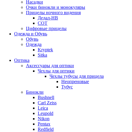
Насадки
Очки бинокли и монокуляры
Прицелы ночного видения
Дедал-НВ
СОТ
Цифровые прицелы
Одежда и Обувь
Обувь
Одежда
Kryptek
Sitka
Оптика
Аксессуары для оптики
Чехлы для оптики
Чехлы тубусы для прицела
Неопреновые
Тубус
Бинокли
Bushnell
Carl Zeiss
Leica
Leupold
Nikon
Pentax
Redfield