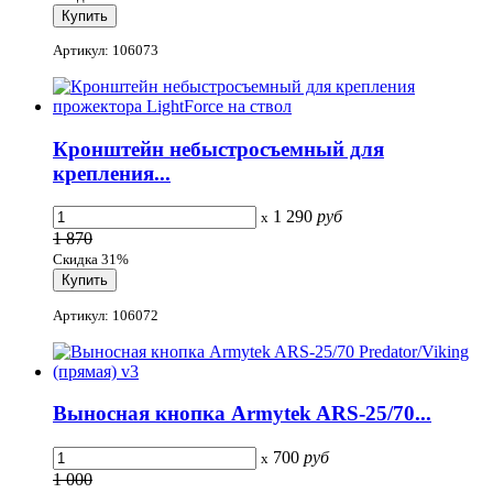
Артикул: 106073
Кронштейн небыстросъемный для
крепления...
1 290
руб
x
1 870
Скидка 31%
Артикул: 106072
Выносная кнопка Armytek ARS-25/70...
700
руб
x
1 000