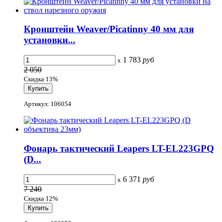
Кронштейн Weaver/Picatinny 40 мм для
установки...
1 783
руб
x
2 050
Скидка 13%
Артикул: 106054
Фонарь тактический Leapers LT-EL223GPQ
(D...
6 371
руб
x
7 240
Скидка 12%