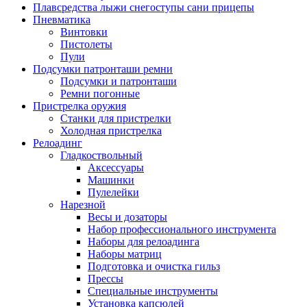
Плавсредства лыжи снегоступы сани прицепы
Пневматика
Винтовки
Пистолеты
Пули
Подсумки патронташи ремни
Подсумки и патронташи
Ремни погонные
Пристрелка оружия
Станки для пристрелки
Холодная пристрелка
Релоадинг
Гладкоствольный
Аксессуары
Машинки
Пулелейки
Нарезной
Весы и дозаторы
Набор профессионального инструмента
Наборы для релоадинга
Наборы матриц
Подготовка и очистка гильз
Прессы
Специальные инструменты
Установка капсюлей