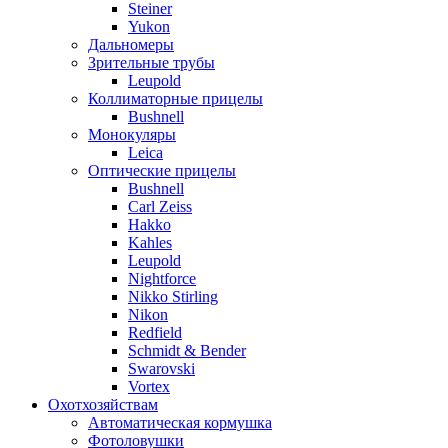
Steiner
Yukon
Дальномеры
Зрительные трубы
Leupold
Коллиматорные прицелы
Bushnell
Монокуляры
Leica
Оптические прицелы
Bushnell
Carl Zeiss
Hakko
Kahles
Leupold
Nightforce
Nikko Stirling
Nikon
Redfield
Schmidt & Bender
Swarovski
Vortex
Охотхозяйствам
Автоматическая кормушка
Фотоловушки