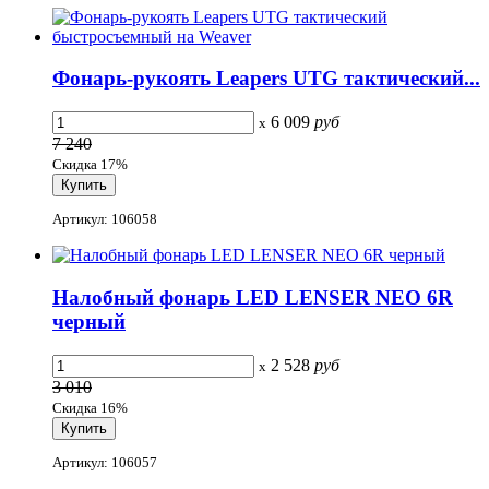
Фонарь-рукоять Leapers UTG тактический...
6 009
руб
x
7 240
Скидка 17%
Артикул: 106058
Налобный фонарь LED LENSER NEO 6R
черный
2 528
руб
x
3 010
Скидка 16%
Артикул: 106057