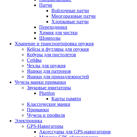
Патчи
Войлочные патчи
Многоразовые патчи
Хлопковые патчи
Переходники
Химия для чистки
Шомполы
Хранение и транспортировка оружия
Кейсы и футляры для оружия
Кобуры для пистолетов
Сейфы
Чехлы для оружия
Ящики для патронов
Ящики для принадлежностей
Чучела манки приманки
Звуковые имитаторы
Plurifon
Карты памяти
Классические манки
Приманки
Чучела и профиля
Электроника
GPS-Навигаторы
Аксессуары для GPS-навигаторов