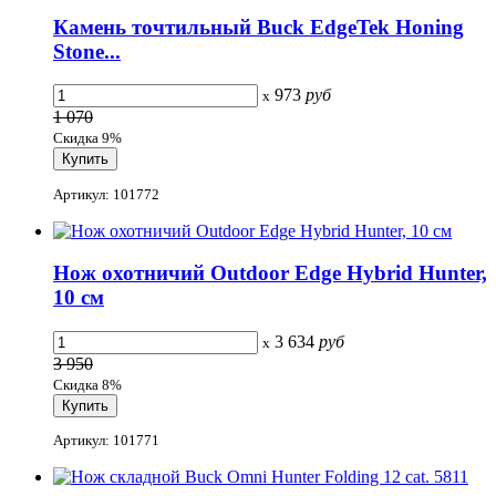
Камень точтильный Buck EdgeTek Honing
Stone...
973
руб
x
1 070
Скидка 9%
Артикул: 101772
Нож охотничий Outdoor Edge Hybrid Hunter,
10 см
3 634
руб
x
3 950
Скидка 8%
Артикул: 101771