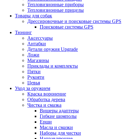
Тепловизионные приборы
Тепловизионные прицелы
Товары для собак
Дрессировочные и поисковые системы GPS
Поисковые системы GPS
Тюнинг
Аксессуары
Антабки
Детали оружия Upgrade
Ложи
Магазины
Приклады и комплекты
Пятки
Рукояти
Цевья
Уход за оружием
Краска воронение
Обработка дерева
Чистка и смазка
Вишеры адаптеры
Гибкие шомполы
Ерши
Масла и смазки
Наборы для чистки
Направляющие