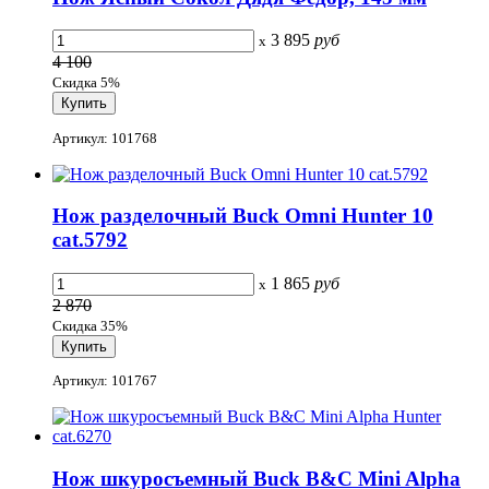
3 895
руб
x
4 100
Скидка 5%
Артикул: 101768
Нож разделочный Buck Omni Hunter 10
cat.5792
1 865
руб
x
2 870
Скидка 35%
Артикул: 101767
Нож шкуросъемный Buck B&C Mini Alpha