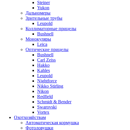
Steiner
Yukon
Дальномеры
Зрительные трубы
Leupold
Коллиматорные прицелы
Bushnell
Монокуляры
Leica
Оптические прицелы
Bushnell
Carl Zeiss
Hakko
Kahles
Leupold
Nightforce
Nikko Stirling
Nikon
Redfield
Schmidt & Bender
Swarovski
Vortex
Охотхозяйствам
Автоматическая кормушка
Фотоловушки