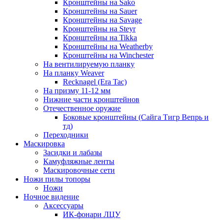
Кронштейны на Sako
Кронштейны на Sauer
Кронштейны на Savage
Кронштейны на Steyr
Кронштейны на Tikka
Кронштейны на Weatherby
Кронштейны на Winchester
На вентилируемую планку
На планку Weaver
Recknagel (Era Tac)
На призму 11-12 мм
Нижние части кронштейнов
Отечественное оружие
Боковые кронштейны (Сайга Тигр Вепрь и
тд)
Переходники
Маскировка
Засидки и лабазы
Камуфляжные ленты
Маскировочные сети
Ножи пилы топоры
Ножи
Ночное видение
Аксессуары
ИК-фонари ЛЦУ