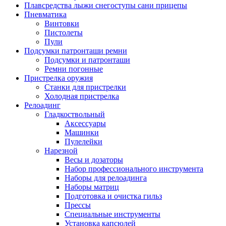
Плавсредства лыжи снегоступы сани прицепы
Пневматика
Винтовки
Пистолеты
Пули
Подсумки патронташи ремни
Подсумки и патронташи
Ремни погонные
Пристрелка оружия
Станки для пристрелки
Холодная пристрелка
Релоадинг
Гладкоствольный
Аксессуары
Машинки
Пулелейки
Нарезной
Весы и дозаторы
Набор профессионального инструмента
Наборы для релоадинга
Наборы матриц
Подготовка и очистка гильз
Прессы
Специальные инструменты
Установка капсюлей