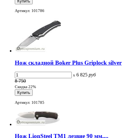
Артикул: 101786
Нож складной Boker Plus Griplock silver
6 825
руб
x
8 750
Скидка 22%
Артикул: 101785
Нож LionSteel TM1 лезвие 90 мм,...