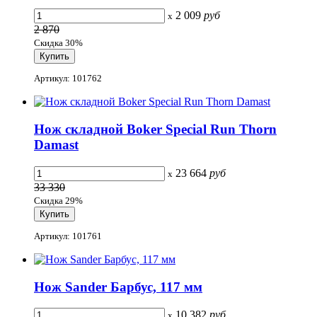
2 009
руб
x
2 870
Скидка 30%
Артикул: 101762
Нож складной Boker Special Run Thorn
Damast
23 664
руб
x
33 330
Скидка 29%
Артикул: 101761
Нож Sander Барбус, 117 мм
10 382
руб
x