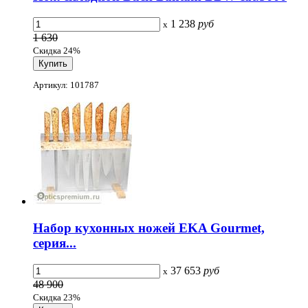
1 238
руб
x
1 630
Скидка 24%
Артикул: 101787
Набор кухонных ножей EKA Gourmet,
серия...
37 653
руб
x
48 900
Скидка 23%