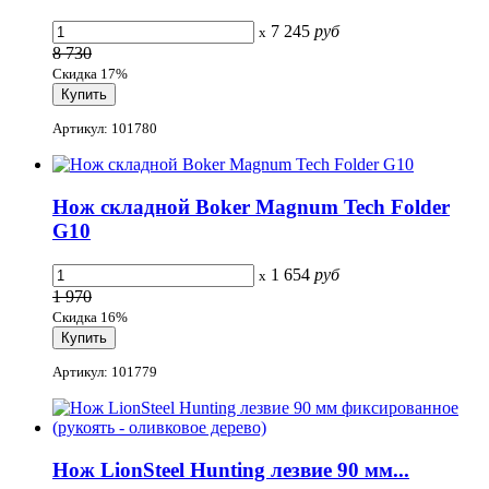
7 245
руб
x
8 730
Скидка 17%
Артикул: 101780
Нож складной Boker Magnum Tech Folder
G10
1 654
руб
x
1 970
Скидка 16%
Артикул: 101779
Нож LionSteel Hunting лезвие 90 мм...