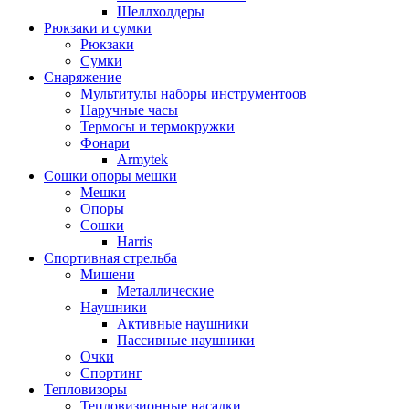
Шеллхолдеры
Рюкзаки и сумки
Рюкзаки
Сумки
Снаряжение
Мультитулы наборы инструментоов
Наручные часы
Термосы и термокружки
Фонари
Armytek
Сошки опоры мешки
Мешки
Опоры
Сошки
Harris
Спортивная стрельба
Мишени
Металлические
Наушники
Активные наушники
Пассивные наушники
Очки
Спортинг
Тепловизоры
Тепловизионные насадки