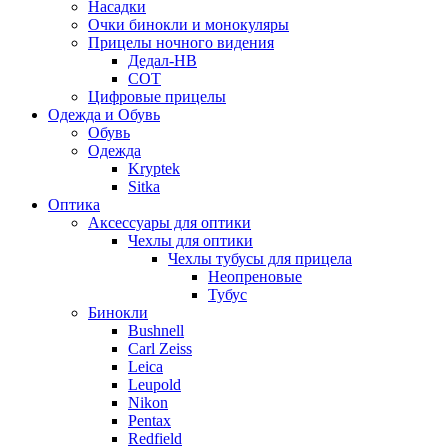
Насадки
Очки бинокли и монокуляры
Прицелы ночного видения
Дедал-НВ
СОТ
Цифровые прицелы
Одежда и Обувь
Обувь
Одежда
Kryptek
Sitka
Оптика
Аксессуары для оптики
Чехлы для оптики
Чехлы тубусы для прицела
Неопреновые
Тубус
Бинокли
Bushnell
Carl Zeiss
Leica
Leupold
Nikon
Pentax
Redfield