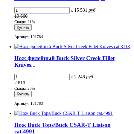
15 531
руб
x
19 660
Скидка 21%
Артикул: 101784
Нож филейный Buck Silver Creek Fillet
Knives...
2 248
руб
x
2 810
Скидка 20%
Артикул: 101783
Нож Buck Tops/Buck CSAR-T Liaison
cat.4991