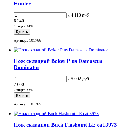
Hunter...
4 118
руб
x
6 240
Скидка 34%
Артикул: 101766
Нож складной Boker Plus Damascus
Dominator
5 092
руб
x
7 600
Скидка 33%
Артикул: 101765
Hож складной Buck Flashoint LE cat.3973