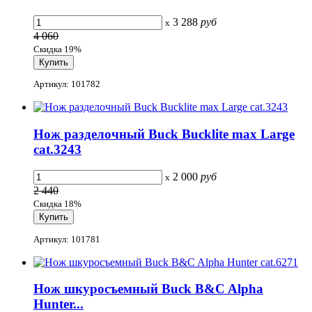
3 288
руб
x
4 060
Скидка 19%
Артикул: 101782
Нож разделочный Buck Bucklite max Large
cat.3243
2 000
руб
x
2 440
Скидка 18%
Артикул: 101781
Нож шкуросъемный Buck B&C Alpha
Hunter...