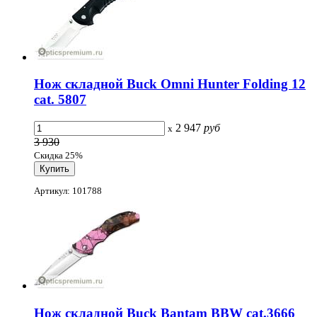
Нож складной Buck Omni Hunter Folding 12
cat. 5807
2 947
руб
x
3 930
Скидка 25%
Артикул: 101788
Нож складной Buck Bantam BBW cat.3666