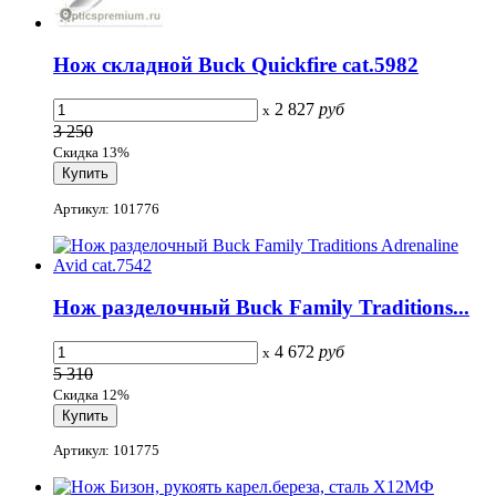
Нож складной Buck Quickfire cat.5982
2 827
руб
x
3 250
Скидка 13%
Артикул: 101776
Нож разделочный Buck Family Traditions...
4 672
руб
x
5 310
Скидка 12%
Артикул: 101775