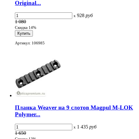
Original...
928
руб
x
1 080
Скидка 14%
Артикул: 106985
Планка Weaver на 9 слотов Magpul M-LOK
Polymer...
1 435
руб
x
1 650
Скидка 13%