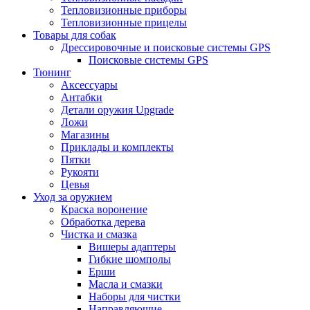
Тепловизионные приборы
Тепловизионные прицелы
Товары для собак
Дрессировочные и поисковые системы GPS
Поисковые системы GPS
Тюнинг
Аксессуары
Антабки
Детали оружия Upgrade
Ложи
Магазины
Приклады и комплекты
Пятки
Рукояти
Цевья
Уход за оружием
Краска воронение
Обработка дерева
Чистка и смазка
Вишеры адаптеры
Гибкие шомполы
Ерши
Масла и смазки
Наборы для чистки
Направляющие