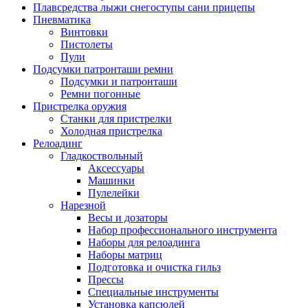
Плавсредства лыжи снегоступы сани прицепы
Пневматика
Винтовки
Пистолеты
Пули
Подсумки патронташи ремни
Подсумки и патронташи
Ремни погонные
Пристрелка оружия
Станки для пристрелки
Холодная пристрелка
Релоадинг
Гладкоствольный
Аксессуары
Машинки
Пулелейки
Нарезной
Весы и дозаторы
Набор профессионального инструмента
Наборы для релоадинга
Наборы матриц
Подготовка и очистка гильз
Прессы
Специальные инструменты
Установка капсюлей