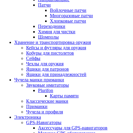
Патчи
Войлочные патчи
Многоразовые патчи
Хлопковые патчи
Переходники
Химия для чистки
Шомполы
Хранение и транспортировка оружия
Кейсы и футляры для оружия
Кобуры для пистолетов
Сейфы
Чехлы для оружия
Ящики для патронов
Ящики для принадлежностей
Чучела манки приманки
Звуковые имитаторы
Plurifon
Карты памяти
Классические манки
Приманки
Чучела и профиля
Электроника
GPS-Навигаторы
Аксессуары для GPS-навигаторов