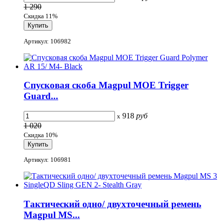
1 290
Скидка 11%
Артикул: 106982
Спусковая скоба Magpul MOE Trigger
Guard...
918
руб
x
1 020
Скидка 10%
Артикул: 106981
Тактический одно/ двухточечный ремень
Magpul MS...