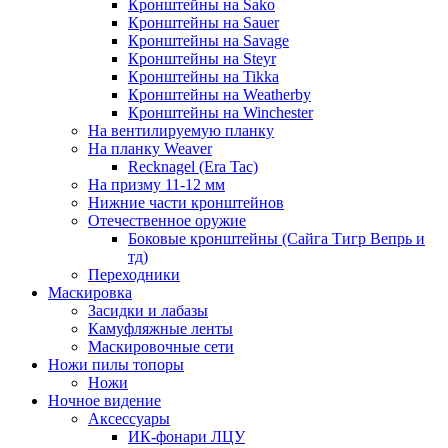
Кронштейны на Sako
Кронштейны на Sauer
Кронштейны на Savage
Кронштейны на Steyr
Кронштейны на Tikka
Кронштейны на Weatherby
Кронштейны на Winchester
На вентилируемую планку
На планку Weaver
Recknagel (Era Tac)
На призму 11-12 мм
Нижние части кронштейнов
Отечественное оружие
Боковые кронштейны (Сайга Тигр Вепрь и
тд)
Переходники
Маскировка
Засидки и лабазы
Камуфляжные ленты
Маскировочные сети
Ножи пилы топоры
Ножи
Ночное видение
Аксессуары
ИК-фонари ЛЦУ