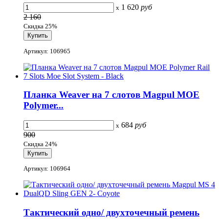
1 620
руб
x
2 160
Скидка 25%
Артикул: 106965
Планка Weaver на 7 слотов Magpul MOE
Polymer...
684
руб
x
900
Скидка 24%
Артикул: 106964
Тактический одно/ двухточечный ремень