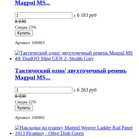
Magpul MS...
6 183
руб
x
8 030
Скидка 23%
Артикул: 106963
Тактический одно/ двухточечный ремень
Magpul MS...
6 263
руб
x
8 030
Скидка 22%
Артикул: 106962