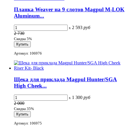
Планка Weaver на 9 слотов Magpul M-LOK
Aluminum...
2 593
руб
x
2 730
Скидка 5%
Артикул: 106976
Щека для приклада Magpul Hunter/SGA
High Cheek...
1 300
руб
x
2 000
Скидка 35%
Артикул: 106975