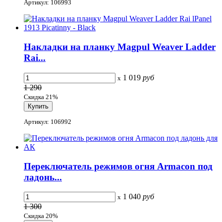
Артикул: 106993
Накладки на планку Magpul Weaver Ladder
Rai...
1 019
руб
x
1 290
Скидка 21%
Артикул: 106992
Переключатель режимов огня Armacon под
ладонь...
1 040
руб
x
1 300
Скидка 20%