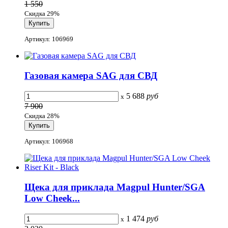
1 550
Скидка 29%
Артикул: 106969
Газовая камера SAG для СВД
5 688
руб
x
7 900
Скидка 28%
Артикул: 106968
Щека для приклада Magpul Hunter/SGA
Low Cheek...
1 474
руб
x