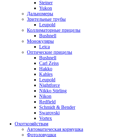
Steiner
Yukon
Дальномеры
Зрительные трубы
Leupold
Коллиматорные прицелы
Bushnell
Монокуляры
Leica
Оптические прицелы
Bushnell
Carl Zeiss
Hakko
Kahles
Leupold
Nightforce
Nikko Stirling
Nikon
Redfield
Schmidt & Bender
Swarovski
Vortex
Охотхозяйствам
Автоматическая кормушка
Фотоловушки