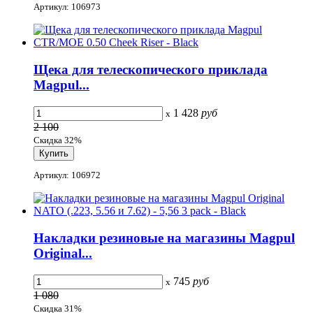
Артикул: 106973
Щека для телескопического приклада
Magpul...
1 428
руб
x
2 100
Скидка 32%
Артикул: 106972
Накладки резиновые на магазины Magpul
Original...
745
руб
x
1 080
Скидка 31%