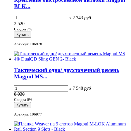
BLK...
2 343
руб
x
2 520
Скидка 7%
Артикул: 106978
Тактический одно/ двухточечный ремень
Magpul MS...
7 548
руб
x
8 030
Скидка 6%
Артикул: 106977