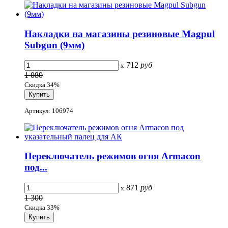
Накладки на магазины резиновые Magpul
Subgun (9мм)
712
руб
x
1 080
Скидка 34%
Артикул: 106974
Переключатель режимов огня Armacon
под...
871
руб
x
1 300
Скидка 33%