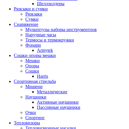
Шеллхолдеры
Рюкзаки и сумки
Рюкзаки
Сумки
Снаряжение
Мультитулы наборы инструментоов
Наручные часы
Термосы и термокружки
Фонари
Armytek
Сошки опоры мешки
Мешки
Опоры
Сошки
Harris
Спортивная стрельба
Мишени
Металлические
Наушники
Активные наушники
Пассивные наушники
Очки
Спортинг
Тепловизоры
Тепловизионные насадки