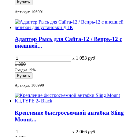
Артикул: 106991
Адаптер Рысь для Сайга-12 / Вепрь-12 с
внешней...
1 053
руб
x
1 300
Скидка 19%
Артикул: 106990
Крепление быстросъемной антабки Sling
Mount...
2 066
руб
x