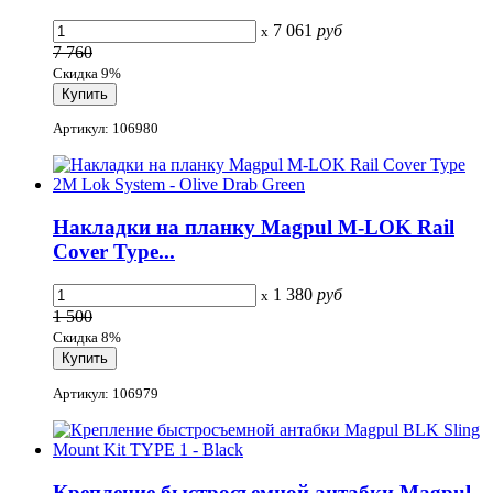
7 061
руб
x
7 760
Скидка 9%
Артикул: 106980
Накладки на планку Magpul M-LOK Rail
Cover Type...
1 380
руб
x
1 500
Скидка 8%
Артикул: 106979
Крепление быстросъемной антабки Magpul