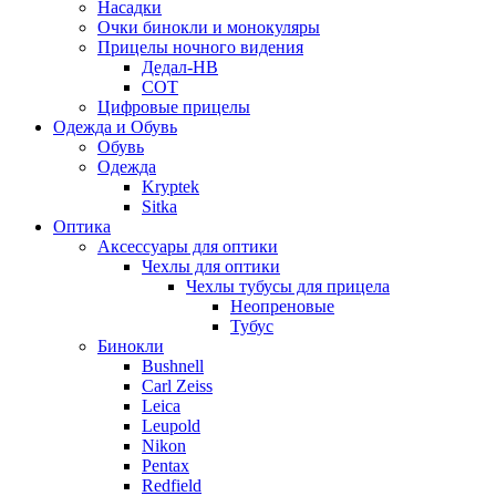
Насадки
Очки бинокли и монокуляры
Прицелы ночного видения
Дедал-НВ
СОТ
Цифровые прицелы
Одежда и Обувь
Обувь
Одежда
Kryptek
Sitka
Оптика
Аксессуары для оптики
Чехлы для оптики
Чехлы тубусы для прицела
Неопреновые
Тубус
Бинокли
Bushnell
Carl Zeiss
Leica
Leupold
Nikon
Pentax
Redfield