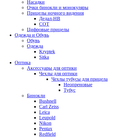
Насадки
Очки бинокли и монокуляры
Прицелы ночного видения
Дедал-НВ
СОТ
Цифровые прицелы
Одежда и Обувь
Обувь
Одежда
Kryptek
Sitka
Оптика
Аксессуары для оптики
Чехлы для оптики
Чехлы тубусы для прицела
Неопреновые
Тубус
Бинокли
Bushnell
Carl Zeiss
Leica
Leupold
Nikon
Pentax
Redfield