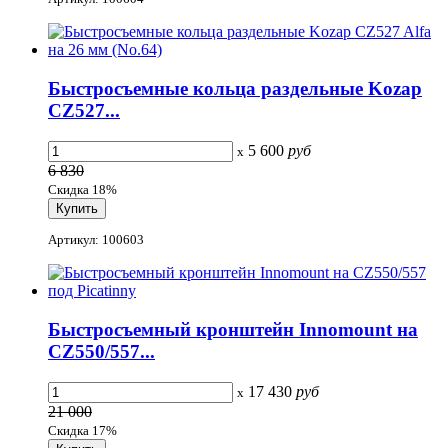
Быстросъемные кольца раздельные Kozap
CZ527...
5 600
руб
x
6 830
Скидка 18%
Артикул: 100603
Быстросъемный кронштейн Innomount на
CZ550/557...
17 430
руб
x
21 000
Скидка 17%