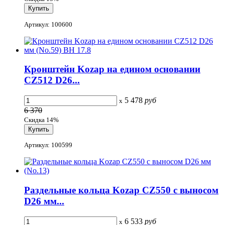
Артикул: 100600
Кронштейн Kozap на едином основании
CZ512 D26...
5 478
руб
x
6 370
Скидка 14%
Артикул: 100599
Раздельные кольца Kozap CZ550 с выносом
D26 мм...
6 533
руб
x