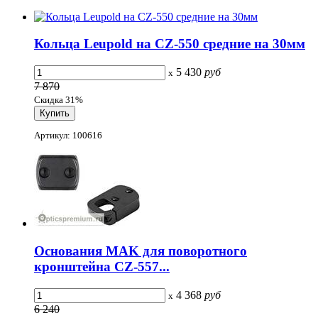
Кольца Leupold на CZ-550 средние на 30мм
5 430
руб
x
7 870
Скидка 31%
Артикул: 100616
Основания MAK для поворотного
кронштейна CZ-557...
4 368
руб
x
6 240