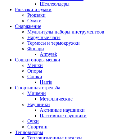
Шеллхолдеры
Рюкзаки и сумки
Рюкзаки
Сумки
Снаряжение
Мультитулы наборы инструментоов
Наручные часы
Термосы и термокружки
Фонари
Armytek
Сошки опоры мешки
Мешки
Опоры
Сошки
Harris
Спортивная стрельба
Мишени
Металлические
Наушники
Активные наушники
Пассивные наушники
Очки
Спортинг
Тепловизоры
Тепловизионные насадки