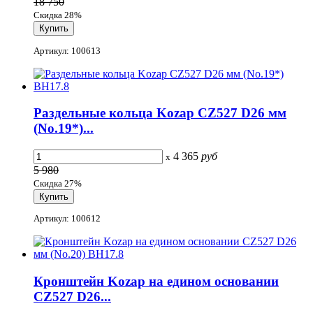
18 750
Скидка 28%
Артикул: 100613
Раздельные кольца Kozap CZ527 D26 мм
(No.19*)...
4 365
руб
x
5 980
Скидка 27%
Артикул: 100612
Кронштейн Kozap на едином основании
CZ527 D26...