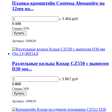
Планка-кронштейн Contessa Alessandro на
12мм на...
3 464
руб
x
5 330
Скидка 35%
Артикул: 100620
Раздельные кольца Kozap CZ550 с выносом
D30 мм...
3 867
руб
x
5 860
Скидка 34%
Артикул: 100619