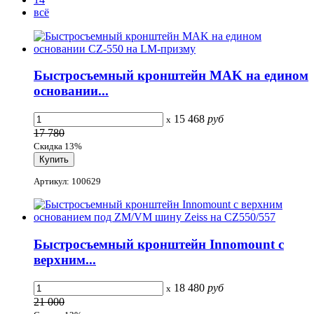
всё
Быстросъемный кронштейн MAK на едином
основании...
15 468
руб
x
17 780
Скидка 13%
Артикул: 100629
Быстросъемный кронштейн Innomount с
верхним...
18 480
руб
x
21 000