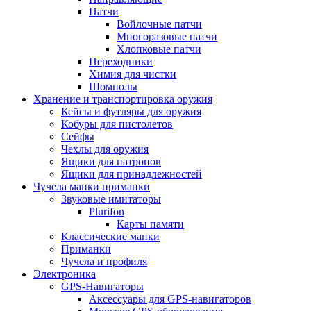
Патчи
Войлочные патчи
Многоразовые патчи
Хлопковые патчи
Переходники
Химия для чистки
Шомполы
Хранение и транспортировка оружия
Кейсы и футляры для оружия
Кобуры для пистолетов
Сейфы
Чехлы для оружия
Ящики для патронов
Ящики для принадлежностей
Чучела манки приманки
Звуковые имитаторы
Plurifon
Карты памяти
Классические манки
Приманки
Чучела и профиля
Электроника
GPS-Навигаторы
Аксессуары для GPS-навигаторов