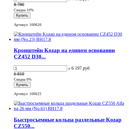
8 780
Скидка 10%
Артикул: 100626
Кронштейн Kozap на едином основании
CZ452 D30...
6 197
руб
x
6 810
Скидка 9%
Артикул: 100625
Быстросъемные кольца раздельные Kozap
CZ550...