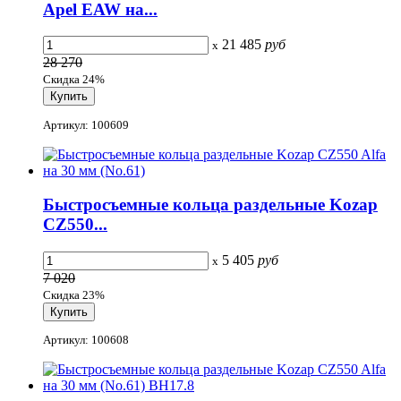
Apel EAW на...
21 485
руб
x
28 270
Скидка 24%
Артикул: 100609
Быстросъемные кольца раздельные Kozap
CZ550...
5 405
руб
x
7 020
Скидка 23%
Артикул: 100608