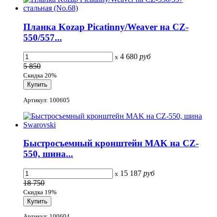
Планка Kozap Picatinny/Weaver на CZ-
550/557...
4 680
руб
x
5 850
Скидка 20%
Артикул: 100605
Быстросъемный кронштейн MAK на CZ-
550, шина...
15 187
руб
x
18 750
Скидка 19%
Артикул: 100604