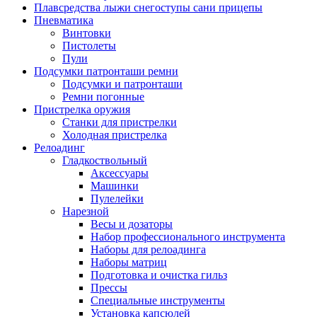
Плавсредства лыжи снегоступы сани прицепы
Пневматика
Винтовки
Пистолеты
Пули
Подсумки патронташи ремни
Подсумки и патронташи
Ремни погонные
Пристрелка оружия
Станки для пристрелки
Холодная пристрелка
Релоадинг
Гладкоствольный
Аксессуары
Машинки
Пулелейки
Нарезной
Весы и дозаторы
Набор профессионального инструмента
Наборы для релоадинга
Наборы матриц
Подготовка и очистка гильз
Прессы
Специальные инструменты
Установка капсюлей