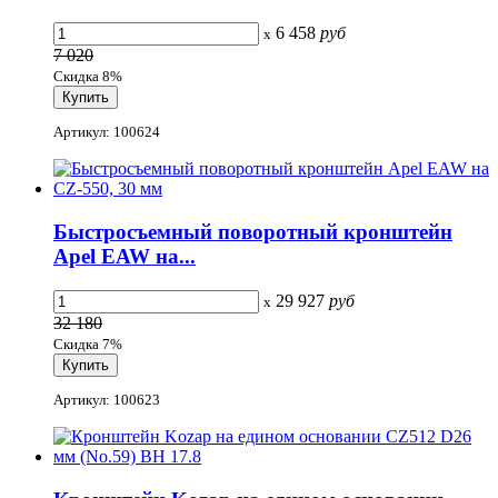
6 458
руб
x
7 020
Скидка 8%
Артикул: 100624
Быстросъемный поворотный кронштейн
Apel EAW на...
29 927
руб
x
32 180
Скидка 7%
Артикул: 100623