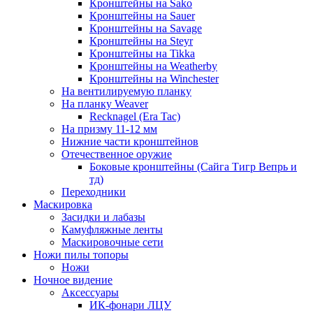
Кронштейны на Sako
Кронштейны на Sauer
Кронштейны на Savage
Кронштейны на Steyr
Кронштейны на Tikka
Кронштейны на Weatherby
Кронштейны на Winchester
На вентилируемую планку
На планку Weaver
Recknagel (Era Tac)
На призму 11-12 мм
Нижние части кронштейнов
Отечественное оружие
Боковые кронштейны (Сайга Тигр Вепрь и
тд)
Переходники
Маскировка
Засидки и лабазы
Камуфляжные ленты
Маскировочные сети
Ножи пилы топоры
Ножи
Ночное видение
Аксессуары
ИК-фонари ЛЦУ