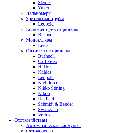
Steiner
Yukon
Дальномеры
Зрительные трубы
Leupold
Коллиматорные прицелы
Bushnell
Монокуляры
Leica
Оптические прицелы
Bushnell
Carl Zeiss
Hakko
Kahles
Leupold
Nightforce
Nikko Stirling
Nikon
Redfield
Schmidt & Bender
Swarovski
Vortex
Охотхозяйствам
Автоматическая кормушка
Фотоловушки