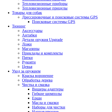
Тепловизионные приборы
Тепловизионные прицелы
Товары для собак
Дрессировочные и поисковые системы GPS
Поисковые системы GPS
Тюнинг
Аксессуары
Антабки
Детали оружия Upgrade
Ложи
Магазины
Приклады и комплекты
Пятки
Рукояти
Цевья
Уход за оружием
Краска воронение
Обработка дерева
Чистка и смазка
Вишеры адаптеры
Гибкие шомполы
Ерши
Масла и смазки
Наборы для чистки
Направляющие