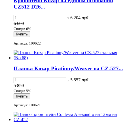
Кронштейн Kozap на едином основании
CZ512 D26...
6 204
руб
x
6 600
Скидка 6%
Артикул: 100622
Планка Kozap Picatinny/Weaver на CZ-527...
5 557
руб
x
5 850
Скидка 5%
Артикул: 100621