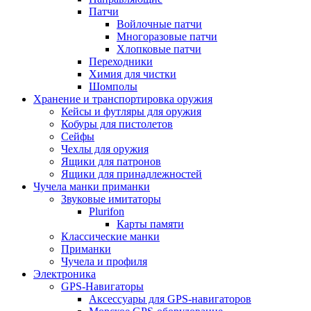
Патчи
Войлочные патчи
Многоразовые патчи
Хлопковые патчи
Переходники
Химия для чистки
Шомполы
Хранение и транспортировка оружия
Кейсы и футляры для оружия
Кобуры для пистолетов
Сейфы
Чехлы для оружия
Ящики для патронов
Ящики для принадлежностей
Чучела манки приманки
Звуковые имитаторы
Plurifon
Карты памяти
Классические манки
Приманки
Чучела и профиля
Электроника
GPS-Навигаторы
Аксессуары для GPS-навигаторов