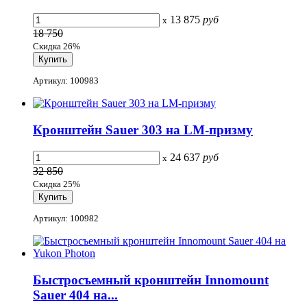
13 875
руб
x
18 750
Скидка 26%
Артикул: 100983
Кронштейн Sauer 303 на LM-призму
24 637
руб
x
32 850
Скидка 25%
Артикул: 100982
Быстросъемный кронштейн Innomount
Sauer 404 на...