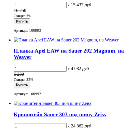
15 437
руб
x
16 250
Скидка 5%
Артикул: 100993
Планка Apel EAW на Sauer 202 Magnum, на
Weaver
4 082
руб
x
6 280
Скидка 35%
Артикул: 100992
Кронштейн Sauer 303 под шину Zeiss
24 862
руб
x