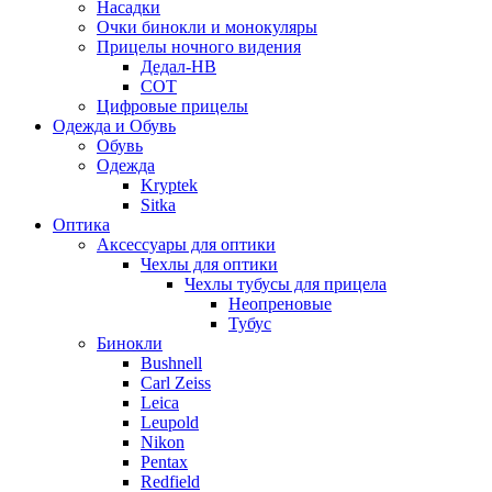
Насадки
Очки бинокли и монокуляры
Прицелы ночного видения
Дедал-НВ
СОТ
Цифровые прицелы
Одежда и Обувь
Обувь
Одежда
Kryptek
Sitka
Оптика
Аксессуары для оптики
Чехлы для оптики
Чехлы тубусы для прицела
Неопреновые
Тубус
Бинокли
Bushnell
Carl Zeiss
Leica
Leupold
Nikon
Pentax
Redfield