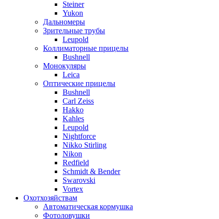
Steiner
Yukon
Дальномеры
Зрительные трубы
Leupold
Коллиматорные прицелы
Bushnell
Монокуляры
Leica
Оптические прицелы
Bushnell
Carl Zeiss
Hakko
Kahles
Leupold
Nightforce
Nikko Stirling
Nikon
Redfield
Schmidt & Bender
Swarovski
Vortex
Охотхозяйствам
Автоматическая кормушка
Фотоловушки