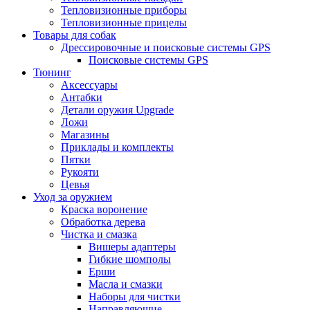
Тепловизионные приборы
Тепловизионные прицелы
Товары для собак
Дрессировочные и поисковые системы GPS
Поисковые системы GPS
Тюнинг
Аксессуары
Антабки
Детали оружия Upgrade
Ложи
Магазины
Приклады и комплекты
Пятки
Рукояти
Цевья
Уход за оружием
Краска воронение
Обработка дерева
Чистка и смазка
Вишеры адаптеры
Гибкие шомполы
Ерши
Масла и смазки
Наборы для чистки
Направляющие