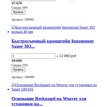
37 670
Скидка 34%
Артикул: 100991
Быстросъемный кронштейн Innomount
Sauer 303...
12 060
руб
x
18 000
Скидка 33%
Артикул: 100990
Основание Recknagel на Weaver для
установки на...