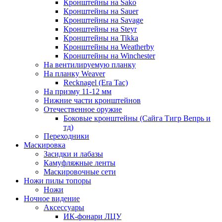
Кронштейны на Sako
Кронштейны на Sauer
Кронштейны на Savage
Кронштейны на Steyr
Кронштейны на Tikka
Кронштейны на Weatherby
Кронштейны на Winchester
На вентилируемую планку
На планку Weaver
Recknagel (Era Tac)
На призму 11-12 мм
Нижние части кронштейнов
Отечественное оружие
Боковые кронштейны (Сайга Тигр Вепрь и
тд)
Переходники
Маскировка
Засидки и лабазы
Камуфляжные ленты
Маскировочные сети
Ножи пилы топоры
Ножи
Ночное видение
Аксессуары
ИК-фонари ЛЦУ