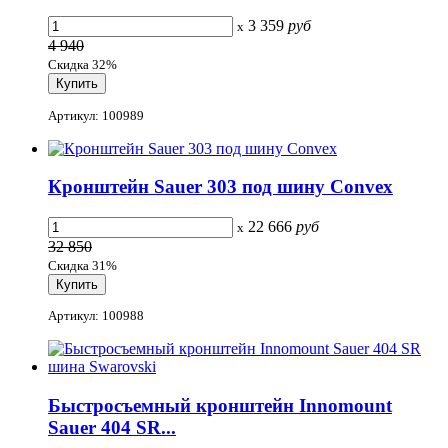
3 359
руб
x
4 940
Скидка 32%
Артикул: 100989
Кронштейн Sauer 303 под шину Convex
22 666
руб
x
32 850
Скидка 31%
Артикул: 100988
Быстросъемный кронштейн Innomount
Sauer 404 SR...