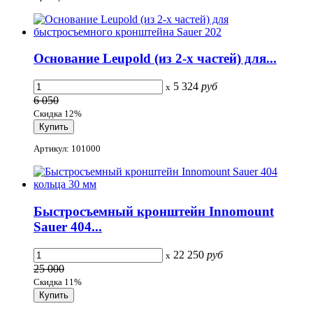
Основание Leupold (из 2-х частей) для...
5 324
руб
x
6 050
Скидка 12%
Артикул: 101000
Быстросъемный кронштейн Innomount
Sauer 404...
22 250
руб
x
25 000
Скидка 11%