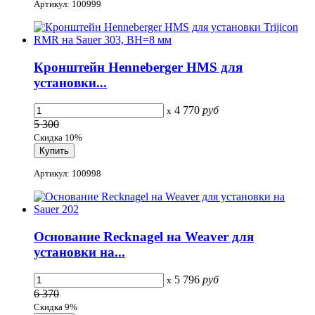
Артикул: 100999
Кронштейн Henneberger HMS для
установки...
4 770
руб
x
5 300
Скидка 10%
Артикул: 100998
Основание Recknagel на Weaver для
установки на...
5 796
руб
x
6 370
Скидка 9%