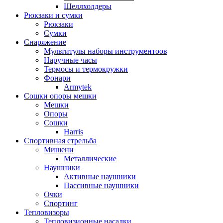
Шеллхолдеры
Рюкзаки и сумки
Рюкзаки
Сумки
Снаряжение
Мультитулы наборы инструментоов
Наручные часы
Термосы и термокружки
Фонари
Armytek
Сошки опоры мешки
Мешки
Опоры
Сошки
Harris
Спортивная стрельба
Мишени
Металлические
Наушники
Активные наушники
Пассивные наушники
Очки
Спортинг
Тепловизоры
Тепловизионные насадки