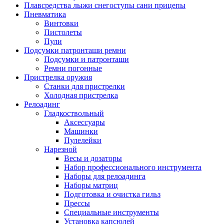
Плавсредства лыжи снегоступы сани прицепы
Пневматика
Винтовки
Пистолеты
Пули
Подсумки патронташи ремни
Подсумки и патронташи
Ремни погонные
Пристрелка оружия
Станки для пристрелки
Холодная пристрелка
Релоадинг
Гладкоствольный
Аксессуары
Машинки
Пулелейки
Нарезной
Весы и дозаторы
Набор профессионального инструмента
Наборы для релоадинга
Наборы матриц
Подготовка и очистка гильз
Прессы
Специальные инструменты
Установка капсюлей