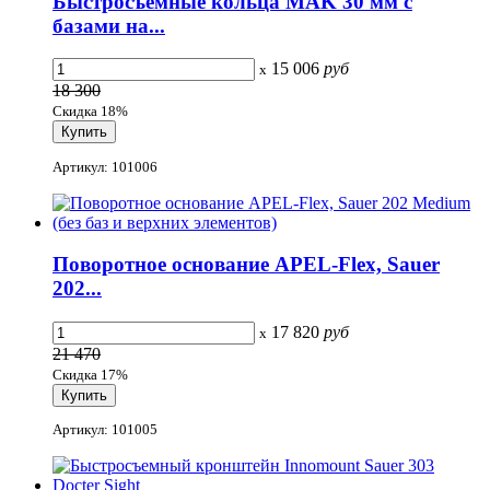
Быстросъемные кольца MAK 30 мм с
базами на...
15 006
руб
x
18 300
Скидка 18%
Артикул: 101006
Поворотное основание APEL-Flex, Sauer
202...
17 820
руб
x
21 470
Скидка 17%
Артикул: 101005