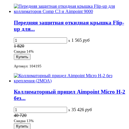
Передняя защитная откидная крышка Flip-
up для...
1 565
руб
x
1 820
Скидка 14%
Артикул: 104195
Коллиматорный прицел Aimpoint Micro H-2
без...
35 426
руб
x
40 720
Скидка 13%