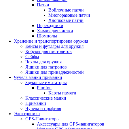
Патчи
Войлочные патчи
Многоразовые патчи
Хлопковые патчи
Переходники
Химия для чистки
Шомполы
Хранение и транспортировка оружия
Кейсы и футляры для оружия
Кобуры для пистолетов
Сейфы
Чехлы для оружия
Ящики для патронов
Ящики для принадлежностей
Чучела манки приманки
Звуковые имитаторы
Plurifon
Карты памяти
Классические манки
Приманки
Чучела и профиля
Электроника
GPS-Навигаторы
Аксессуары для GPS-навигаторов