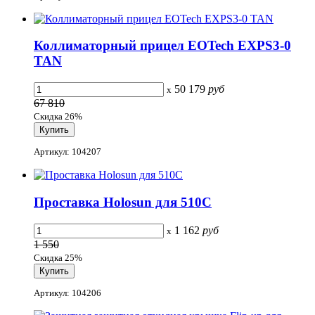
Коллиматорный прицел EOTech EXPS3-0
TAN
50 179
руб
x
67 810
Скидка 26%
Артикул: 104207
Проставка Holosun для 510C
1 162
руб
x
1 550
Скидка 25%
Артикул: 104206