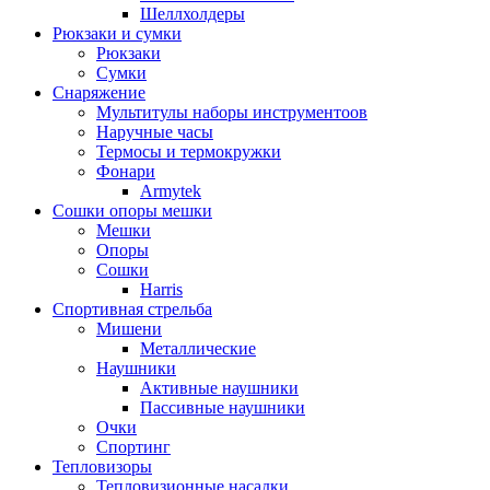
Шеллхолдеры
Рюкзаки и сумки
Рюкзаки
Сумки
Снаряжение
Мультитулы наборы инструментоов
Наручные часы
Термосы и термокружки
Фонари
Armytek
Сошки опоры мешки
Мешки
Опоры
Сошки
Harris
Спортивная стрельба
Мишени
Металлические
Наушники
Активные наушники
Пассивные наушники
Очки
Спортинг
Тепловизоры
Тепловизионные насадки