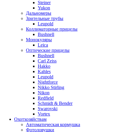
Steiner
Yukon
Дальномеры
Зрительные трубы
Leupold
Коллиматорные прицелы
Bushnell
Монокуляры
Leica
Оптические прицелы
Bushnell
Carl Zeiss
Hakko
Kahles
Leupold
Nightforce
Nikko Stirling
Nikon
Redfield
Schmidt & Bender
Swarovski
Vortex
Охотхозяйствам
Автоматическая кормушка
Фотоловушки