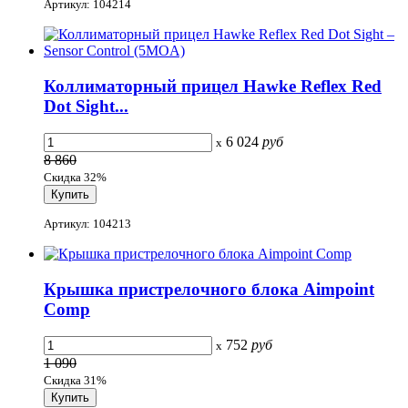
Артикул: 104214
Коллиматорный прицел Hawke Reflex Red
Dot Sight...
6 024
руб
x
8 860
Скидка 32%
Артикул: 104213
Крышка пристрелочного блока Aimpoint
Comp
752
руб
x
1 090
Скидка 31%