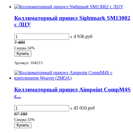
Коллиматорный прицел Sightmark SM13002
c ЛЦУ
4 936
руб
x
7 480
Скидка 34%
Артикул: 104215
Коллиматорный прицел Aimpoint CompM4S
c...
45 010
руб
x
67 180
Скидка 33%