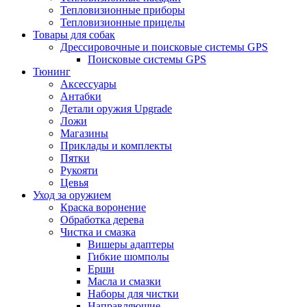
Тепловизионные приборы
Тепловизионные прицелы
Товары для собак
Дрессировочные и поисковые системы GPS
Поисковые системы GPS
Тюнинг
Аксессуары
Антабки
Детали оружия Upgrade
Ложи
Магазины
Приклады и комплекты
Пятки
Рукояти
Цевья
Уход за оружием
Краска воронение
Обработка дерева
Чистка и смазка
Вишеры адаптеры
Гибкие шомполы
Ерши
Масла и смазки
Наборы для чистки
Направляющие