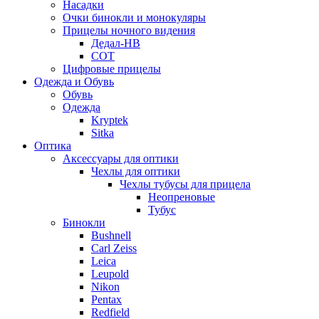
Насадки
Очки бинокли и монокуляры
Прицелы ночного видения
Дедал-НВ
СОТ
Цифровые прицелы
Одежда и Обувь
Обувь
Одежда
Kryptek
Sitka
Оптика
Аксессуары для оптики
Чехлы для оптики
Чехлы тубусы для прицела
Неопреновые
Тубус
Бинокли
Bushnell
Carl Zeiss
Leica
Leupold
Nikon
Pentax
Redfield