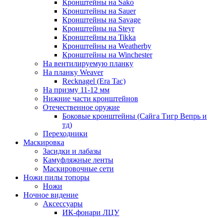
Кронштейны на Sako
Кронштейны на Sauer
Кронштейны на Savage
Кронштейны на Steyr
Кронштейны на Tikka
Кронштейны на Weatherby
Кронштейны на Winchester
На вентилируемую планку
На планку Weaver
Recknagel (Era Tac)
На призму 11-12 мм
Нижние части кронштейнов
Отечественное оружие
Боковые кронштейны (Сайга Тигр Вепрь и
тд)
Переходники
Маскировка
Засидки и лабазы
Камуфляжные ленты
Маскировочные сети
Ножи пилы топоры
Ножи
Ночное видение
Аксессуары
ИК-фонари ЛЦУ