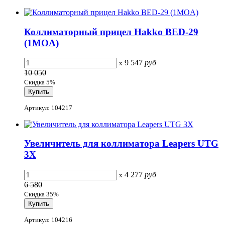
Коллиматорный прицел Hakko BED-29
(1MOA)
9 547
руб
x
10 050
Скидка 5%
Артикул: 104217
Увеличитель для коллиматора Leapers UTG
3X
4 277
руб
x
6 580
Скидка 35%
Артикул: 104216