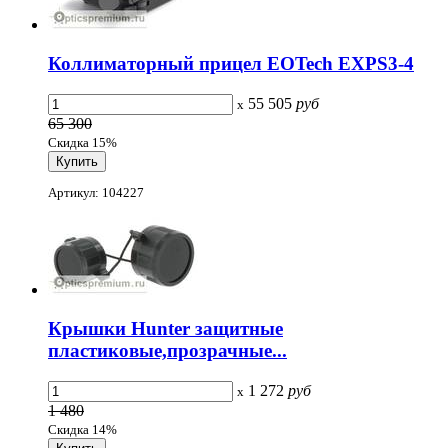
Коллиматорный прицел EOTech EXPS3-4
55 505
руб
x
65 300
Скидка 15%
Артикул: 104227
Крышки Hunter защитные
пластиковые,прозрачные...
1 272
руб
x
1 480
Скидка 14%