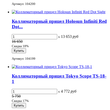
Артикул: 104200
Коллиматорный прицел Holosun Infiniti Red
Dot...
13 653
руб
x
16 650
Скидка 18%
Артикул: 104199
Коллиматорный прицел Tokyo Scope TS-18-
1
4 772
руб
x
5 750
Скидка 17%