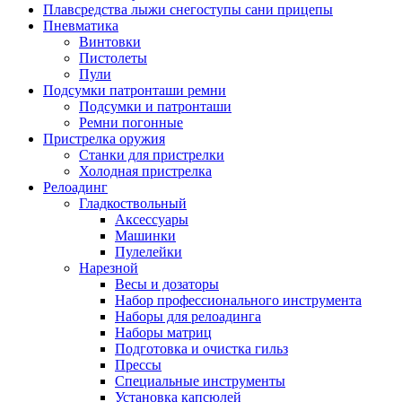
Плавсредства лыжи снегоступы сани прицепы
Пневматика
Винтовки
Пистолеты
Пули
Подсумки патронташи ремни
Подсумки и патронташи
Ремни погонные
Пристрелка оружия
Станки для пристрелки
Холодная пристрелка
Релоадинг
Гладкоствольный
Аксессуары
Машинки
Пулелейки
Нарезной
Весы и дозаторы
Набор профессионального инструмента
Наборы для релоадинга
Наборы матриц
Подготовка и очистка гильз
Прессы
Специальные инструменты
Установка капсюлей