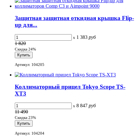
Защитная защитная откидная крышка Flip-
up для...
1 383
руб
x
1 820
Скидка 24%
Артикул: 104205
Коллиматорный прицел Tokyo Scope TS-
XT3
8 847
руб
x
11 490
Скидка 23%
Артикул: 104204