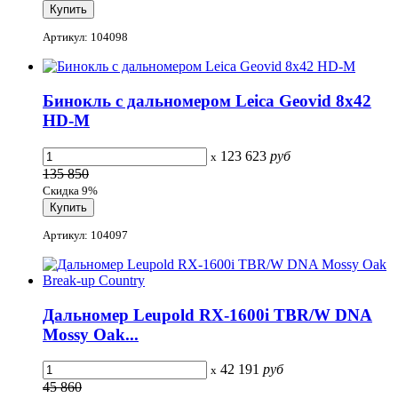
Артикул: 104098
Бинокль с дальномером Leica Geovid 8x42
HD-M
123 623
руб
x
135 850
Скидка 9%
Артикул: 104097
Дальномер Leupold RX-1600i TBR/W DNA
Mossy Oak...
42 191
руб
x
45 860