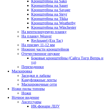
Кронштейны на Sako
Кронштейны на Sauer
Кронштейны на Savage
Кронштейны на Steyr
Кронштейны на Tikka
Кронштейны на Weatherby
Кронштейны на Winchester
На вентилируемую планку
На планку Weaver
Recknagel (Era Tac)
На призму 11-12 мм
Нижние части кронштейнов
Отечественное оружие
Боковые кронштейны (Сайга Тигр Вепрь и
тд)
Переходники
Маскировка
Засидки и лабазы
Камуфляжные ленты
Маскировочные сети
Ножи пилы топоры
Ножи
Ночное видение
Аксессуары
ИК-фонари ЛЦУ