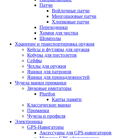
Патчи
Войлочные патчи
Многоразовые патчи
Хлопковые патчи
Переходники
Химия для чистки
Шомполы
Хранение и транспортировка оружия
Кейсы и футляры для оружия
Кобуры для пистолетов
Сейфы
Чехлы для оружия
Ящики для патронов
Ящики для принадлежностей
Чучела манки приманки
Звуковые имитаторы
Plurifon
Карты памяти
Классические манки
Приманки
Чучела и профиля
Электроника
GPS-Навигаторы
Аксессуары для GPS-навигаторов