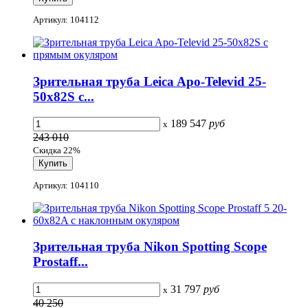
Артикул: 104112
Зрительная труба Leica Apo-Televid 25-
50x82S с...
189 547
руб
x
243 010
Скидка 22%
Артикул: 104110
Зрительная труба Nikon Spotting Scope
Prostaff...
31 797
руб
x
40 250