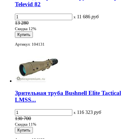
Televid 82
11 686
руб
x
13 280
Скидка 12%
Артикул: 104131
Зрительная труба Bushnell Elite Tactical
LMSS...
116 323
руб
x
130 700
Скидка 11%