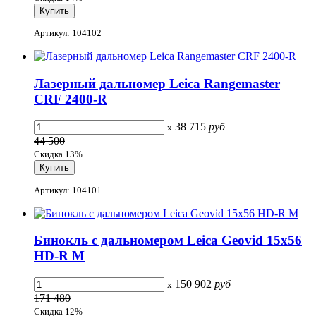
Артикул: 104102
Лазерный дальномер Leica Rangemaster
CRF 2400-R
38 715
руб
x
44 500
Скидка 13%
Артикул: 104101
Бинокль с дальномером Leica Geovid 15x56
HD-R M
150 902
руб
x
171 480
Скидка 12%