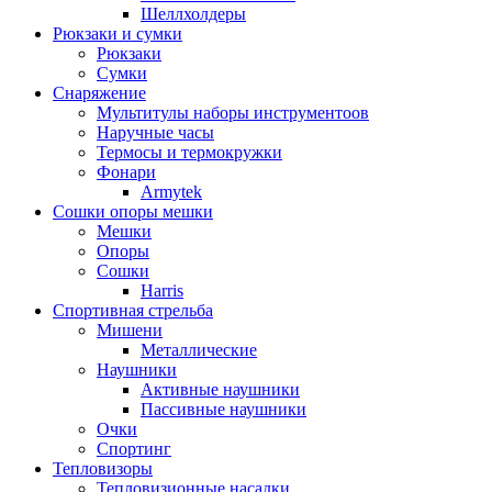
Шеллхолдеры
Рюкзаки и сумки
Рюкзаки
Сумки
Снаряжение
Мультитулы наборы инструментоов
Наручные часы
Термосы и термокружки
Фонари
Armytek
Сошки опоры мешки
Мешки
Опоры
Сошки
Harris
Спортивная стрельба
Мишени
Металлические
Наушники
Активные наушники
Пассивные наушники
Очки
Спортинг
Тепловизоры
Тепловизионные насадки