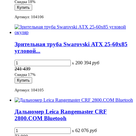
Скидка 18%
Артикул: 104106
Зрительная труба Swarovski АТХ 25-60х85
угловой...
200 394
руб
x
241 439
Скидка 17%
Артикул: 104105
Дальномер Leica Rangemaster CRF
2800.COM Bluetooh
62 076
руб
x