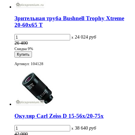
Зрительная труба Bushnell Trophy Xtreme
20-60x65 T
24 024
руб
x
26 400
Скидка 9%
Артикул: 104128
Окуляр Carl Zeiss D 15-56x/20-75x
38 640
руб
x
42 000