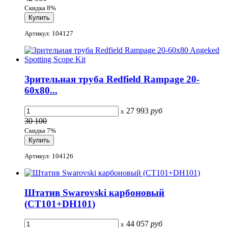
Скидка 8%
Артикул: 104127
Зрительная труба Redfield Rampage 20-
60x80...
27 993
руб
x
30 100
Скидка 7%
Артикул: 104126
Штатив Swarovski карбоновый
(CT101+DH101)
44 057
руб
x