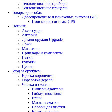
Тепловизионные приборы
Тепловизионные прицелы
Товары для собак
Дрессировочные и поисковые системы GPS
Поисковые системы GPS
Тюнинг
Аксессуары
Антабки
Детали оружия Upgrade
Ложи
Магазины
Приклады и комплекты
Пятки
Рукояти
Цевья
Уход за оружием
Краска воронение
Обработка дерева
Чистка и смазка
Вишеры адаптеры
Гибкие шомполы
Ерши
Масла и смазки
Наборы для чистки
Направляющие