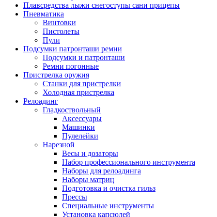
Плавсредства лыжи снегоступы сани прицепы
Пневматика
Винтовки
Пистолеты
Пули
Подсумки патронташи ремни
Подсумки и патронташи
Ремни погонные
Пристрелка оружия
Станки для пристрелки
Холодная пристрелка
Релоадинг
Гладкоствольный
Аксессуары
Машинки
Пулелейки
Нарезной
Весы и дозаторы
Набор профессионального инструмента
Наборы для релоадинга
Наборы матриц
Подготовка и очистка гильз
Прессы
Специальные инструменты
Установка капсюлей