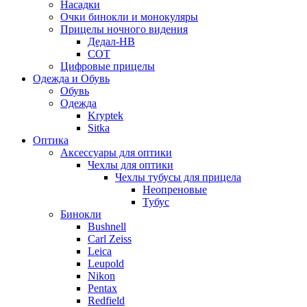
Насадки
Очки бинокли и монокуляры
Прицелы ночного видения
Дедал-НВ
СОТ
Цифровые прицелы
Одежда и Обувь
Обувь
Одежда
Kryptek
Sitka
Оптика
Аксессуары для оптики
Чехлы для оптики
Чехлы тубусы для прицела
Неопреновые
Тубус
Бинокли
Bushnell
Carl Zeiss
Leica
Leupold
Nikon
Pentax
Redfield