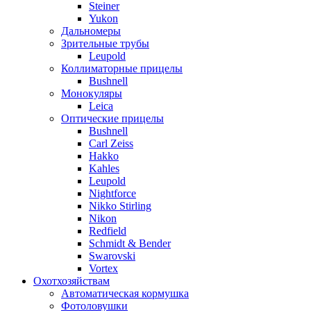
Steiner
Yukon
Дальномеры
Зрительные трубы
Leupold
Коллиматорные прицелы
Bushnell
Монокуляры
Leica
Оптические прицелы
Bushnell
Carl Zeiss
Hakko
Kahles
Leupold
Nightforce
Nikko Stirling
Nikon
Redfield
Schmidt & Bender
Swarovski
Vortex
Охотхозяйствам
Автоматическая кормушка
Фотоловушки