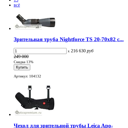
всё
Зрительная труба Nightforce TS 20-70x82 с...
216 630
руб
x
249 000
Скидка 13%
Артикул: 104132
Чехол для зрительной трубы Leica Apo-