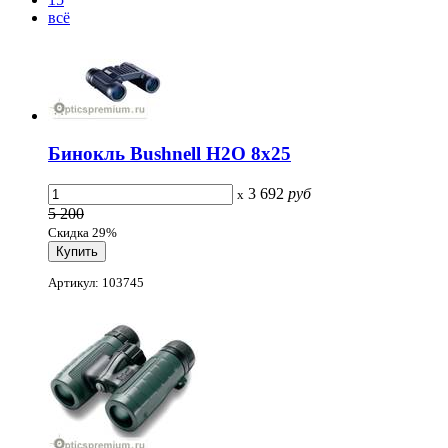
всё
Бинокль Bushnell H2O 8x25
3 692
руб
x
5 200
Скидка 29%
Артикул: 103745