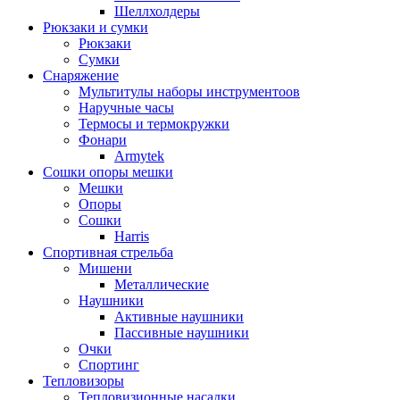
Шеллхолдеры
Рюкзаки и сумки
Рюкзаки
Сумки
Снаряжение
Мультитулы наборы инструментоов
Наручные часы
Термосы и термокружки
Фонари
Armytek
Сошки опоры мешки
Мешки
Опоры
Сошки
Harris
Спортивная стрельба
Мишени
Металлические
Наушники
Активные наушники
Пассивные наушники
Очки
Спортинг
Тепловизоры
Тепловизионные насадки