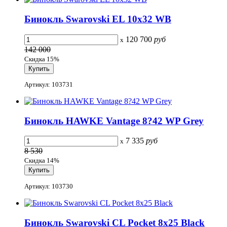
Бинокль Swarovski EL 10x32 WB
120 700
руб
x
142 000
Скидка 15%
Артикул: 103731
Бинокль HAWKE Vantage 8?42 WP Grey
7 335
руб
x
8 530
Скидка 14%
Артикул: 103730
Бинокль Swarovski CL Pocket 8x25 Black