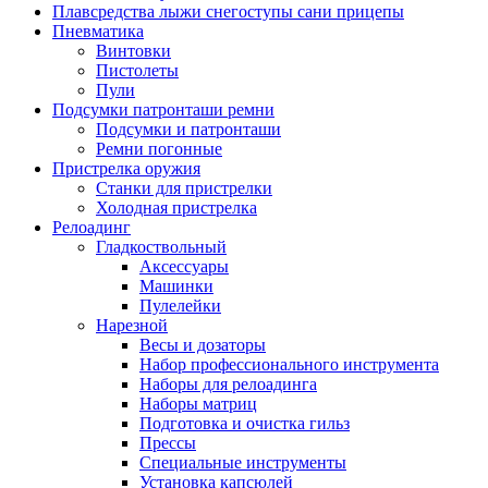
Плавсредства лыжи снегоступы сани прицепы
Пневматика
Винтовки
Пистолеты
Пули
Подсумки патронташи ремни
Подсумки и патронташи
Ремни погонные
Пристрелка оружия
Станки для пристрелки
Холодная пристрелка
Релоадинг
Гладкоствольный
Аксессуары
Машинки
Пулелейки
Нарезной
Весы и дозаторы
Набор профессионального инструмента
Наборы для релоадинга
Наборы матриц
Подготовка и очистка гильз
Прессы
Специальные инструменты
Установка капсюлей