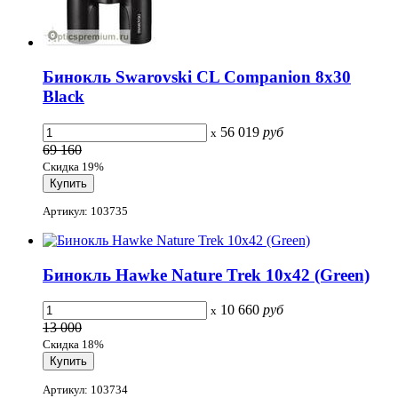
Бинокль Swarovski CL Companion 8x30
Black
56 019
руб
x
69 160
Скидка 19%
Артикул: 103735
Бинокль Hawke Nature Trek 10x42 (Green)
10 660
руб
x
13 000
Скидка 18%
Артикул: 103734