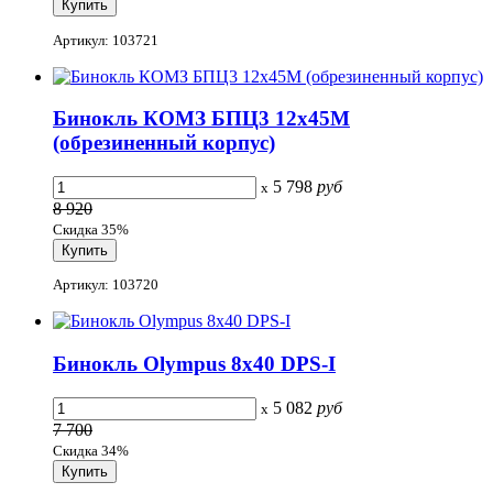
Артикул: 103721
Бинокль КОМЗ БПЦ3 12x45М
(обрезиненный корпус)
5 798
руб
x
8 920
Скидка 35%
Артикул: 103720
Бинокль Olympus 8x40 DPS-I
5 082
руб
x
7 700
Скидка 34%