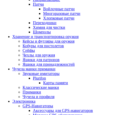
Патчи
Войлочные патчи
Многоразовые патчи
Хлопковые патчи
Переходники
Химия для чистки
Шомполы
Хранение и транспортировка оружия
Кейсы и футляры для оружия
Кобуры для пистолетов
Сейфы
Чехлы для оружия
Ящики для патронов
Ящики для принадлежностей
Чучела манки приманки
Звуковые имитаторы
Plurifon
Карты памяти
Классические манки
Приманки
Чучела и профиля
Электроника
GPS-Навигаторы
Аксессуары для GPS-навигаторов