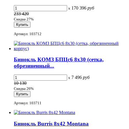
170 396
руб
x
233 420
Скидка 27%
Артикул: 103712
Бинокль КОМЗ БПЦс6 8х30 (сетка,
обрезиненный...
7 496
руб
x
10 130
Скидка 26%
Артикул: 103711
Бинокль Burris 8x42 Montana