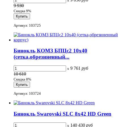
x
9 930
Скидка 9%
Артикул: 103725
Бинокль КОМЗ БПЦс2 10x40
(сетка,обрезиненный...
9 761
руб
x
10 610
Скидка 8%
Артикул: 103724
Бинокль Swarovski SLC 8x42 HD Green
140 430
руб
x