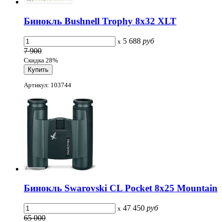
Бинокль Bushnell Trophy 8x32 XLT
5 688
руб
x
7 900
Скидка 28%
Артикул: 103744
Бинокль Swarovski CL Pocket 8x25 Mountain
47 450
руб
x
65 000