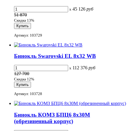
45 126
руб
x
51 870
Скидка 13%
Артикул: 103729
Бинокль Swarovski EL 8x32 WB
112 376
руб
x
127 700
Скидка 12%
Артикул: 103728
Бинокль КОМЗ БПЦ6 8x30М
(обрезиненный корпус)