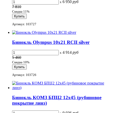
6 950
руб
x
7 810
Скидка 11%
Артикул: 103727
Бинокль Olympus 10x21 RCII silver
4 914
руб
x
5 460
Скидка 10%
Артикул: 103726
Бинокль КОМЗ БПЦ2 12x45 (рубиновое
покрытие линз)
9 036
руб