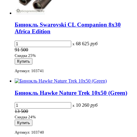
Бинокль Swarovski CL Companion 8x30
Africa Edition
68 625
руб
x
91 500
Скидка 25%
Артикул: 103741
Бинокль Hawke Nature Trek 10x50 (Green)
10 260
руб
x
13 500
Скидка 24%
Артикул: 103740