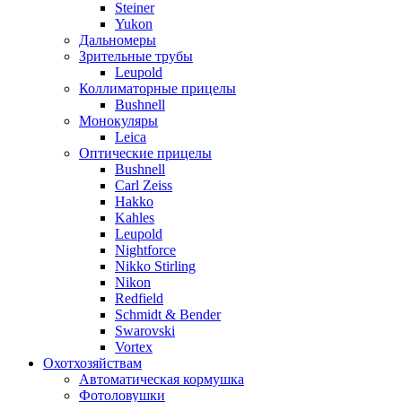
Steiner
Yukon
Дальномеры
Зрительные трубы
Leupold
Коллиматорные прицелы
Bushnell
Монокуляры
Leica
Оптические прицелы
Bushnell
Carl Zeiss
Hakko
Kahles
Leupold
Nightforce
Nikko Stirling
Nikon
Redfield
Schmidt & Bender
Swarovski
Vortex
Охотхозяйствам
Автоматическая кормушка
Фотоловушки