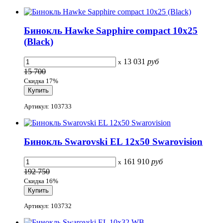
Бинокль Hawke Sapphire compact 10x25
(Black)
13 031
руб
x
15 700
Скидка 17%
Артикул: 103733
Бинокль Swarovski EL 12x50 Swarovision
161 910
руб
x
192 750
Скидка 16%
Артикул: 103732