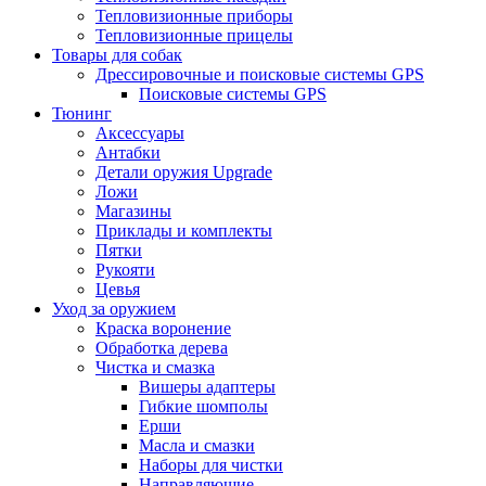
Тепловизионные приборы
Тепловизионные прицелы
Товары для собак
Дрессировочные и поисковые системы GPS
Поисковые системы GPS
Тюнинг
Аксессуары
Антабки
Детали оружия Upgrade
Ложи
Магазины
Приклады и комплекты
Пятки
Рукояти
Цевья
Уход за оружием
Краска воронение
Обработка дерева
Чистка и смазка
Вишеры адаптеры
Гибкие шомполы
Ерши
Масла и смазки
Наборы для чистки
Направляющие