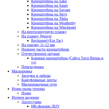
Кронштейны на Sako
Кронштейны на Sauer
Кронштейны на Savage
Кронштейны на Steyr
Кронштейны на Tikka
Кронштейны на Weatherby
Кронштейны на Winchester
На вентилируемую планку
На планку Weaver
Recknagel (Era Tac)
На призму 11-12 мм
Нижние части кронштейнов
Отечественное оружие
Боковые кронштейны (Сайга Тигр Вепрь и
тд)
Переходники
Маскировка
Засидки и лабазы
Камуфляжные ленты
Маскировочные сети
Ножи пилы топоры
Ножи
Ночное видение
Аксессуары
ИК-фонари ЛЦУ