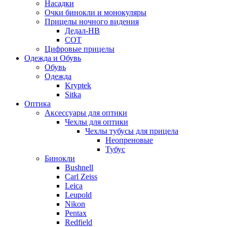
Насадки
Очки бинокли и монокуляры
Прицелы ночного видения
Дедал-НВ
СОТ
Цифровые прицелы
Одежда и Обувь
Обувь
Одежда
Kryptek
Sitka
Оптика
Аксессуары для оптики
Чехлы для оптики
Чехлы тубусы для прицела
Неопреновые
Тубус
Бинокли
Bushnell
Carl Zeiss
Leica
Leupold
Nikon
Pentax
Redfield