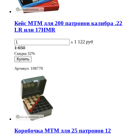
Кейс МТМ для 200 патронов калибра .22
LR или 17HMR
1 122
руб
x
1 650
Скидка 32%
Артикул: 108770
Коробочка MTM для 25 патронов 12