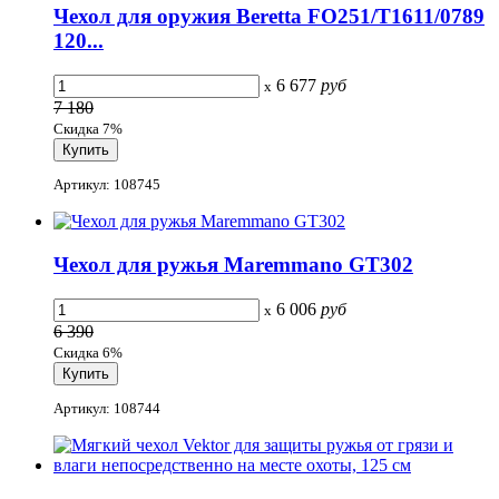
Чехол для оружия Beretta FO251/T1611/0789
120...
6 677
руб
x
7 180
Скидка 7%
Артикул: 108745
Чехол для ружья Maremmano GT302
6 006
руб
x
6 390
Скидка 6%
Артикул: 108744