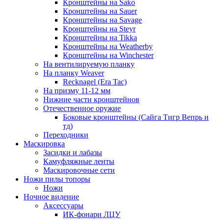
Кронштейны на Sako
Кронштейны на Sauer
Кронштейны на Savage
Кронштейны на Steyr
Кронштейны на Tikka
Кронштейны на Weatherby
Кронштейны на Winchester
На вентилируемую планку
На планку Weaver
Recknagel (Era Tac)
На призму 11-12 мм
Нижние части кронштейнов
Отечественное оружие
Боковые кронштейны (Сайга Тигр Вепрь и
тд)
Переходники
Маскировка
Засидки и лабазы
Камуфляжные ленты
Маскировочные сети
Ножи пилы топоры
Ножи
Ночное видение
Аксессуары
ИК-фонари ЛЦУ