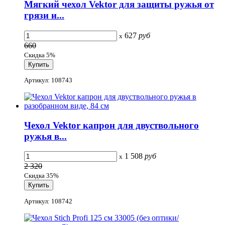
Мягкий чехол Vektor для защиты ружья от
грязи и...
627
руб
x
660
Скидка 5%
Артикул: 108743
Чехол Vektor капрон для двуствольного
ружья в...
1 508
руб
x
2 320
Скидка 35%
Артикул: 108742