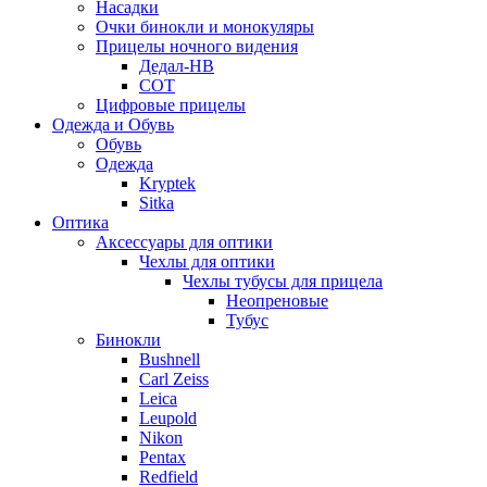
Насадки
Очки бинокли и монокуляры
Прицелы ночного видения
Дедал-НВ
СОТ
Цифровые прицелы
Одежда и Обувь
Обувь
Одежда
Kryptek
Sitka
Оптика
Аксессуары для оптики
Чехлы для оптики
Чехлы тубусы для прицела
Неопреновые
Тубус
Бинокли
Bushnell
Carl Zeiss
Leica
Leupold
Nikon
Pentax
Redfield