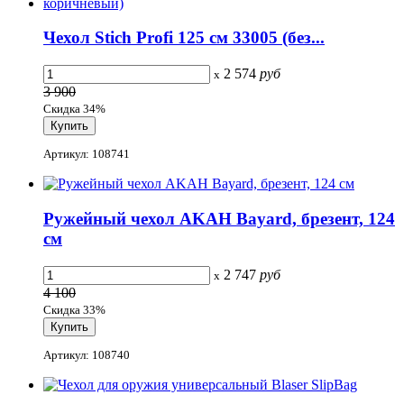
Чехол Stich Profi 125 см 33005 (без...
2 574
руб
x
3 900
Скидка 34%
Артикул: 108741
Ружейный чехол AKAH Bayard, брезент, 124
см
2 747
руб
x
4 100
Скидка 33%
Артикул: 108740