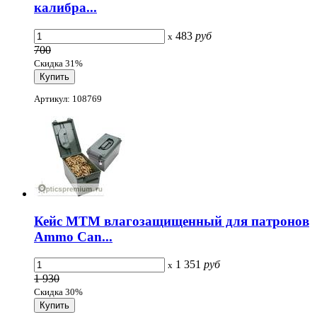
калибра...
483
руб
x
700
Скидка 31%
Артикул: 108769
Кейс MTM влагозащищенный для патронов
Ammo Can...
1 351
руб
x
1 930
Скидка 30%