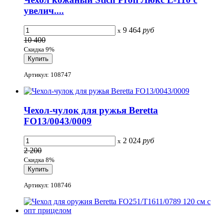
увелич....
9 464
руб
x
10 400
Скидка 9%
Артикул: 108747
Чехол-чулок для ружья Beretta
FO13/0043/0009
2 024
руб
x
2 200
Скидка 8%
Артикул: 108746