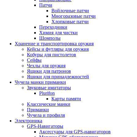
Патчи
Войлочные патчи
Многоразовые патчи
Хлопковые патчи
Переходники
Химия для чистки
Шомполы
Хранение и транспортировка оружия
Кейсы и футляры для оружия
Кобуры для пистолетов
Сейфы
Чехлы для оружия
Ящики для патронов
Ящики для принадлежностей
Чучела манки приманки
Звуковые имитаторы
Plurifon
Карты памяти
Классические манки
Приманки
Чучела и профиля
Электроника
GPS-Навигаторы
Аксессуары для GPS-навигаторов