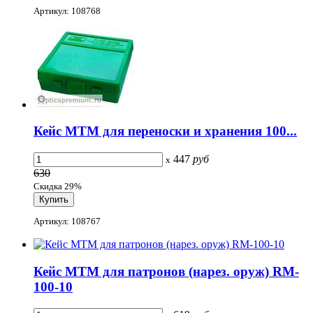
Артикул: 108768
Кейс MTM для переноски и хранения 100...
447
руб
x
630
Скидка 29%
Артикул: 108767
Кейс MTM для патронов (нарез. оруж) RM-
100-10