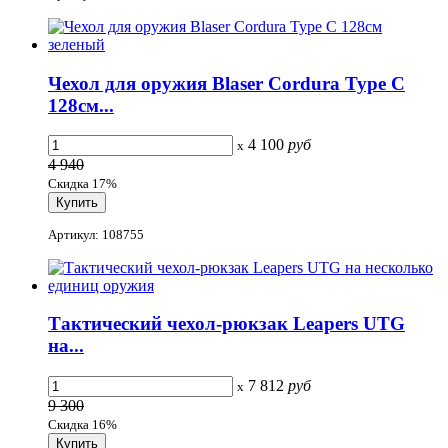
Чехол для оружия Blaser Cordura Type С
128см...
4 100
руб
x
4 940
Скидка 17%
Артикул: 108755
Тактический чехол-рюкзак Leapers UTG
на...
7 812
руб
x
9 300
Скидка 16%