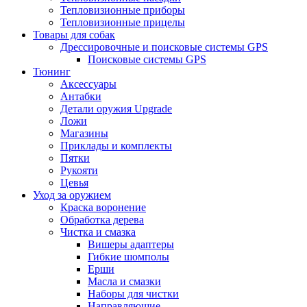
Тепловизионные приборы
Тепловизионные прицелы
Товары для собак
Дрессировочные и поисковые системы GPS
Поисковые системы GPS
Тюнинг
Аксессуары
Антабки
Детали оружия Upgrade
Ложи
Магазины
Приклады и комплекты
Пятки
Рукояти
Цевья
Уход за оружием
Краска воронение
Обработка дерева
Чистка и смазка
Вишеры адаптеры
Гибкие шомполы
Ерши
Масла и смазки
Наборы для чистки
Направляющие