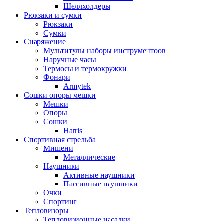
Шеллхолдеры
Рюкзаки и сумки
Рюкзаки
Сумки
Снаряжение
Мультитулы наборы инструментоов
Наручные часы
Термосы и термокружки
Фонари
Armytek
Сошки опоры мешки
Мешки
Опоры
Сошки
Harris
Спортивная стрельба
Мишени
Металлические
Наушники
Активные наушники
Пассивные наушники
Очки
Спортинг
Тепловизоры
Тепловизионные насадки