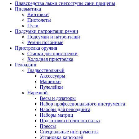
Плавсредства лыжи снегоступы сани прицепы
Пневматика
Винтовки
Пистолеты
Пули
Подсумки патронташи ремни
Подсумки и патронташи
Ремни погонные
Пристрелка оружия
Станки для пристрелки
Холодная пристрелка
Релоадинг
Гладкоствольный
Аксессуары
Машинки
Пулелейки
Нарезной
Весы и дозаторы
Набор профессионального инструмента
Наборы для релоадинга
Наборы матриц
Подготовка и очистка гильз
Прессы
Специальные инструменты
Установка капсюлей