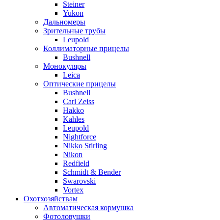
Steiner
Yukon
Дальномеры
Зрительные трубы
Leupold
Коллиматорные прицелы
Bushnell
Монокуляры
Leica
Оптические прицелы
Bushnell
Carl Zeiss
Hakko
Kahles
Leupold
Nightforce
Nikko Stirling
Nikon
Redfield
Schmidt & Bender
Swarovski
Vortex
Охотхозяйствам
Автоматическая кормушка
Фотоловушки