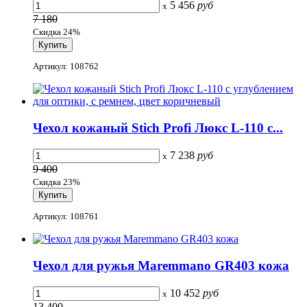
5 456
руб
x
7 180
Скидка 24%
Артикул: 108762
Чехол кожаный Stich Profi Люкс L-110 с...
7 238
руб
x
9 400
Скидка 23%
Артикул: 108761
Чехол для ружья Maremmano GR403 кожa
10 452
руб
x
13 400