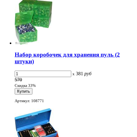
Набор коробочек для хранения пуль (2
штуки)
381
руб
x
570
Скидка 33%
Артикул: 108771